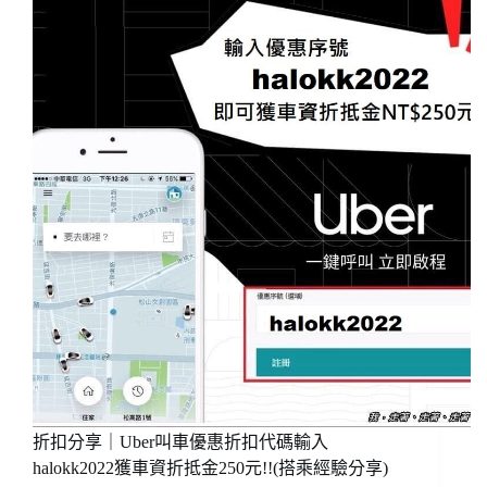
翼
行
通
要
訊
準
Aerobile，
備
環
什
遊
麼?
世
看
界!
完
全
這
球
篇
通
就
用!
可
出
以
國
出
上
發
網
了!!
電
話
卡
折扣分享｜Uber叫車優惠折扣代碼輸入
wifi
分
halokk2022獲車資折抵金250元!!(搭乘經驗分享)