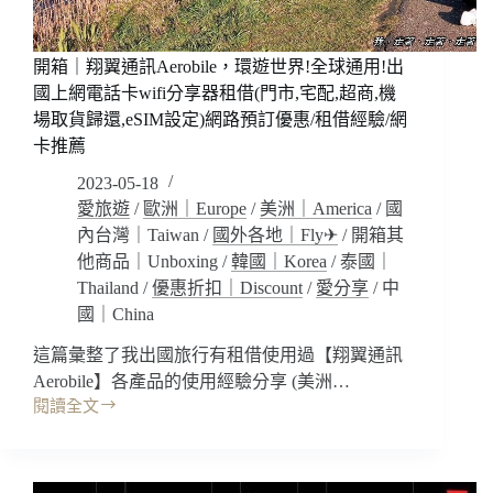
一
樣
開箱｜翔翼通訊Aerobile，環遊世界!全球通用!出
的
自
國上網電話卡wifi分享器租借(門市,宅配,超商,機
己。」
場取貨歸還,eSIM設定)網路預訂優惠/租借經驗/網
你
卡推薦
喜
2023-05-18
歡
愛旅遊
/
歐洲｜Europe
/
美洲｜America
/
國
自
助
內台灣｜Taiwan
/
國外各地｜Fly✈
/
開箱其
旅
他商品｜Unboxing
/
韓國｜Korea
/
泰國｜
行?
Thailand
/
優惠折扣｜Discount
/
愛分享
/
中
還
國｜China
是
跟
這篇彙整了我出國旅行有租借使用過【翔翼通訊
團
Aerobile】各產品的使用經驗分享 (美洲…
旅
閱讀全文
開
遊?
箱
自
｜
助
翔
旅