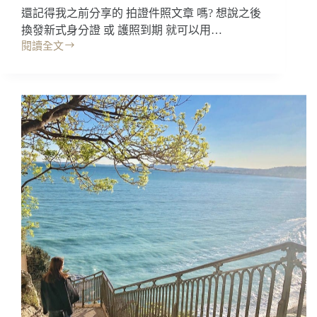
無
還記得我之前分享的 拍證件照文章 嗎? 想說之後
聊?
換發新式身分證 或 護照到期 就可以用…
閱讀全文
中
國
簽
證
｜
台
胞
證
落
地
簽
申
辦，
上
海
SHA
虹
橋
機