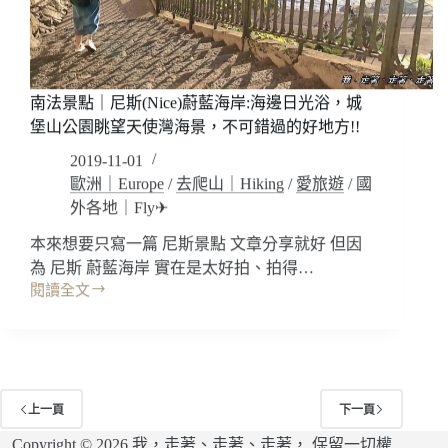
場
經
驗
分
南法景點｜尼斯(Nice)蔚藍海岸:海邊日光浴，城
享
(準
堡山公園眺望天使灣海景，不可錯過的好地方!!
備
2019-11-01
資
歐洲｜Europe
/
去爬山｜Hiking
/
愛旅遊
/
國
料,
外各地｜Fly✈
如
何
本來想要只寫一篇 尼斯景點 文章分享就好 但因
索
為 尼斯 蔚藍海岸 實在是太好拍、拍得…
取
閱讀全文
收
南
據)
法
景
點
｜
尼
上一頁
下一頁
斯
(Nice)
Copyright © 2026 我，走著、走著、走著， 保留一切權