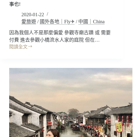
事也!
生
活
2020-01-22
叫
愛旅遊
/
國外各地｜Fly✈
/
中國｜China
周
莊!
因為我個人不是那麼偏愛 參觀寺廟古蹟 或 需要
付費 進去參觀小橋流水人家的庭院 但在…
閱讀全文
中
國
景
點
｜
蘇
州:
虎
丘
山
風
景
名
勝