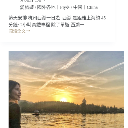
2020-01-20
浪
愛旅遊
/
國外各地｜Fly✈
/
中國｜China
漫
在
這天安排 杭州西湖一日遊 西湖 是距離上海約 45
蘇
分鐘~2小時高鐵車程 除了單遊 西湖十…
州
閱讀全文
中
與
國
你
景
相
點
遇!
｜
杭
州
西
湖
附
近:
跟
著
乾
隆
出