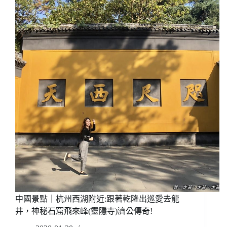
｜
丘，
蘇
乃
州:
憾
平
事
江
也!
路、
七
里
山
塘
街
(免
費
景
點)
古
色
古
香
中國景點｜杭州西湖附近:跟著乾隆出巡愛去龍
好
井，神秘石窟飛來峰(靈隱寺)濟公傳奇!
好
拍，