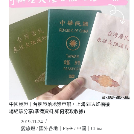
西
湖
十
景，
人
間
天
堂
(免
費
景
點)
走
啊
~
是
中國簽證｜台胞證落地簽申辦，上海SHA虹橋機
有
多
場經驗分享(準備資料,如何索取收據)
美?
2019-11-24
有
愛旅遊
/
國外各地｜Fly✈
/
中國｜China
多