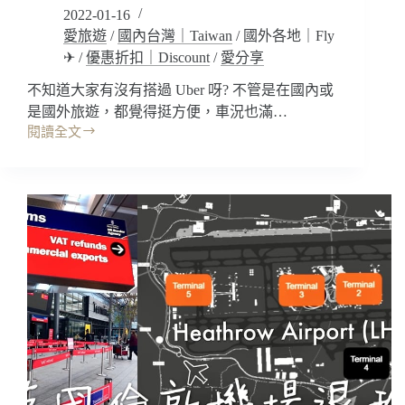
享
2022-01-16
器
愛旅遊
/
國內台灣｜Taiwan
/
國外各地｜Fly
租
✈
/
優惠折扣｜Discount
/
愛分享
借
(門
不知道大家有沒有搭過 Uber 呀? 不管是在國內或
市,
是國外旅遊，都覺得挺方便，車況也滿…
宅
閱讀全文
配,
折
超
扣
商,
分
機
享
場
｜
取
Uber
貨
叫
歸
車
還,eSIM
優
設
惠
定)
折
網
扣
路
代
預
碼
訂
輸