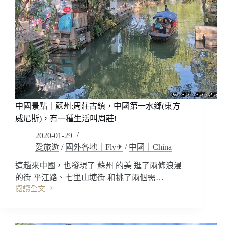
行
證
(歐
鐵
通
票)
優
惠
票
價!!
中國景點｜蘇州:周莊古鎮，中國第一水鄉(東方
單
威尼斯)，有一種生活叫周莊!
國,
2020-01-29
多
愛旅遊
/
國外各地｜Fly✈
/
中國｜China
國
都
這趟來中國，也發現了 蘇州 的美 逛了兩條浪漫
可
的街 平江路、七里山塘街 和挑了兩個需…
以
閱讀全文
使
中
用，
國
分
景
享
點