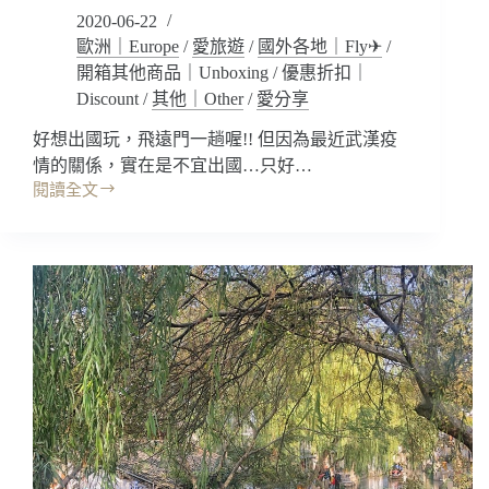
何
2020-06-22
退
歐洲｜Europe
/
愛旅遊
/
國外各地｜Fly✈
/
稅/
開箱其他商品｜Unboxing
/
優惠折扣｜
如
Discount
/
其他｜Other
/
愛分享
何
查
好想出國玩，飛遠門一趟喔!! 但因為最近武漢疫
詢
情的關係，實在是不宜出國…只好…
退
閱讀全文
稅
歐
是
洲
否
交
有
通
成
｜
功)
飛
達
旅
遊
Eurail
Pass
火
車
通