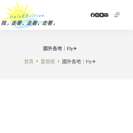
跳
至
主
要
內
容
國外各地｜Fly✈
首頁
愛旅遊
國外各地｜Fly✈