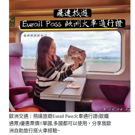
倫
敦
機
場
退
稅
經
驗
分
享
(退
稅
取
消?
退
稅
注
意
歐洲交通｜飛達旅遊Eurail Pass火車通行證(歐鐵
事
通票)優惠票價!!單國,多國都可以使用，分享我歐
項/
洲自助旅行搭火車經驗~
如