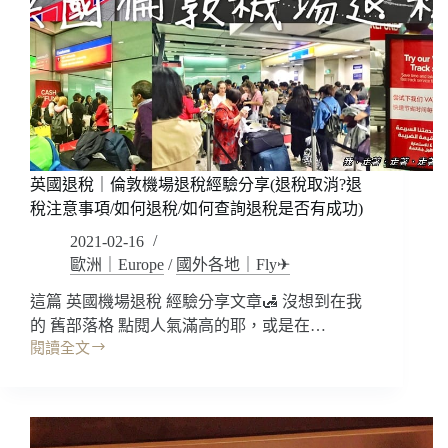
優
入
halokk2022
惠/
獲
租
車
借
資
經
折
驗/
抵
網
金
卡
250
英國退稅｜倫敦機場退稅經驗分享(退稅取消?退
推
元!!
薦
稅注意事項/如何退稅/如何查詢退稅是否有成功)
(搭
2021-02-16
乘
經
歐洲｜Europe
/
國外各地｜Fly✈
驗
這篇 英國機場退稅 經驗分享文章🛃 沒想到在我
分
的 舊部落格 點閱人氣滿高的耶，或是在…
享)
閱讀全文
英
國
退
稅
｜