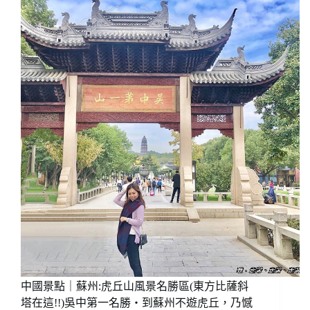
我
｜
歐
蘇
洲
州:
自
周
助
莊
旅
古
行
鎮，
搭
中
火
國
車
第
經
一
驗
水
~
鄉
(東
方
威
尼
斯)，
有
中國景點｜蘇州:虎丘山風景名勝區(東方比薩斜
一
塔在這!!)吳中第一名勝‧到蘇州不遊虎丘，乃憾
種