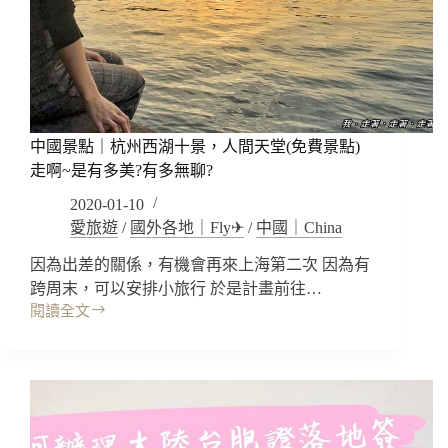
巡
愛
去
龍
井，
神
秘
中國景點｜杭州西湖十景，人間天堂(免費景點)
石
走啊~是有多美?有多無聊?
窟
飛
2020-01-10
來
愛旅遊
/
國外各地｜Fly✈
/
中國｜China
峰
(靈
因為出差的關係，有機會再來上海第二次 因為有
隱
跨周末，可以安排小旅行 於是計畫前往…
寺)
閱讀全文
中
濟
國
公
景
傳
點
奇!
｜
杭
州