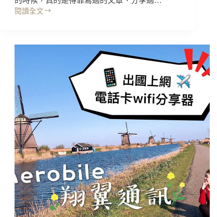
的時候，真的是得靠寫過的文章、分享過…
閱讀全文
經
驗
分
享
│
關
於
旅
行
的
意
義
「帶
回
一
個
和
出
發
時
不