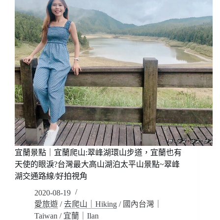
山:
見
晴
懷
古
步
道，
好
迷
濛
仙
氣
降
臨
~
宜蘭景點｜宜蘭爬山:翠峰湖環山步道，宜蘭也有
台
灣
天使的眼淚?台灣最大高山湖泊太平山景點~翠峰
唯
湖交通路線/好拍視角
一
2020-08-19
被
CNN
愛旅遊
/
去爬山｜Hiking
/
國內台灣｜
評
Taiwan
/
宜蘭｜Ilan