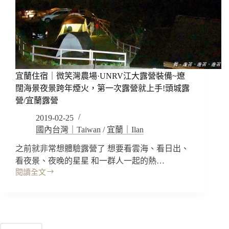
負
重
野
營
找
十
七
宜蘭住宿｜微笑灣農場·UNRV江大露營裝備~遼
歲
闊海景夜景跨年煙火，第一次露營就上手!頭城露
少
營/宜蘭露營
女
夢
2019-02-25
幻
國內台灣｜Taiwan
/
宜蘭｜Ilan
湖
~
之前就非常想體驗露營了 想要看雲海、看日出、
松
看夜景、夜晚的星星 和一群人一起的熱…
羅
閱讀全文
湖
宜
交
蘭
通
住
路
宿
線/
｜
好