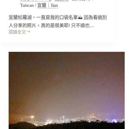
蘭
Taiwan
/
宜蘭｜Ilan
陽
平
宜蘭松蘿湖，一直是我的口袋名單⛰ 因為看過別
原
人分享的照片，真的是很美耶! 只不過也…
礁
溪
閱讀全文
宜
景
蘭
點
景
~
點
抹
｜
茶
宜
山
蘭
交
爬
通
山:
路
松
線/
蘿
好
湖
拍
步
視
道，
角
新
手