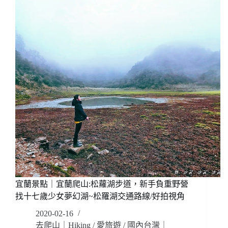
翠
蘭
峰
爬
湖
山:
交
聖
通
母
路
登
線/
山
好
步
拍
道，
視
療
角
癒
台
灣
抹
茶
冰
淇
宜蘭景點｜宜蘭爬山:松蘿湖步道，新手負重野營
淋
找十七歲少女夢幻湖~松羅湖交通路線/好拍視角
山，
眺
2020-02-16
望
去爬山｜Hiking
/
愛旅遊
/
國內台灣｜