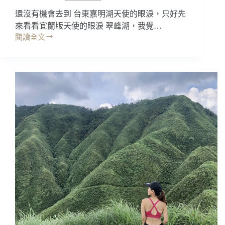
點
還沒有機會去到 台東嘉明湖天使的眼淚，只好先
為
全
來看看宜蘭版天使的眼淚 翠峰湖，我覺…
球
閱讀全文
宜
最
蘭
美
景
小
點
路!!
｜
太
宜
平
蘭
山
爬
一
山:
日
翠
遊
峰
交
湖
通
環
路
山
線/
步
好
道，
拍
宜
視
蘭