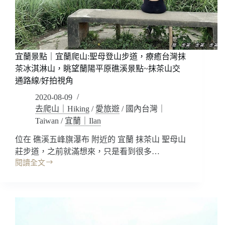
角
也
有
天
使
的
宜蘭景點｜宜蘭爬山:聖母登山步道，療癒台灣抹
眼
茶冰淇淋山，眺望蘭陽平原礁溪景點~抹茶山交
淚?
通路線/好拍視角
台
灣
2020-08-09
最
去爬山｜Hiking
/
愛旅遊
/
國內台灣｜
大
Taiwan
/
宜蘭｜Ilan
高
山
位在 礁溪五峰旗瀑布 附近的 宜蘭 抹茶山 聖母山
湖
莊步道，之前就滿想來，只是看到很多…
泊
閱讀全文
太
宜
平
蘭
山
景
景
點
點
｜
~
宜