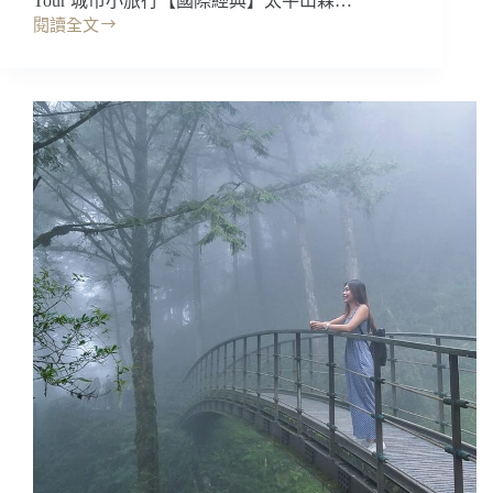
Tour 城市小旅行【國際經典】太平山森…
閱讀全文
宜
蘭
景
點
｜
太
平
山
一
日
遊，
台
灣
仙
境
森
林
步
道，
宜