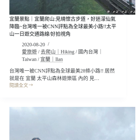
蘭
City
Tour
城
宜蘭景點｜宜蘭爬山:見晴懷古步道，好迷濛仙氣
市
降臨~台灣唯一被CNN評點為全球最美小路!!太平
小
山一日遊交通路線/好拍視角
旅
2020-08-20
行
~
愛旅遊
/
去爬山｜Hiking
/
國內台灣｜
交
Taiwan
/
宜蘭｜Ilan
通
行
台灣唯一被CNN評點為全球最美28條小路!! 居然
程
就是在 宜蘭 太平山森林遊樂區 內的 見…
免
閱讀全文
宜
煩
蘭
惱!
景
點
｜
宜
蘭
爬