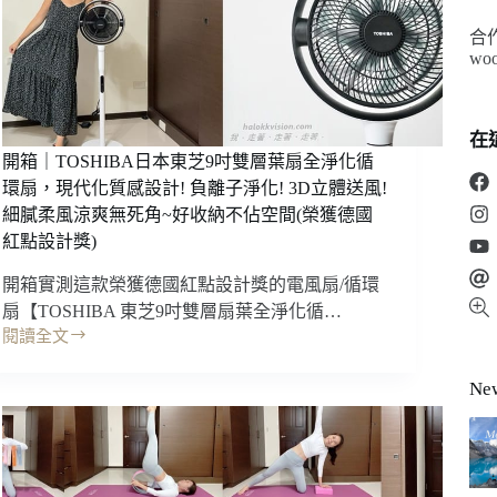
合
woo
在
開箱｜TOSHIBA日本東芝9吋雙層葉扇全淨化循
環扇，現代化質感設計! 負離子淨化! 3D立體送風!
細膩柔風涼爽無死角~好收納不佔空間(榮獲德國
紅點設計獎)
開箱實測這款榮獲德國紅點設計獎的電風扇/循環
扇【TOSHIBA 東芝9吋雙層扇葉全淨化循…
閱讀全文
開
箱
N
｜
TOSHIBA
日
本
東