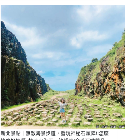
｜
以
HÁI
自
the
label
潛，
泳
來
衣，
練
渡
習
假
讓
首
自
選!
己
享
不
受
怕
被
水
~
泳
新
衣
手
溫
AIDA2
柔
心
擁
得
抱
分
~
享/
不
新北景點｜無敵海景步道，發現神秘石頭陣!!怎麼
團
論