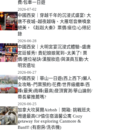
費/包車一日遊
2026-07-02
中國西安｜穿越千年的沉浸式盛宴! 大
唐不夜城~越夜越嗨、大雁塔音樂噴泉
絕美，《赳赳大秦》票價/座位/心得記
錄
2026-06-28
中國西安｜大明宮宴沉浸式體驗~盛唐
宮廷餐秀! 貴妃娘娘駕到~太美了! 票
價/選位祕訣/漢服妝造/與演員互動/大
明宮遺址
2026-06-27
中國西安｜華山一日遊(西上西下)懶人
全攻略~門票預約/花費/世界級纜車/西
峰(最美)南峰(最高)登頂實測/華山論劍/
帶長輩推薦嗎?
2026-06-25
加拿大坎莫爾Airbnb｜開箱: 挑戰班夫
周邊最高CP值住宿溫馨公寓 Cozy
getaway for exploring Canmore &
Banff! (有廚房/洗衣機)