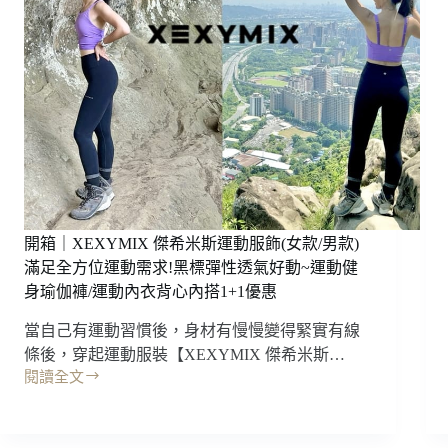
由
合
潛
金
水，
工
東
學
北
椅
角
(配
龍
送
洞
到
海
府，
訓
免
AIDA/
組
東
開箱｜XEXYMIX 傑希米斯運動服飾(女款/男款)
裝)
北
滿足全方位運動需求!黑標彈性透氣好動~運動健
電
角
腦
美
身瑜伽褲/運動內衣背心內搭1+1優惠
椅/
食/
當自己有運動習慣後，身材有慢慢變得緊實有線
辦
裝
公
備
條後，穿起運動服裝【XEXYMIX 傑希米斯…
椅/
泳
閱讀全文
開
電
池
箱
競
團
｜
椅/
練/
XEXYMIX