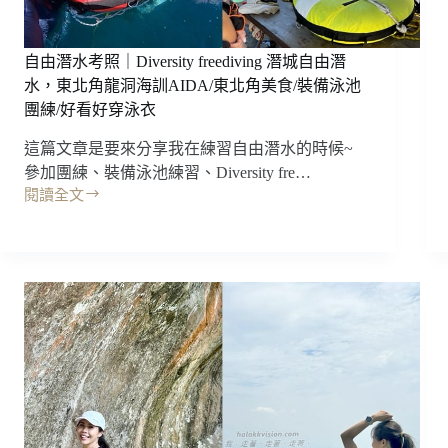
閉
是
上
太
眼!!
靠
自由潛水考照｜Diversity freediving 潛城自由潛
(無
腰
水，東北角龍洞海訓AIDA/東北角美食/裝備泳池
暴
靠
團練/好看好穿泳衣
雷，
背
~
安
這篇文章是要來分享我在練習自由潛水的時候~
的
心
參加團練、裝備泳池練習、Diversity fre…
好
點
閱讀全文
坐
閱)
自
了!!
由
我
潛
的
水
腰
考
背
照
救
｜
星
Diversity
V
freediving
Chair
潛
航
城
空
自
級