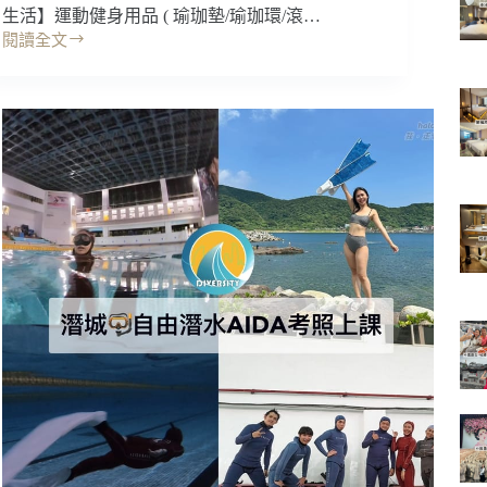
生活】運動健身用品 ( 瑜珈墊/瑜珈環/滾…
子
閱讀全文
淨
開
化!
箱
3D
｜
立
JHT
體
運
送
動
風!
健
細
身
膩
瑜
柔
珈
風
用
涼
品，
爽
按
無
摩
死
舒
角
壓
~
好
好
放
收
鬆
納
~