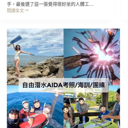
解
手，最後選了這一張覺得很好坐的人體工…
謎，
閱讀全文
只
開
要
箱
帶
｜
YOKA
顆
佑
勇
客
敢
家
的
具
心
※
來
工
玩
~
廠
記
直
得
營，
再
人
可
體
怕，
工
千
學
萬
椅
不
真
要
的