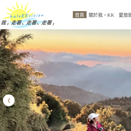
跳
至
首頁
關於我，KK
愛旅
主
要
內
容