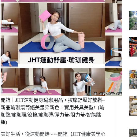
芝
9
吋
雙
層
葉
扇
全
淨
化
循
環
扇，
現
代
化
開箱｜JHT運動健身瑜珈用品，按摩舒壓好放鬆~
質
新品瑜珈滾筒絕美暈染新色，實用兼具美型!! (瑜
感
珈墊/瑜珈環/滾輪/瑜珈磚/彈力帶/阻力帶/智能跳
設
繩)
計!
負
美好生活，從運動開始~~~開箱【JHT健康美學心
離