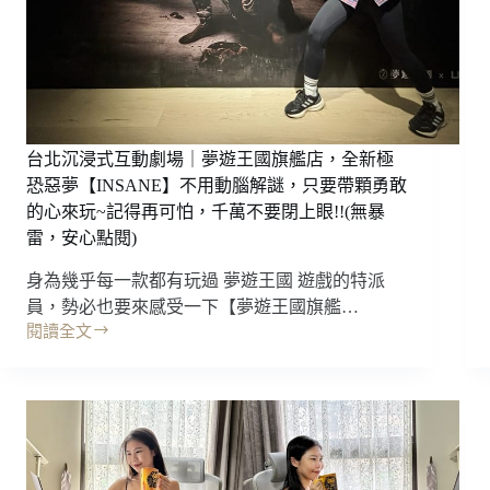
台北沉浸式互動劇場｜夢遊王國旗艦店，全新極
恐惡夢【INSANE】不用動腦解謎，只要帶顆勇敢
的心來玩~記得再可怕，千萬不要閉上眼!!(無暴
雷，安心點閱)
身為幾乎每一款都有玩過 夢遊王國 遊戲的特派
員，勢必也要來感受一下【夢遊王國旗艦…
閱讀全文
台
北
沉
浸
式
互
動