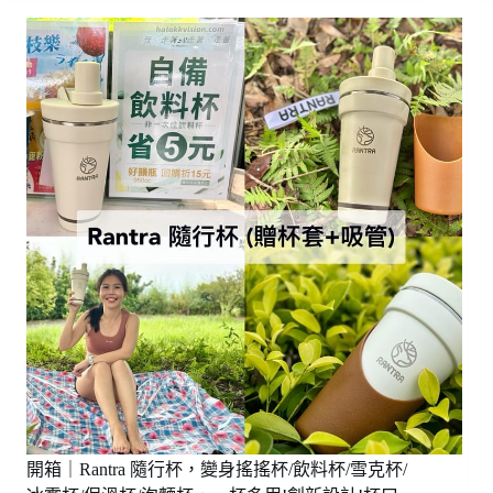
人
好
傑
體
看
希
工
好
米
學
穿
斯
椅
泳
運
優
衣
動
惠
服
飾
(女
款/
男
款)
滿
足
全
方
位
運
動
需
開箱｜Rantra 隨行杯，變身搖搖杯/飲料杯/雪克杯/
求!