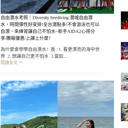
不
新
佔
品
空
瑜
自由潛水考照｜Diversity freediving 潛城自由潛
間
珈
水，時間彈性好安排!全台潛點多!不會游泳也可以
(榮
滾
獲
自潛，來練習讓自己不怕水~新手AIDA2心得分
筒
德
享/團報優惠/上課上什麼?
絕
國
美
紅
為什麼會想學自由潛水? 我 : 1. 看更漂亮的海中世
暈
點
界 2. 想讓自己更不怕水 3.當如…
染
設
閱讀全文
新
自
計
色，
由
獎)
實
潛
用
水
兼
考
具
照
美
｜
型!!
Diversity
(瑜
freediving
珈
潛
墊/
城