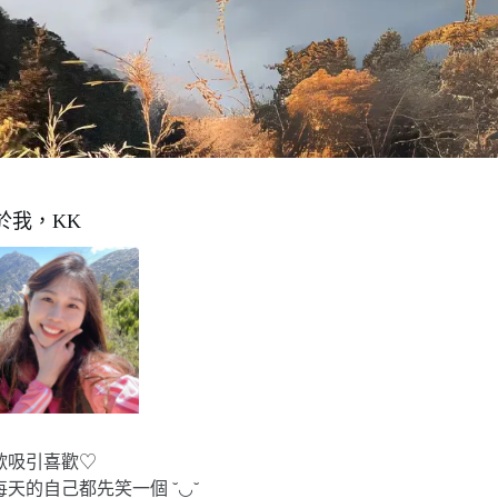
於我，KK
歡吸引喜歡♡
每天的自己都先笑一個 ˘◡˘