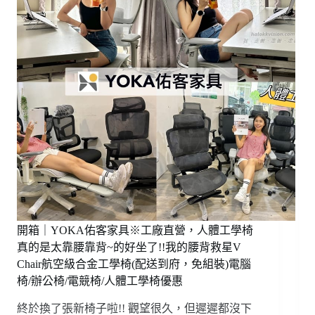
劇
場
｜
夢
遊
王
國
旗
艦
店，
全
新
極
恐
惡
夢
開箱｜YOKA佑客家具※工廠直營，人體工學椅
【INSANE】
真的是太靠腰靠背~的好坐了!!我的腰背救星V
不
Chair航空級合金工學椅(配送到府，免組裝)電腦
用
椅/辦公椅/電競椅/人體工學椅優惠
動
腦
終於換了張新椅子啦!! 觀望很久，但遲遲都沒下