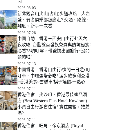
間
2026-08-03
新北觀音山尖山(占山)步道攻略｜大岩
壁、弱者俱樂部怎麼走? 交通、路線、
難度、新手一次看!
2026-07-28
中國自助｜香港＋西安自由行七天六
夜攻略: 台胞證首發族免費與防坑秘笈!
必看28項叮嚀，帶爸媽出國旅行~沒問
題的啦!
2026-07-13
中國香港｜香港自由行/快閃一日遊: 叮
叮車、中環蛋塔必吃! 漫步維多利亞港
~香港美食~雪糕車/棋子燒鵝/一點心
2026-07-11
香港住宿｜尖沙咀，香港最佳盛品酒
店 (Best Western Plus Hotel Kowloon)
小資自由行激省住宿! 實住開箱，推薦
嗎?
2026-07-11
香港住宿｜旺角，帝京酒店 (Royal