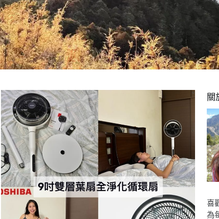
關
喜
為