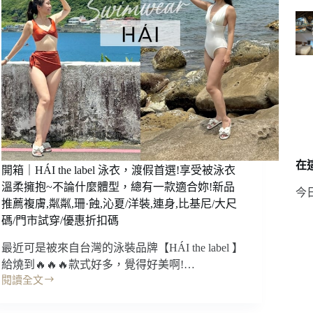
瑜
自
珈
由
環/
潛
滾
水，
輪/
時
瑜
間
珈
彈
磚/
性
彈
好
力
安
帶/
排!
阻
全
在這
開箱｜HÁI the label 泳衣，渡假首選!享受被泳衣
力
台
溫柔擁抱~不論什麼體型，總有一款適合妳!新品
今
帶/
潛
推薦複膚,粼粼,珊·蝕,沁夏/洋裝,連身,比基尼/大尺
智
點
碼/門市試穿/優惠折扣碼
能
多!
跳
不
最近可是被來自台灣的泳裝品牌【HÁI the label 】
繩)
會
給燒到🔥🔥🔥款式好多，覺得好美啊!…
游
閱讀全文
泳
開
也
箱
可