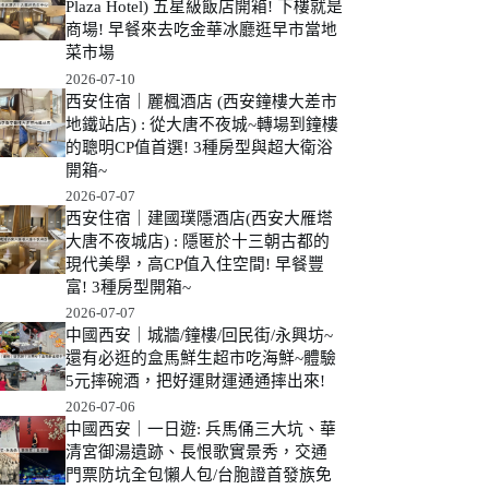
Plaza Hotel) 五星級飯店開箱! 下樓就是
商場! 早餐來去吃金華冰廳逛早市當地
菜市場
2026-07-10
西安住宿｜麗楓酒店 (西安鐘樓大差市
地鐵站店) : 從大唐不夜城~轉場到鐘樓
的聰明CP值首選! 3種房型與超大衛浴
開箱~
2026-07-07
西安住宿｜建國璞隱酒店(西安大雁塔
大唐不夜城店) : 隱匿於十三朝古都的
現代美學，高CP值入住空間! 早餐豐
富! 3種房型開箱~
2026-07-07
中國西安｜城牆/鐘樓/回民街/永興坊~
還有必逛的盒馬鮮生超市吃海鮮~體驗
5元摔碗酒，把好運財運通通摔出來!
2026-07-06
中國西安｜一日遊: 兵馬俑三大坑、華
清宮御湯遺跡、長恨歌實景秀，交通
門票防坑全包懶人包/台胞證首發族免