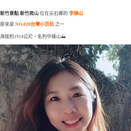
新竹景點 新竹爬山
位在尖石鄉的
李棟山
原來是
NO.028台灣小百岳
之一
海拔約1914公尺，名列中級山⛰