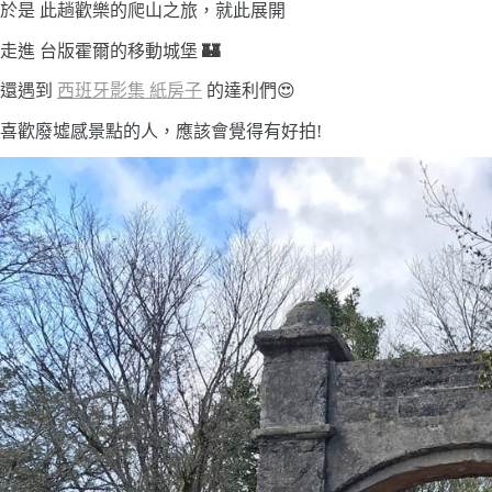
於是 此趟歡樂的爬山之旅，就此展開
走進 台版霍爾的移動城堡
🏰
還遇到
西班牙影集 紙房子
的達利們😍
喜歡廢墟感景點的人，應該會覺得有好拍!