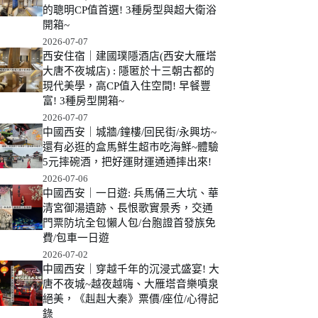
的聰明CP值首選! 3種房型與超大衛浴
開箱~
2026-07-07
西安住宿｜建國璞隱酒店(西安大雁塔
大唐不夜城店) : 隱匿於十三朝古都的
現代美學，高CP值入住空間! 早餐豐
富! 3種房型開箱~
2026-07-07
中國西安｜城牆/鐘樓/回民街/永興坊~
還有必逛的盒馬鮮生超市吃海鮮~體驗
5元摔碗酒，把好運財運通通摔出來!
2026-07-06
中國西安｜一日遊: 兵馬俑三大坑、華
清宮御湯遺跡、長恨歌實景秀，交通
門票防坑全包懶人包/台胞證首發族免
費/包車一日遊
2026-07-02
中國西安｜穿越千年的沉浸式盛宴! 大
唐不夜城~越夜越嗨、大雁塔音樂噴泉
絕美，《赳赳大秦》票價/座位/心得記
錄