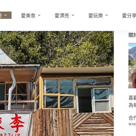
遊
愛美食
愛漂亮
愛玩樂
愛分
關
喜
為
合
woo