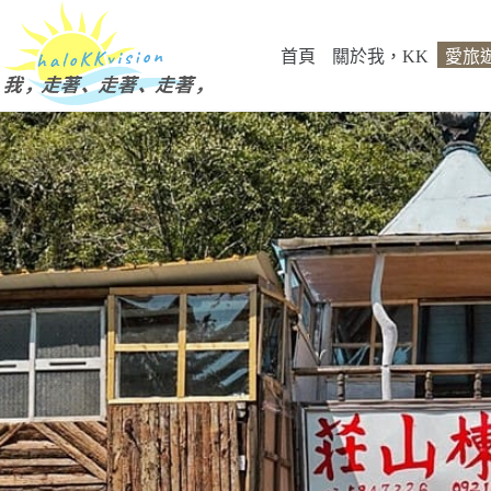
跳
至
首頁
關於我，KK
愛旅
主
要
內
容