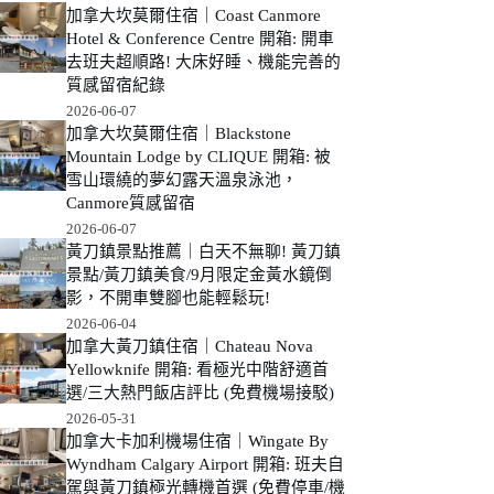
加拿大坎莫爾住宿｜Coast Canmore
Hotel & Conference Centre 開箱: 開車
去班夫超順路! 大床好睡、機能完善的
質感留宿紀錄
2026-06-07
加拿大坎莫爾住宿｜Blackstone
Mountain Lodge by CLIQUE 開箱: 被
雪山環繞的夢幻露天溫泉泳池，
Canmore質感留宿
2026-06-07
黃刀鎮景點推薦｜白天不無聊! 黃刀鎮
景點/黃刀鎮美食/9月限定金黃水鏡倒
影，不開車雙腳也能輕鬆玩!
2026-06-04
加拿大黃刀鎮住宿｜Chateau Nova
Yellowknife 開箱: 看極光中階舒適首
選/三大熱門飯店評比 (免費機場接駁)
2026-05-31
加拿大卡加利機場住宿｜Wingate By
Wyndham Calgary Airport 開箱: 班夫自
駕與黃刀鎮極光轉機首選 (免費停車/機