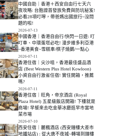
中國自助｜香港＋西安自由行七天六
夜攻略: 台胞證首發族免費與防坑秘笈!
必看28項叮嚀，帶爸媽出國旅行~沒問
題的啦!
2026-07-13
中國香港｜香港自由行/快閃一日遊: 叮
叮車、中環蛋塔必吃! 漫步維多利亞港
~香港美食~雪糕車/棋子燒鵝/一點心
2026-07-11
香港住宿｜尖沙咀，香港最佳盛品酒
店 (Best Western Plus Hotel Kowloon)
小資自由行激省住宿! 實住開箱，推薦
嗎?
2026-07-11
香港住宿｜旺角，帝京酒店 (Royal
Plaza Hotel) 五星級飯店開箱! 下樓就是
商場! 早餐來去吃金華冰廳逛早市當地
菜市場
2026-07-10
西安住宿｜麗楓酒店 (西安鐘樓大差市
地鐵站店) : 從大唐不夜城~轉場到鐘樓