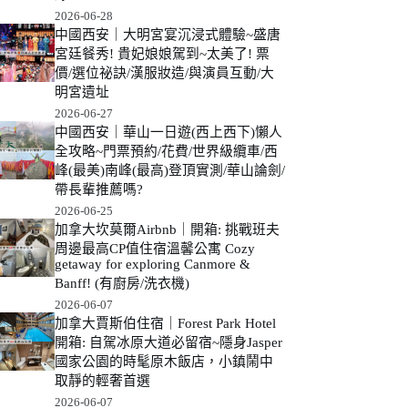
2026-06-28
中國西安｜大明宮宴沉浸式體驗~盛唐
宮廷餐秀! 貴妃娘娘駕到~太美了! 票
價/選位祕訣/漢服妝造/與演員互動/大
明宮遺址
2026-06-27
中國西安｜華山一日遊(西上西下)懶人
全攻略~門票預約/花費/世界級纜車/西
峰(最美)南峰(最高)登頂實測/華山論劍/
帶長輩推薦嗎?
2026-06-25
加拿大坎莫爾Airbnb｜開箱: 挑戰班夫
周邊最高CP值住宿溫馨公寓 Cozy
getaway for exploring Canmore &
Banff! (有廚房/洗衣機)
2026-06-07
加拿大賈斯伯住宿｜Forest Park Hotel
開箱: 自駕冰原大道必留宿~隱身Jasper
國家公園的時髦原木飯店，小鎮鬧中
取靜的輕奢首選
2026-06-07