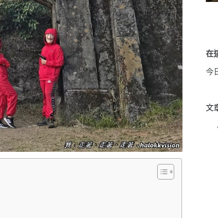
在這
今
文