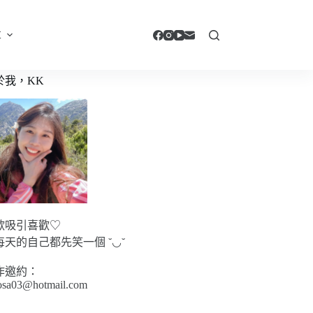
享
於我，KK
歡吸引喜歡♡
每天的自己都先笑一個 ˘◡˘
作邀約：
sa03@hotmail.com