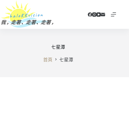
跳
至
主
要
內
容
七星潭
首頁
七星潭