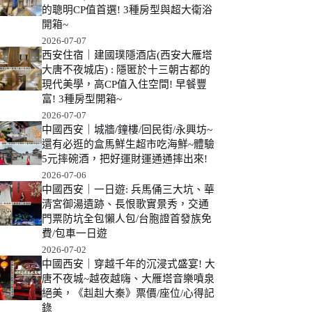
的聰明CP值首選! 3種房型與超大衛浴
開箱~
2026-07-07
西安住宿｜建國璞隱酒店(西安大雁塔
大唐不夜城店) : 隱匿於十三朝古都的
現代美學，高CP值入住空間! 早餐豐
富! 3種房型開箱~
2026-07-07
中國西安｜城牆/鐘樓/回民街/永興坊~
還有必逛的盒馬鮮生超市吃海鮮~體驗
5元摔碗酒，把好運財運通通摔出來!
2026-07-06
中國西安｜一日遊: 兵馬俑三大坑、華
清宮御湯遺跡、長恨歌實景秀，交通
門票防坑全包懶人包/台胞證首發族免
費/包車一日遊
2026-07-02
中國西安｜穿越千年的沉浸式盛宴! 大
唐不夜城~越夜越嗨、大雁塔音樂噴泉
絕美，《赳赳大秦》票價/座位/心得記
錄