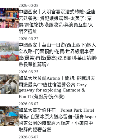
2026-06-28
中國西安｜大明宮宴沉浸式體驗~盛唐
宮廷餐秀! 貴妃娘娘駕到~太美了! 票
價/選位祕訣/漢服妝造/與演員互動/大
明宮遺址
2026-06-27
中國西安｜華山一日遊(西上西下)懶人
全攻略~門票預約/花費/世界級纜車/西
峰(最美)南峰(最高)登頂實測/華山論劍/
帶長輩推薦嗎?
2026-06-25
加拿大坎莫爾Airbnb｜開箱: 挑戰班夫
周邊最高CP值住宿溫馨公寓 Cozy
getaway for exploring Canmore &
Banff! (有廚房/洗衣機)
2026-06-07
加拿大賈斯伯住宿｜Forest Park Hotel
開箱: 自駕冰原大道必留宿~隱身Jasper
國家公園的時髦原木飯店，小鎮鬧中
取靜的輕奢首選
2026-06-07