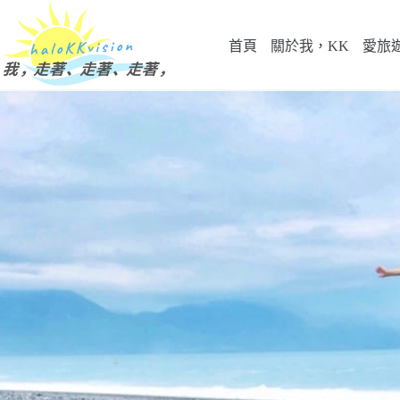
跳
至
首頁
關於我，KK
愛旅
主
要
內
容