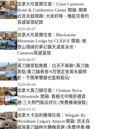
加拿大坎莫爾住宿｜Coast Canmore
Hotel & Conference Centre 開箱: 開車
去班夫超順路! 大床好睡、機能完善的
質感留宿紀錄
2026-06-07
加拿大坎莫爾住宿｜Blackstone
Mountain Lodge by CLIQUE 開箱: 被
雪山環繞的夢幻露天溫泉泳池，
Canmore質感留宿
2026-06-07
黃刀鎮景點推薦｜白天不無聊! 黃刀鎮
景點/黃刀鎮美食/9月限定金黃水鏡倒
影，不開車雙腳也能輕鬆玩!
2026-06-04
加拿大黃刀鎮住宿｜Chateau Nova
Yellowknife 開箱: 看極光中階舒適首
選/三大熱門飯店評比 (免費機場接駁)
2026-05-31
加拿大卡加利機場住宿｜Wingate By
Wyndham Calgary Airport 開箱: 班夫自
駕與黃刀鎮極光轉機首選 (免費停車/機