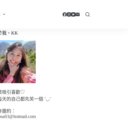
享
於我，KK
歡吸引喜歡♡
每天的自己都先笑一個 ˘◡˘
作邀約：
sa03@hotmail.com