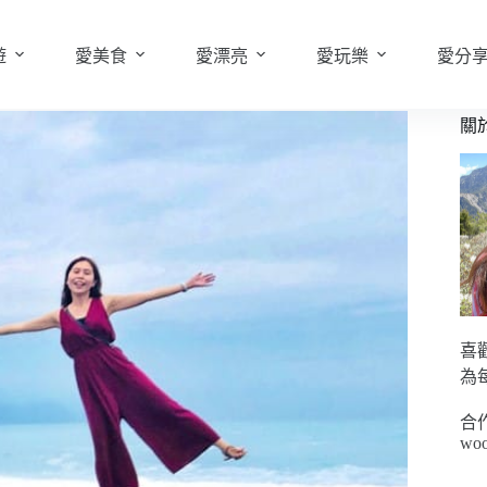
遊
愛美食
愛漂亮
愛玩樂
愛分
關
喜
為
合
woo