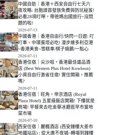
中國自助｜香港＋西安自由行七天六
夜攻略: 台胞證首發族免費與防坑秘笈!
必看28項叮嚀，帶爸媽出國旅行~沒問
題的啦!
2026-07-13
中國香港｜香港自由行/快閃一日遊: 叮
叮車、中環蛋塔必吃! 漫步維多利亞港
~香港美食~雪糕車/棋子燒鵝/一點心
2026-07-11
香港住宿｜尖沙咀，香港最佳盛品酒
店 (Best Western Plus Hotel Kowloon)
小資自由行激省住宿! 實住開箱，推薦
嗎?
2026-07-11
香港住宿｜旺角，帝京酒店 (Royal
Plaza Hotel) 五星級飯店開箱! 下樓就是
商場! 早餐來去吃金華冰廳逛早市當地
菜市場
2026-07-10
西安住宿｜麗楓酒店 (西安鐘樓大差市
地鐵站店) : 從大唐不夜城~轉場到鐘樓