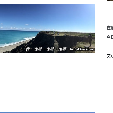
在這
今
文