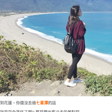
到花蓮，你還沒去過
七星潭
的話