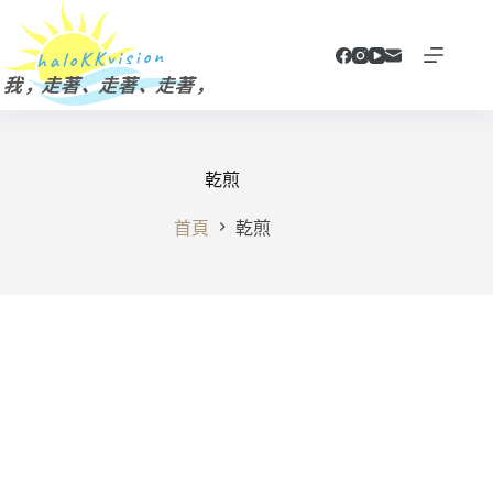
跳
至
主
要
內
容
乾煎
首頁
乾煎