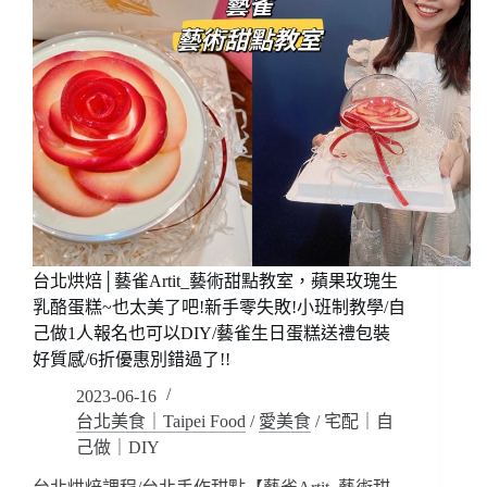
台北烘焙│藝雀Artit_藝術甜點教室，蘋果玫瑰生
乳酪蛋糕~也太美了吧!新手零失敗!小班制教學/自
己做1人報名也可以DIY/藝雀生日蛋糕送禮包裝
好質感/6折優惠別錯過了!!
2023-06-16
台北美食｜Taipei Food
/
愛美食
/
宅配｜自
己做｜DIY