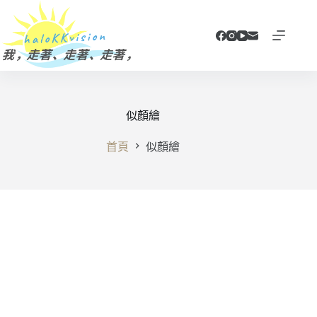
跳
至
主
要
內
容
似顏繪
首頁
似顏繪