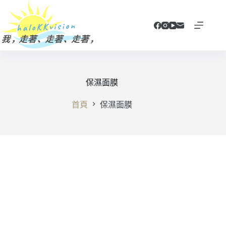
跳
至
主
要
內
容
保濕面膜
首頁
保濕面膜