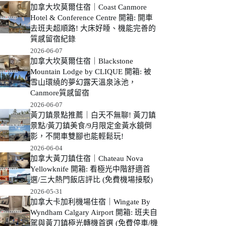
加拿大坎莫爾住宿｜Coast Canmore
Hotel & Conference Centre 開箱: 開車
去班夫超順路! 大床好睡、機能完善的
質感留宿紀錄
2026-06-07
加拿大坎莫爾住宿｜Blackstone
Mountain Lodge by CLIQUE 開箱: 被
雪山環繞的夢幻露天溫泉泳池，
Canmore質感留宿
2026-06-07
黃刀鎮景點推薦｜白天不無聊! 黃刀鎮
景點/黃刀鎮美食/9月限定金黃水鏡倒
影，不開車雙腳也能輕鬆玩!
2026-06-04
加拿大黃刀鎮住宿｜Chateau Nova
Yellowknife 開箱: 看極光中階舒適首
選/三大熱門飯店評比 (免費機場接駁)
2026-05-31
加拿大卡加利機場住宿｜Wingate By
Wyndham Calgary Airport 開箱: 班夫自
駕與黃刀鎮極光轉機首選 (免費停車/機