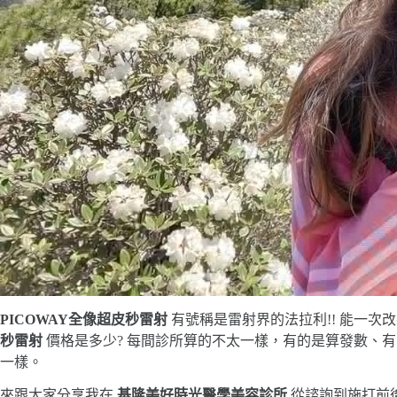
PICOWAY全像超皮秒雷射
有號稱是雷射界的法拉利!! 能一
秒雷射
價格是多少? 每間診所算的不太一樣，有的是算發數、
一樣。
來跟大家分享我在
基隆美好時光醫學美容診所
從諮詢到施打前