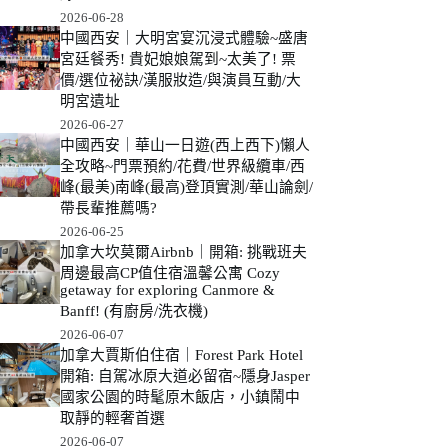
2026-06-28
中國西安｜大明宮宴沉浸式體驗~盛唐
宮廷餐秀! 貴妃娘娘駕到~太美了! 票
價/選位祕訣/漢服妝造/與演員互動/大
明宮遺址
2026-06-27
中國西安｜華山一日遊(西上西下)懶人
全攻略~門票預約/花費/世界級纜車/西
峰(最美)南峰(最高)登頂實測/華山論劍/
帶長輩推薦嗎?
2026-06-25
加拿大坎莫爾Airbnb｜開箱: 挑戰班夫
周邊最高CP值住宿溫馨公寓 Cozy
getaway for exploring Canmore &
Banff! (有廚房/洗衣機)
2026-06-07
加拿大賈斯伯住宿｜Forest Park Hotel
開箱: 自駕冰原大道必留宿~隱身Jasper
國家公園的時髦原木飯店，小鎮鬧中
取靜的輕奢首選
2026-06-07