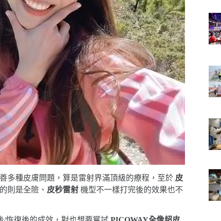
次改善多種皮膚問題，算是雷射界滿頂級的療程，至於
皮
有的則是全險、
皮秒雷射
機型不一樣打完後的效果也不
後/恢復後的成效，對也想要嘗試
PICOWAY全像超皮