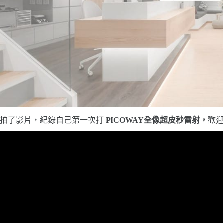
拍了影片，紀錄自己第一次打
PICOWAY全像超皮秒雷射，
歡迎