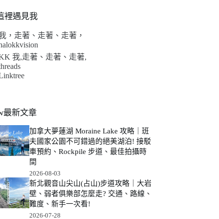
這裡遇見我
我，走著、走著、走著，
halokkvision
KK 我,走著、走著、走著,
threads
Linktree
ew最新文章
加拿大夢蓮湖 Moraine Lake 攻略｜班
夫國家公園不可錯過的絕美湖泊! 接駁
車預約、Rockpile 步道、最佳拍攝時
間
2026-08-03
新北觀音山尖山(占山)步道攻略｜大岩
壁、弱者俱樂部怎麼走? 交通、路線、
難度、新手一次看!
2026-07-28