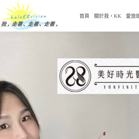
跳
至
首頁
關於我，KK
愛旅
主
要
內
容