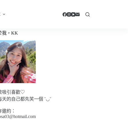
享
於我，KK
歡吸引喜歡♡
每天的自己都先笑一個 ˘◡˘
作邀約：
sa03@hotmail.com