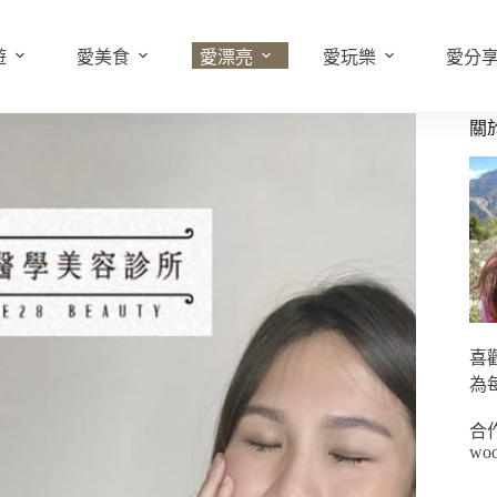
遊
愛美食
愛漂亮
愛玩樂
愛分
關
喜
為
合
woo