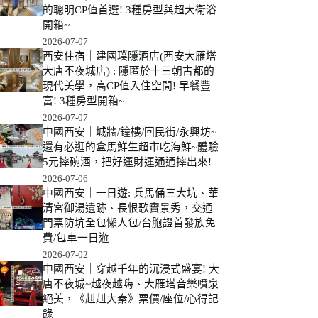
的聰明CP值首選! 3種房型與超大衛浴
開箱~
2026-07-07
西安住宿｜建國璞隱酒店(西安大雁塔
大唐不夜城店) : 隱匿於十三朝古都的
現代美學，高CP值入住空間! 早餐豐
富! 3種房型開箱~
2026-07-07
中國西安｜城牆/鐘樓/回民街/永興坊~
還有必逛的盒馬鮮生超市吃海鮮~體驗
5元摔碗酒，把好運財運通通摔出來!
2026-07-06
中國西安｜一日遊: 兵馬俑三大坑、華
清宮御湯遺跡、長恨歌實景秀，交通
門票防坑全包懶人包/台胞證首發族免
費/包車一日遊
2026-07-02
中國西安｜穿越千年的沉浸式盛宴! 大
唐不夜城~越夜越嗨、大雁塔音樂噴泉
絕美，《赳赳大秦》票價/座位/心得記
錄