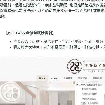
秒雷射
，但還在猶豫的你，能多些幫助囉! 也很推薦結婚前的變
保養當然也是很推薦，只不過荷包要多準備一點了 哈哈! 文末
的!
【PICOWAY全像超皮秒雷射】
主要改善：斑點、膚色不均、痘疤、凹疤、毛孔、細紋
超皮秒六大特色：安全不易反黑、無傷口、無恢復期、