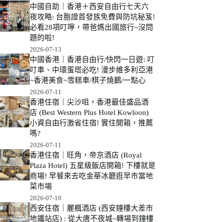
中國自助｜香港＋西安自由行七天六
夜攻略: 台胞證首發族免費與防坑秘笈!
必看28項叮嚀，帶爸媽出國旅行~沒問
題的啦!
2026-07-13
中國香港｜香港自由行/快閃一日遊: 叮
叮車、中環蛋塔必吃! 漫步維多利亞港
~香港美食~雪糕車/棋子燒鵝/一點心
2026-07-11
香港住宿｜尖沙咀，香港最佳盛品酒
店 (Best Western Plus Hotel Kowloon)
小資自由行激省住宿! 實住開箱，推薦
嗎?
2026-07-11
香港住宿｜旺角，帝京酒店 (Royal
Plaza Hotel) 五星級飯店開箱! 下樓就是
商場! 早餐來去吃金華冰廳逛早市當地
菜市場
2026-07-10
西安住宿｜麗楓酒店 (西安鐘樓大差市
地鐵站店) : 從大唐不夜城~轉場到鐘樓