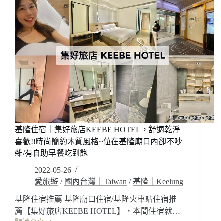
車
清
站
新
住
質
宿/
感
中
文
壢
青
住
工
宿/
業
中
風
壢
格
飯
~
店
老
屋
基隆住宿｜集好旅店KEEBE HOTEL，舒適乾淨
重
喜歡!!時尚簡約木質風格~位在基隆廟口內卻不吵
建，
雜/有自助早餐吃到飽
讓
2022-05-26
人
放
愛旅遊
/
國內台灣｜Taiwan
/
基隆｜Keelung
鬆
基隆住宿推薦 基隆廟口住宿/基隆火車站住宿推
喜
薦【集好旅店KEEBE HOTEL】，本間住宿就…
歡!!