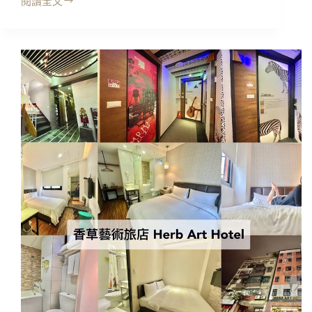
基
閱讀全文
基
隆
隆
特
住
色
宿
住
｜
宿/
集
基
好
隆
旅
廟
店
口
KEEBE
住
HOTEL，
宿
舒
適
乾
淨
喜
歡!!
時
尚
簡
約