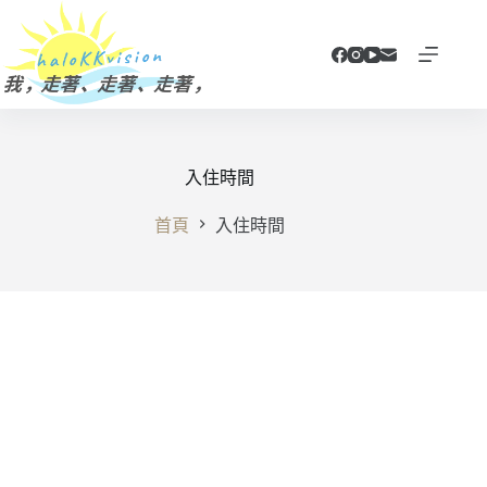
跳
至
主
要
內
容
入住時間
首頁
入住時間