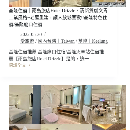
舒
適
基隆住宿｜雨島旅店Hotel Drizzle，清新質感文青
好
工業風格~老屋重建，讓人放鬆喜歡!!基隆特色住
躺
宿/基隆廟口住宿
好
2022-05-30
睡!
自
愛旅遊
/
國內台灣｜Taiwan
/
基隆｜Keelung
助
基隆住宿推薦 基隆廟口住宿/基隆火車站住宿推
早
薦【雨島旅店Hotel Drizzle】是的，這一…
餐
吃
閱讀全文
基
到
隆
飽!
住
交
宿
通
｜
很
雨
方
島
便!
旅
中
店
壢
Hotel
火
Drizzle，