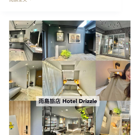
桃
園
住
宿
｜
中
壢
米
淇
旅
店
Michi
Hotel，
清
新
明
亮
放
鬆
~
房
間