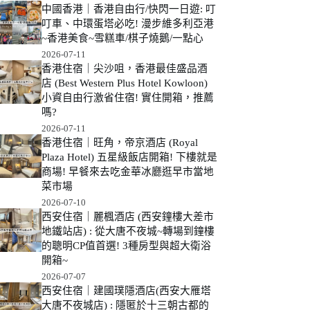
中國香港｜香港自由行/快閃一日遊: 叮
叮車、中環蛋塔必吃! 漫步維多利亞港
~香港美食~雪糕車/棋子燒鵝/一點心
2026-07-11
香港住宿｜尖沙咀，香港最佳盛品酒
店 (Best Western Plus Hotel Kowloon)
小資自由行激省住宿! 實住開箱，推薦
嗎?
2026-07-11
香港住宿｜旺角，帝京酒店 (Royal
Plaza Hotel) 五星級飯店開箱! 下樓就是
商場! 早餐來去吃金華冰廳逛早市當地
菜市場
2026-07-10
西安住宿｜麗楓酒店 (西安鐘樓大差市
地鐵站店) : 從大唐不夜城~轉場到鐘樓
的聰明CP值首選! 3種房型與超大衛浴
開箱~
2026-07-07
西安住宿｜建國璞隱酒店(西安大雁塔
大唐不夜城店) : 隱匿於十三朝古都的