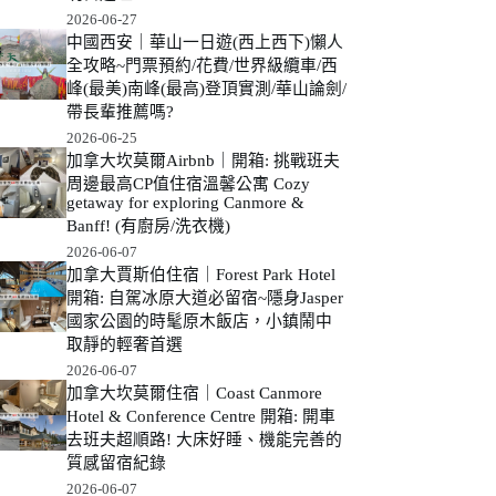
2026-06-27
中國西安｜華山一日遊(西上西下)懶人
全攻略~門票預約/花費/世界級纜車/西
峰(最美)南峰(最高)登頂實測/華山論劍/
帶長輩推薦嗎?
2026-06-25
加拿大坎莫爾Airbnb｜開箱: 挑戰班夫
周邊最高CP值住宿溫馨公寓 Cozy
getaway for exploring Canmore &
Banff! (有廚房/洗衣機)
2026-06-07
加拿大賈斯伯住宿｜Forest Park Hotel
開箱: 自駕冰原大道必留宿~隱身Jasper
國家公園的時髦原木飯店，小鎮鬧中
取靜的輕奢首選
2026-06-07
加拿大坎莫爾住宿｜Coast Canmore
Hotel & Conference Centre 開箱: 開車
去班夫超順路! 大床好睡、機能完善的
質感留宿紀錄
2026-06-07