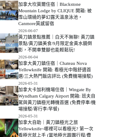
加拿大坎莫爾住宿｜Blackstone
Mountain Lodge by CLIQUE 開箱: 被
雪山環繞的夢幻露天溫泉泳池，
Canmore質感留宿
2026-06-07
黃刀鎮景點推薦｜白天不無聊! 黃刀鎮
景點/黃刀鎮美食/9月限定金黃水鏡倒
影，不開車雙腳也能輕鬆玩!
2026-06-04
加拿大黃刀鎮住宿｜Chateau Nova
Yellowknife 開箱: 看極光中階舒適首
選/三大熱門飯店評比 (免費機場接駁)
2026-05-31
加拿大卡加利機場住宿｜Wingate By
Wyndham Calgary Airport 開箱: 班夫自
駕與黃刀鎮極光轉機首選 (免費停車/機
場接駁/寄行李/早餐)
2026-05-31
加拿大自助｜黃刀鎮極光之旅
Yellowknife~哪裡可以看極光? 第一次
看極光就上手 (當地極光跟團行程/費