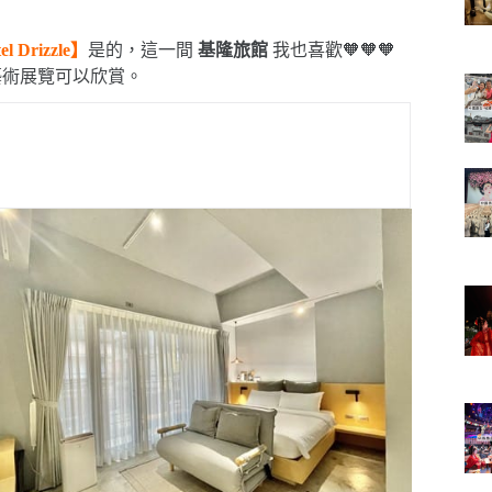
 Drizzle】
是的，這一間
基隆旅館
我也喜歡🧡🧡🧡
藝術展覽可以欣賞。