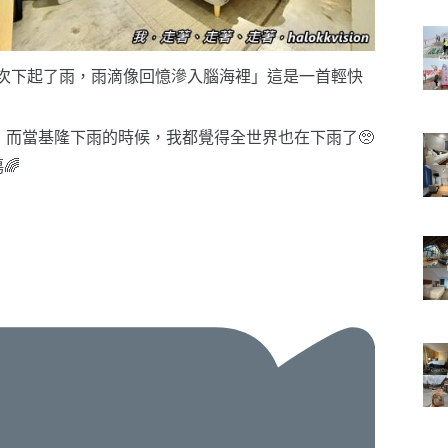
ike a memory. 又再次下起了雨，雨滴像回憶滲入腦海裡」這是一首輕快
，而當基隆下雨的時候，我都覺得全世界也在下雨了🥺
🌈