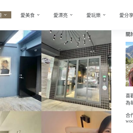
遊
愛美食
愛漂亮
愛玩樂
愛分
關
喜
為
合
woo