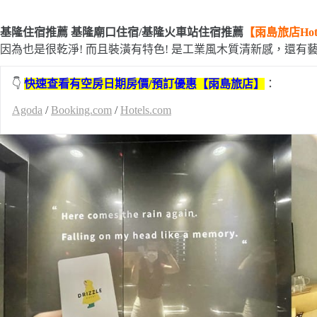
基隆住宿推薦 基隆廟口住宿/基隆火車站住宿推薦
【雨島旅店Hotel
因為也是很乾淨! 而且裝潢有特色! 是工業風木質清新感，還有
👇
快速查看有空房日期房價/預訂優惠
【雨島旅店】
：
Agoda
/
Booking.com
/
Hotels.com