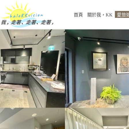
跳
至
首頁
關於我，KK
愛旅
主
要
內
容