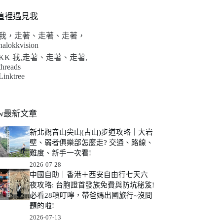
這裡遇見我
我，走著、走著、走著，
halokkvision
KK 我,走著、走著、走著,
threads
Linktree
ew最新文章
新北觀音山尖山(占山)步道攻略｜大岩
壁、弱者俱樂部怎麼走? 交通、路線、
難度、新手一次看!
2026-07-28
中國自助｜香港＋西安自由行七天六
夜攻略: 台胞證首發族免費與防坑秘笈!
必看28項叮嚀，帶爸媽出國旅行~沒問
題的啦!
2026-07-13