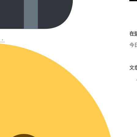
在這
著，
今
文