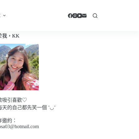
享
於我，KK
歡吸引喜歡♡
每天的自己都先笑一個 ˘◡˘
作邀約：
sa03@hotmail.com