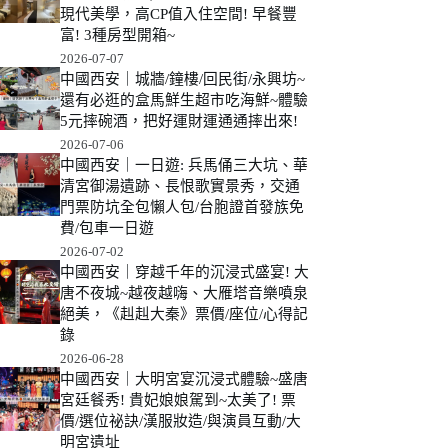
現代美學，高CP值入住空間! 早餐豐
富! 3種房型開箱~
2026-07-07
中國西安｜城牆/鐘樓/回民街/永興坊~
還有必逛的盒馬鮮生超市吃海鮮~體驗
5元摔碗酒，把好運財運通通摔出來!
2026-07-06
中國西安｜一日遊: 兵馬俑三大坑、華
清宮御湯遺跡、長恨歌實景秀，交通
門票防坑全包懶人包/台胞證首發族免
費/包車一日遊
2026-07-02
中國西安｜穿越千年的沉浸式盛宴! 大
唐不夜城~越夜越嗨、大雁塔音樂噴泉
絕美，《赳赳大秦》票價/座位/心得記
錄
2026-06-28
中國西安｜大明宮宴沉浸式體驗~盛唐
宮廷餐秀! 貴妃娘娘駕到~太美了! 票
價/選位祕訣/漢服妝造/與演員互動/大
明宮遺址