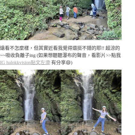
遠看不怎麼樣，但其實近看我覺得還挺不錯的耶!! 超涼的
~~吸收負離子ing (如果想聽聽瀑布的聲音，看影片>>點我
IG halokkvision貼文左滑
有分享😄)