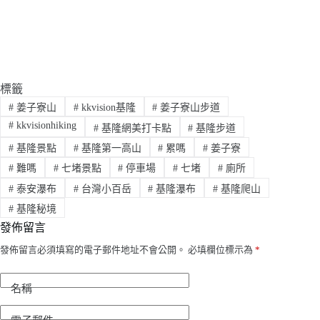
標籤
#
姜子寮山
#
kkvision基隆
#
姜子寮山步道
#
kkvisionhiking
#
基隆網美打卡點
#
基隆步道
#
基隆景點
#
基隆第一高山
#
累嗎
#
姜子寮
#
難嗎
#
七堵景點
#
停車場
#
七堵
#
廁所
#
泰安瀑布
#
台灣小百岳
#
基隆瀑布
#
基隆爬山
#
基隆秘境
發佈留言
發佈留言必須填寫的電子郵件地址不會公開。
必填欄位標示為
*
名稱