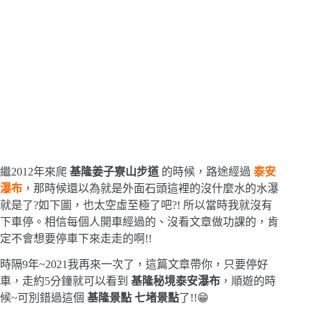
繼2012年來爬
基隆姜子寮山步道
的時候，路途經過
泰安
瀑布
，那時候還以為就是外面石頭這裡的沒什麼水的水瀑
就是了?如下圖，也太空虛至極了吧?! 所以當時我就沒有
下車停。相信每個人開車經過的、沒看文章做功課的，肯
定不會想要停車下來走走的啊!!
時隔9年~2021我再來一次了，這篇文章帶你，只要停好
車，走約5分鐘就可以看到
基隆秘境泰安瀑布
，順遊的時
候~可別錯過這個
基隆景點 七堵景點
了!!😁