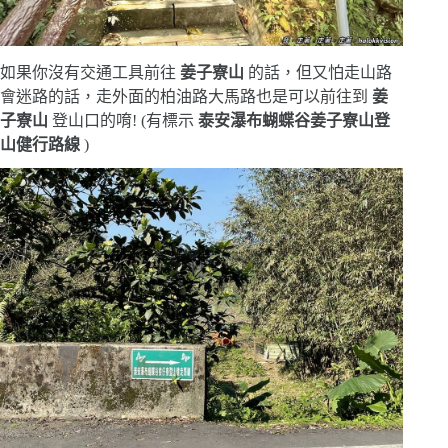
如果你沒有交通工具前往
姜子寮山
的話，但又怕走山路
會迷路的話，走外面的柏油路大馬路也是可以前往到
姜
子寮山
登山口的唷! (有標示
泰安瀑布蝴蝶谷姜子寮山登
山健行路線
)