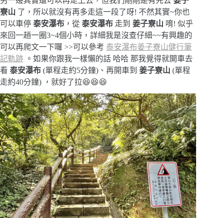
另一邊其實還可以再走上去，但我們剛剛是有先去
姜子
寮山
了，所以就沒有再多走這一段了呀! 不然其實~你也
可以車停
泰安瀑布
，從
泰安瀑布
走到
姜子寮山
唷! 似乎
來回一趟一圈3~4個小時，詳細我是沒查仔細~~有興趣的
可以再爬文一下囉 >>可以參考
泰安瀑布姜子寮山健行筆
記軌跡
。如果你跟我一樣懶的話 哈哈 那我覺得就開車去
看
泰安瀑布
(單程走約5分鐘)、再開車到
姜子寮山
(單程
走約40分鐘) ，就好了拉😆😆😆