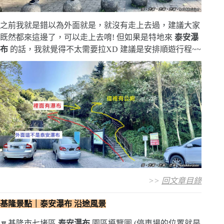
之前我就是錯以為外面就是，就沒有走上去過，建議大家
既然都來這邊了，可以走上去唷! 但如果是特地來
泰安瀑
布
的話，我就覺得不太需要拉XD 建議是安排順遊行程~~
>>
回文章目錄
基隆景點｜泰安瀑布 沿途風景
🔽基隆市七堵區
泰安瀑布
園區導覽圖 (停車場的位置就是