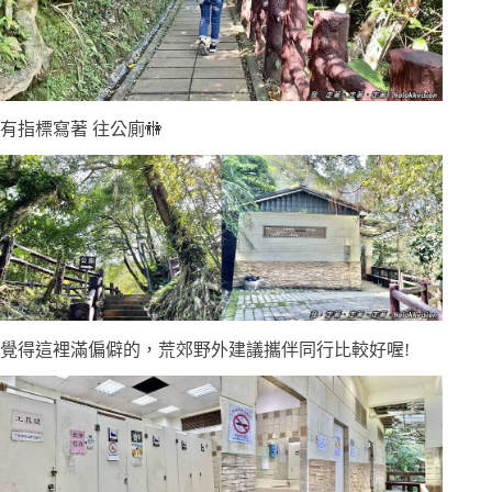
有指標寫著 往公廁🚻
覺得這裡滿偏僻的，荒郊野外建議攜伴同行比較好喔!