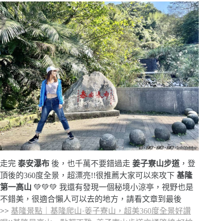
走完
泰安瀑布
後，也千萬不要錯過走
姜子寮山步道
，登
頂後的360度全景，超漂亮!!很推薦大家可以來攻下
基隆
第一高山
💚💚💚 我還有發現一個秘境小涼亭，視野也是
不錯美，很適合懶人可以去的地方，請看文章到最後
>>
基隆景點｜基隆爬山·姜子寮山，超美360度全景好讚