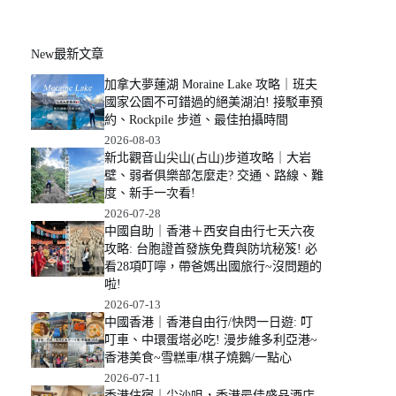
New最新文章
加拿大夢蓮湖 Moraine Lake 攻略｜班夫
國家公園不可錯過的絕美湖泊! 接駁車預
約、Rockpile 步道、最佳拍攝時間
2026-08-03
新北觀音山尖山(占山)步道攻略｜大岩
壁、弱者俱樂部怎麼走? 交通、路線、難
度、新手一次看!
2026-07-28
中國自助｜香港＋西安自由行七天六夜
攻略: 台胞證首發族免費與防坑秘笈! 必
看28項叮嚀，帶爸媽出國旅行~沒問題的
啦!
2026-07-13
中國香港｜香港自由行/快閃一日遊: 叮
叮車、中環蛋塔必吃! 漫步維多利亞港~
香港美食~雪糕車/棋子燒鵝/一點心
2026-07-11
香港住宿｜尖沙咀，香港最佳盛品酒店