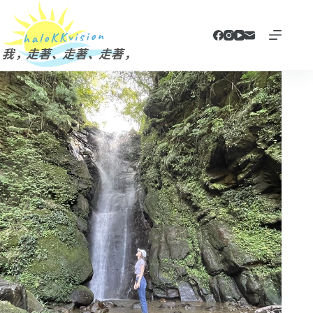
跳
至
主
要
內
容