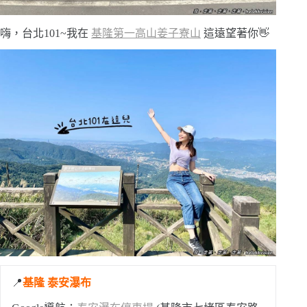
嗨，台北101~我在
基隆第一高山姜子寮山
這遠望著你👋
📍
基隆 泰安瀑布