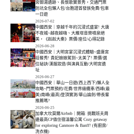
宮御湯遺跡、長恨歌實景秀，交通門票
防坑全包懶人包/台胞證首發族免費/包車
一日遊
2026-07-02
中國西安｜穿越千年的沉浸式盛宴! 大唐
不夜城~越夜越嗨、大雁塔音樂噴泉絕
美，《赳赳大秦》票價/座位/心得記錄
2026-06-28
中國西安｜大明宮宴沉浸式體驗~盛唐宮
廷餐秀! 貴妃娘娘駕到~太美了! 票價/選
位祕訣/漢服妝造/與演員互動/大明宮遺
址
2026-06-27
中國西安｜華山一日遊(西上西下)懶人全
攻略~門票預約/花費/世界級纜車/西峰(最
美)南峰(最高)登頂實測/華山論劍/帶長輩
推薦嗎?
2026-06-25
加拿大坎莫爾Airbnb｜開箱: 挑戰班夫周
邊最高CP值住宿溫馨公寓 Cozy getaway
for exploring Canmore & Banff! (有廚房/
洗衣機)