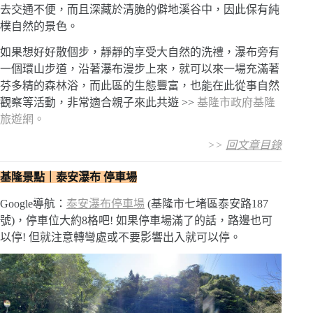
去交通不便，而且深藏於清脆的僻地溪谷中，因此保有純
樸自然的景色。
如果想好好散個步，靜靜的享受大自然的洗禮，瀑布旁有
一個環山步道，沿著瀑布漫步上來，就可以來一場充滿著
芬多精的森林浴，而此區的生態豐富，也能在此從事自然
觀察等活動，非常適合親子來此共遊 >>
基隆市政府基隆
旅遊網
。
>>
回文章目錄
基隆景點｜泰安瀑布 停車場
Google導航：
泰安瀑布停車場
(基隆市七堵區泰安路187
號)，停車位大約8格吧! 如果停車場滿了的話，路邊也可
以停! 但就注意轉彎處或不要影響出入就可以停。