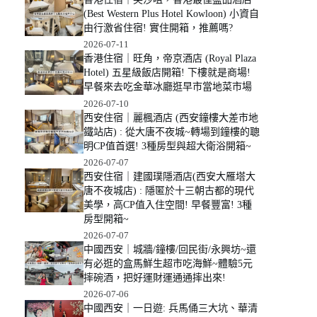
(Best Western Plus Hotel Kowloon) 小資自
由行激省住宿! 實住開箱，推薦嗎?
2026-07-11
香港住宿｜旺角，帝京酒店 (Royal Plaza
Hotel) 五星級飯店開箱! 下樓就是商場!
早餐來去吃金華冰廳逛早市當地菜市場
2026-07-10
西安住宿｜麗楓酒店 (西安鐘樓大差市地
鐵站店) : 從大唐不夜城~轉場到鐘樓的聰
明CP值首選! 3種房型與超大衛浴開箱~
2026-07-07
西安住宿｜建國璞隱酒店(西安大雁塔大
唐不夜城店) : 隱匿於十三朝古都的現代
美學，高CP值入住空間! 早餐豐富! 3種
房型開箱~
2026-07-07
中國西安｜城牆/鐘樓/回民街/永興坊~還
有必逛的盒馬鮮生超市吃海鮮~體驗5元
摔碗酒，把好運財運通通摔出來!
2026-07-06
中國西安｜一日遊: 兵馬俑三大坑、華清