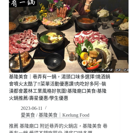
基隆美食｜巷弄有一鍋，湯頭口味多選擇!燒酒鍋
會噴火太酷了!!菜單活動優惠讚!肉吃好多阿~裝
潢都會叢林工業風格好氛圍!基隆廟口美食/基隆
火鍋推薦/壽星優惠/學生優惠
2023-06-11
愛美食
/
基隆美食｜Keelung Food
推薦 基隆廟口 附近巷弄的火鍋店，基隆美食 巷