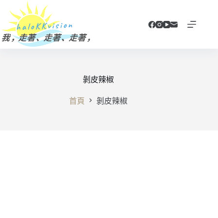
跳
至
主
要
內
容
剝皮辣椒
首頁
剝皮辣椒