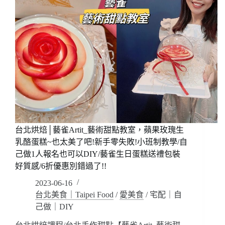
台北烘焙│藝雀Artit_藝術甜點教室，蘋果玫瑰生
乳酪蛋糕~也太美了吧!新手零失敗!小班制教學/自
己做1人報名也可以DIY/藝雀生日蛋糕送禮包裝
好質感/6折優惠別錯過了!!
2023-06-16
台北美食｜Taipei Food
/
愛美食
/
宅配｜自
己做｜DIY