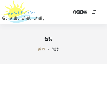
跳
至
主
要
內
容
包裝
首頁
包裝