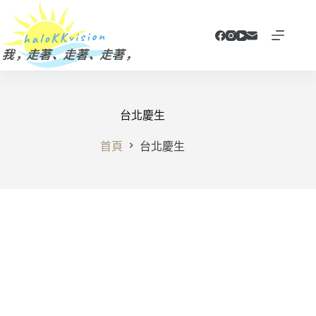
跳
至
主
要
內
容
台北慶生
首頁
台北慶生