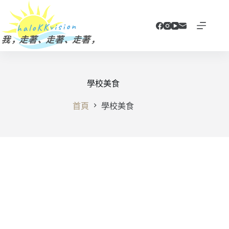
跳
至
主
要
內
容
學校美食
首頁
學校美食