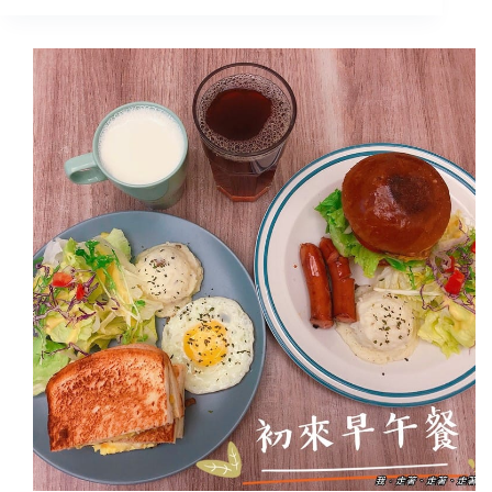
蘭
美
食
｜
頭
城
鎮:
木
瓜
王
現
打
果
汁，
堅
持
用
最
好
的
水
果，