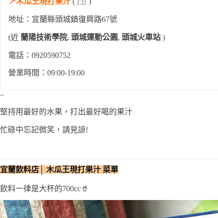
📍木瓜王現打果汁
(
FB
)
地址：宜蘭縣頭城鎮復興路67號
(近
蘭陽技術學院
,
頭城運動公園
,
頭城火車站
)
電話：0920590752
營業時間：09:00-19:00
–
堅持用最好的水果，打出最好喝的果汁
忙碌中忘記微笑，請見諒!
宜蘭飲料店│ 木瓜王現打果汁
菜單
飲料一律是大杯的700cc🥤