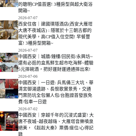
的聰明CP值首選! 3種房型與超大衛浴
開箱~
2026-07-07
西安住宿｜建國璞隱酒店(西安大雁塔
大唐不夜城店) : 隱匿於十三朝古都的
現代美學，高CP值入住空間! 早餐豐
富! 3種房型開箱~
2026-07-07
中國西安｜城牆/鐘樓/回民街/永興坊~
還有必逛的盒馬鮮生超市吃海鮮~體驗
5元摔碗酒，把好運財運通通摔出來!
2026-07-06
中國西安｜一日遊: 兵馬俑三大坑、華
清宮御湯遺跡、長恨歌實景秀，交通
門票防坑全包懶人包/台胞證首發族免
費/包車一日遊
2026-07-02
中國西安｜穿越千年的沉浸式盛宴! 大
唐不夜城~越夜越嗨、大雁塔音樂噴泉
絕美，《赳赳大秦》票價/座位/心得記
錄