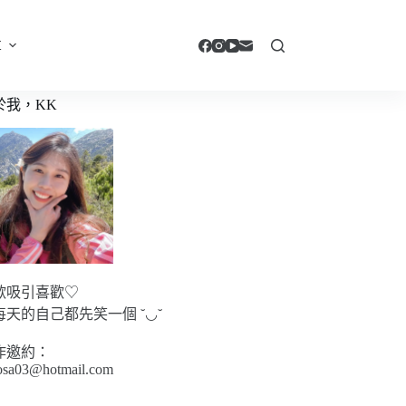
享
於我，KK
歡吸引喜歡♡
每天的自己都先笑一個 ˘◡˘
作邀約：
sa03@hotmail.com