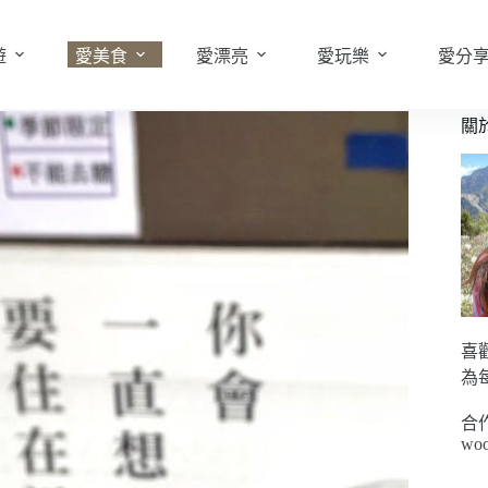
遊
愛美食
愛漂亮
愛玩樂
愛分
關
喜
為
合
woo