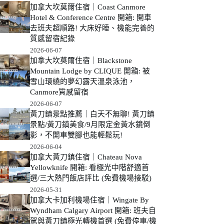
加拿大坎莫爾住宿｜Coast Canmore
Hotel & Conference Centre 開箱: 開車
去班夫超順路! 大床好睡、機能完善的
質感留宿紀錄
2026-06-07
加拿大坎莫爾住宿｜Blackstone
Mountain Lodge by CLIQUE 開箱: 被
雪山環繞的夢幻露天溫泉泳池，
Canmore質感留宿
2026-06-07
黃刀鎮景點推薦｜白天不無聊! 黃刀鎮
景點/黃刀鎮美食/9月限定金黃水鏡倒
影，不開車雙腳也能輕鬆玩!
2026-06-04
加拿大黃刀鎮住宿｜Chateau Nova
Yellowknife 開箱: 看極光中階舒適首
選/三大熱門飯店評比 (免費機場接駁)
2026-05-31
加拿大卡加利機場住宿｜Wingate By
Wyndham Calgary Airport 開箱: 班夫自
駕與黃刀鎮極光轉機首選 (免費停車/機