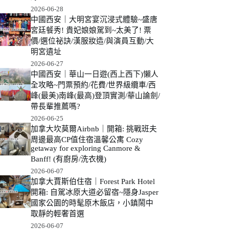
2026-06-28
中國西安｜大明宮宴沉浸式體驗~盛唐
宮廷餐秀! 貴妃娘娘駕到~太美了! 票
價/選位祕訣/漢服妝造/與演員互動/大
明宮遺址
2026-06-27
中國西安｜華山一日遊(西上西下)懶人
全攻略~門票預約/花費/世界級纜車/西
峰(最美)南峰(最高)登頂實測/華山論劍/
帶長輩推薦嗎?
2026-06-25
加拿大坎莫爾Airbnb｜開箱: 挑戰班夫
周邊最高CP值住宿溫馨公寓 Cozy
getaway for exploring Canmore &
Banff! (有廚房/洗衣機)
2026-06-07
加拿大賈斯伯住宿｜Forest Park Hotel
開箱: 自駕冰原大道必留宿~隱身Jasper
國家公園的時髦原木飯店，小鎮鬧中
取靜的輕奢首選
2026-06-07