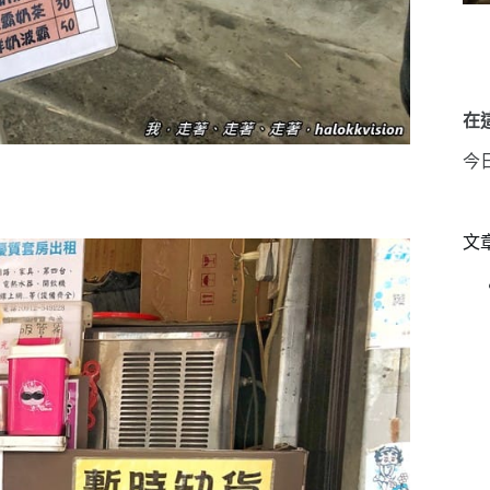
在這
今
文