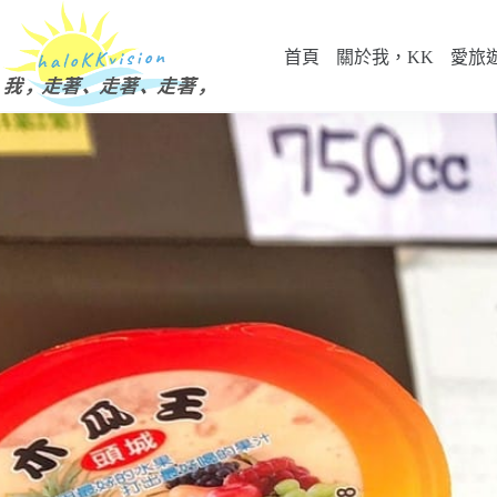
跳
至
首頁
關於我，KK
愛旅
主
要
內
容