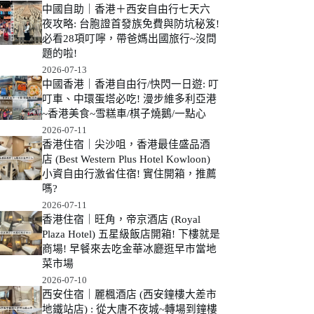
中國自助｜香港＋西安自由行七天六
夜攻略: 台胞證首發族免費與防坑秘笈!
必看28項叮嚀，帶爸媽出國旅行~沒問
題的啦!
2026-07-13
中國香港｜香港自由行/快閃一日遊: 叮
叮車、中環蛋塔必吃! 漫步維多利亞港
~香港美食~雪糕車/棋子燒鵝/一點心
2026-07-11
香港住宿｜尖沙咀，香港最佳盛品酒
店 (Best Western Plus Hotel Kowloon)
小資自由行激省住宿! 實住開箱，推薦
嗎?
2026-07-11
香港住宿｜旺角，帝京酒店 (Royal
Plaza Hotel) 五星級飯店開箱! 下樓就是
商場! 早餐來去吃金華冰廳逛早市當地
菜市場
2026-07-10
西安住宿｜麗楓酒店 (西安鐘樓大差市
地鐵站店) : 從大唐不夜城~轉場到鐘樓