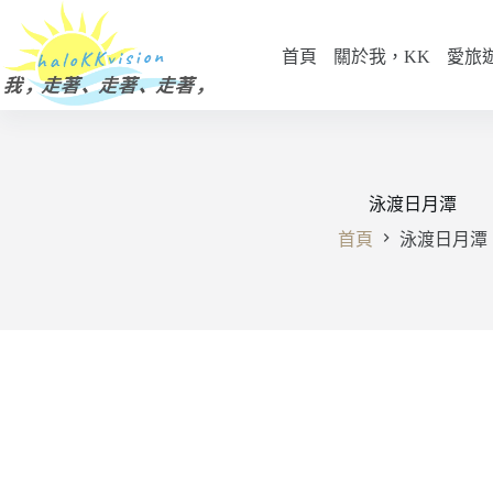
跳
至
首頁
關於我，KK
愛旅
主
要
內
容
泳渡日月潭
首頁
泳渡日月潭