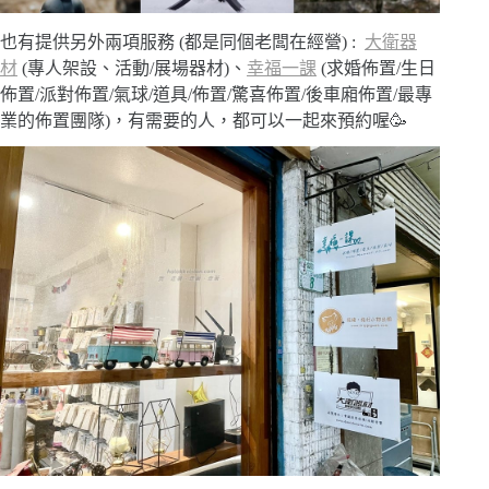
也有提供另外兩項服務 (都是同個老闆在經營) :
大衛器
材
(專人架設、活動/展場器材)、
幸福一課
(求婚佈置/生日
佈置/派對佈置/氣球/道具/佈置/驚喜佈置/後車廂佈置/最專
業的佈置團隊)，有需要的人，都可以一起來預約喔🥳