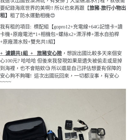
我這次出國去澳洲玩，有安排了大堡礁潛水行程，就很需
要紀錄海底世界的美啊!! 所以也來再跟【
旅豬-旅行小物出
租】
租了防水運動相機😍
我有租的項目: 標配組【gopro12+充電線+64G記憶卡+讀
卡機+原廠電池*1+相機包+螺絲x2+漂浮棒+潛水自拍桿
+原廠潛水殼+雙充共1組】
+ 濾鏡共1組 + 旅豬安心險
，想說出國比較多天來個安
心100元? 哈哈哈 但後來我發現如果是遺失被偷走或是掉
到海裡，也不會賠欸🧐 所以還是自己評估想要有保障的
安心夠不夠囉! 這次出國玩回來，一切都沒事，有安心
~~~~