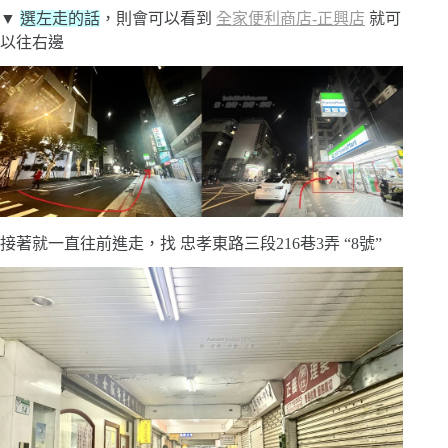
▼
選左走的話
，則會可以看到
全家便利商店-正興店
就可
以往右邊
接著就一直往前進走，找 忠孝東路三段216巷3弄 “8號”