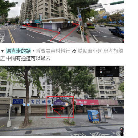
▼
選直走的話
，
香賓美容材料行
及
朕點麻小麵 忠孝旗艦
店
中間有通道可以過去