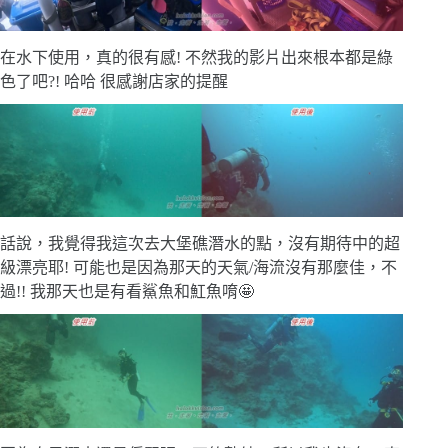
在水下使用，真的很有感! 不然我的影片出來根本都是綠
色了吧?! 哈哈 很感謝店家的提醒
話說，我覺得我這次去大堡礁潛水的點，沒有期待中的超
級漂亮耶! 可能也是因為那天的天氣/海流沒有那麼佳，不
過!! 我那天也是有看鯊魚和魟魚唷🤩