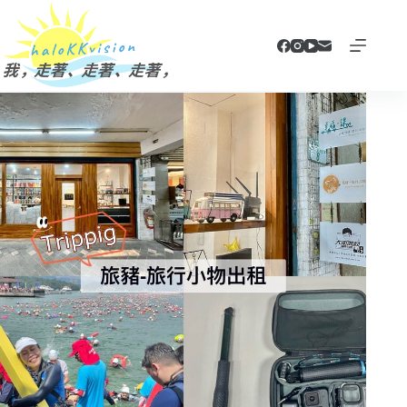
跳
至
主
要
內
容