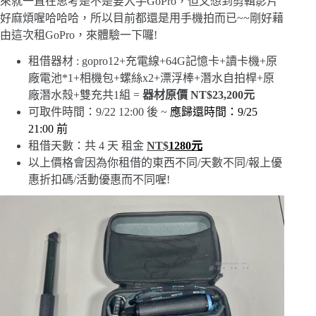
來就一直在思考是不是要入手GoPro，但又想到剪輯影片
好麻煩喔哈哈哈，所以目前都還是用手機拍而已~~剛好藉
由這次租GoPro，來體驗一下囉!
租借器材 : gopro12+充電線+64G記憶卡+讀卡機+原
廠電池*1+相機包+螺絲x2+漂浮棒+潛水自拍桿+原
廠潛水殼+雙充共1組 =
器材原價 NT$23,200元
可取件時間：9/22 12:00 後 ~
應歸還時間：9/25
21:00 前
租借天數：共 4 天 租金
NT$
1280元
以上價格會因為你租借的東西不同/天數不同/報上優
惠折扣碼/活動優惠而不同喔!