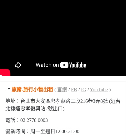
📍
旅豬-旅行小物出租
(
官網
/
FB
/
IG
/
YouTube
)
地址：台北市大安區忠孝東路三段216巷3弄8號 (近台
北捷運忠孝復興站2號出口)
電話：
02 2778 0003
營業時間：周一至週日12:00-21:00