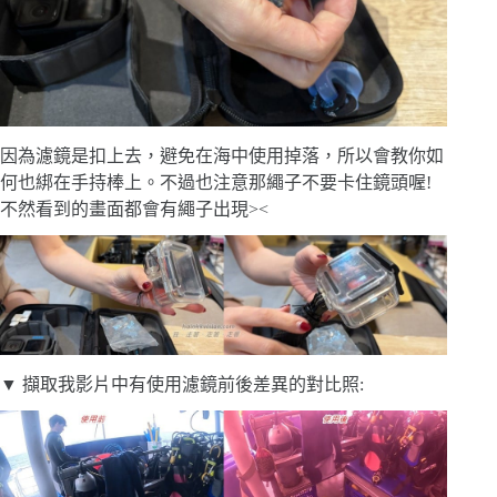
因為濾鏡是扣上去，避免在海中使用掉落，所以會教你如
何也綁在手持棒上。不過也注意那繩子不要卡住鏡頭喔!
不然看到的畫面都會有繩子出現><
▼ 擷取我影片中有使用濾鏡前後差異的對比照: