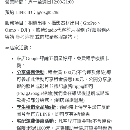
營業時間：周一至週日12:00-21:00
預約 LINE ID：@ozg8528u
服務項目：相機出租、攝影器材出租 ( GroPro、
Osmo、DJI ) 、旅豬Studio代客剪片服務 (詳細服務內
容請
參考這裡
或向旅豬客服諮詢。)
📣店家活動：
來店Google評論五顆星好評，免費租手機讀卡
機。
分享優惠活動
: 租金滿1000元(不含運及保險)即
可參加此活動可享租金優惠100元，公開分享旅
遊的照片或影片並標記旅豬trippig即可
(Fb,Ig,Google評論)我們會在確認後退刷或是匯
款折扣部分給您。(到店歸還退現)
學生租借全品項9折
: 預約時上傳學生證正反面
圖片至官方LINE，即可享有9折優惠
宅配運費優惠活動
: 凡宅配訂單金額(不含運費/
保險)超過1000元，運費補助半價,訂單金額超過