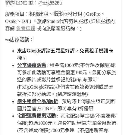
預約 LINE ID：@ozg8528u
服務項目：相機出租、攝影器材出租 ( GroPro、
Osmo、DJI ) 、旅豬Studio代客剪片服務 (詳細服務內
容請
參考這裡
或向旅豬客服諮詢。)
📣店家活動：
來店Google評論五顆星好評，免費租手機讀卡
機。
分享優惠活動
: 租金滿1000元(不含運及保險)即
可參加此活動可享租金優惠100元，公開分享旅
遊的照片或影片並標記旅豬trippig即可
(Fb,Ig,Google評論)我們會在確認後退刷或是匯
款折扣部分給您。(到店歸還退現)
學生租借全品項9折
: 預約時上傳學生證正反面
圖片至官方LINE，即可享有9折優惠
宅配運費優惠活動
: 凡宅配訂單金額(不含運費/
保險)超過1000元，運費補助半價,訂單金額超過
(不含運費/保險)2000元免運（不適用新春專