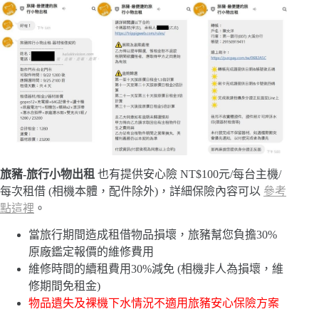
旅豬-旅行小物出租
也有提供安心險 NT$100元/每台主機/
每次租借 (相機本體，配件除外)，詳細保險內容可以
參考
點這裡
。
當旅行期間造成租借物品損壞，旅豬幫您負擔30%
原廠鑑定報價的維修費用
維修時間的續租費用30%減免 (相機非人為損壞，維
修期間免租金)
物品遺失及裸機下水情況不適用旅豬安心保險方案