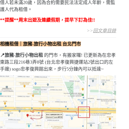
借人若未滿20歲，因為合約需要民法法定成人年齡，需監
護人代為租借。
**提醒**周末出遊及連續假期，提早下訂為佳!!
>>
回文章目錄
相機租借｜旅豬-旅行小物出租 台北門市
📍旅豬-旅行小物出租
的門市，有搬家囉! 已更新為在忠孝
東路三段216巷3弄8號 (台北忠孝復興捷運站2號出口的左
手邊) sogo忠孝復興館出來，步行5分鐘內可以抵達~