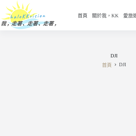
跳
至
首頁
關於我，KK
愛旅
主
要
內
容
DJI
DJI
首頁