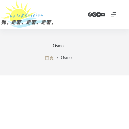
跳
至
主
要
內
容
Osmo
Osmo
首頁