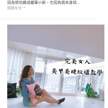
因為很怕霧成蠟筆小新，也因為我本身就…
美
閱讀全文
睫,
台
美
北
甲,
霧
熱
眉
蠟
｜
除
展
毛,
顏
教
美
學
學:
(新
千
客
絲
體
粉
驗
黛
價)
眉，
好
自
然
好
喜
歡!!