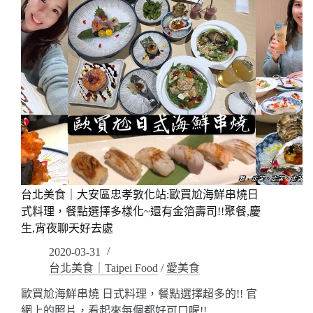
眉
湖
推
美
薦
睫
(讀
獨
者
特
優
YY
惠)
睫
毛，
自
然
濃
密
方
台北美食｜大安區忠孝敦化站:歐買尬海鮮串燒日
便
快
式料理，餐點選擇多樣化~還有金箔壽司!!聚餐,慶
速
生,宵夜聊天好去處
趕
2020-03-31
時
台北美食｜Taipei Food
/
愛美食
間
也
歐買尬海鮮串燒 日式料理，餐點選擇超多的!! 官
可
網上的照片，看起來每個都好可口喔!! …