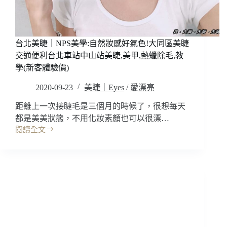
~
豐
富
的
台北美睫｜NPS美學:自然妝感好氣色!大同區美睫
經
交通便利台北車站中山站美睫,美甲,熱蠟除毛,教
驗，
學(新客體驗價)
給
客
2020-09-23
美睫｜Eyes
/
愛漂亮
人
最
距離上一次接睫毛是三個月的時候了，很想每天
滿
都是美美狀態，不用化妝素顏也可以很漂…
意
閱讀全文
台
的
北
美
美
睫
睫
體
｜
驗!
NPS
中
美
山
學:
區
自
美