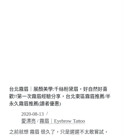
然
睫/
妝
松
感
江
好
南
氣
京
色!
美
大
睫
同
(新
區
客
美
體
睫
驗
交
價)
通
便
台北霧眉｜展顏美學:千絲粉黛眉，好自然好喜
利
台
歡!!第一次霧眉經驗分享，台北東區霧眉推薦/半
北
永久霧眉推薦(讀者優惠)
車
2020-08-13
站
愛漂亮
/
霧眉｜Eyebrow Tattoo
中
山
之前就想 霧眉 很久了，只是遲遲不太敢嘗試，
站