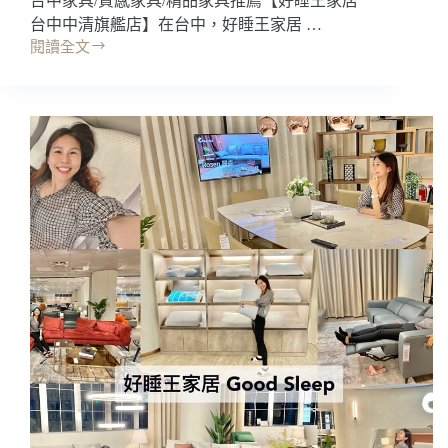
台中家具/質感家具/精品家具推薦【好睡王家居
台中中清旗艦店】在台中，好睡王家居 …
閱讀全文
家
具
｜
好
睡
王
家
居，
台
中
中
清
旗
艦
店
門
市
款
式