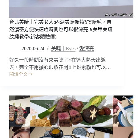
第
一
次
台北美睫｜完美女人:內湖美睫獨特YY睫毛，自
霧
然濃密方便快速趕時間也可以很漂亮!!(美甲美睫
眉
紋繡教學/新客體驗價)
經
驗
2020-06-24
美睫｜Eyes
/
愛漂亮
分
享，
好久一段時間沒有來美睫了~在這大熱天出遊
台
去，完全不用擔心眼妝花阿!!上班素顏也可以…
北
閱讀全文
東
台
區
北
霧
美
眉
睫
推
｜
薦/
完
半
美
永
女
久
人:
霧
內