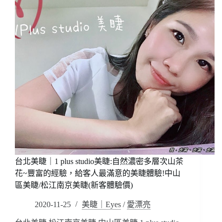
就
膚
是
問
要
題/
設
隱
計
形
出
修
最
復
適
保
合
濕
妳
金
的
箔
眼
亮
型!!
白
絲
面
絨
膜
貂
台北美睫｜1 plus studio美睫:自然濃密多層次山茶
毛，
花~豐富的經驗，給客人最滿意的美睫體驗!中山
仿
區美睫/松江南京美睫(新客體驗價)
真
睫
2020-11-25
美睫｜Eyes
/
愛漂亮
毛
的