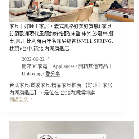
很
多!!
完
美
家具｜好睡王家居，義式風格好美好質感!!家具
居
訂製歐洲現代風簡約好搭配(床墊,床架,沙發椅,餐
家
桌,茶几,比利時百年名床尼絲普林NILL SPRING,
裝
修
枕頭)/台中,新北,內湖旗艦店
方
2022-06-22
案
開箱3C家電｜Appliances
/
開箱其他商品｜
輕
Unboxing
/
愛分享
裝
潢
台北家具/質感家具/精品家具推薦 【好睡王家居
~
義
內湖旗艦店】，是位在 台北內湖燦坤旗…
式
閱讀全文
家
歐
具
風
｜
好
好
美
睡
好
王
質