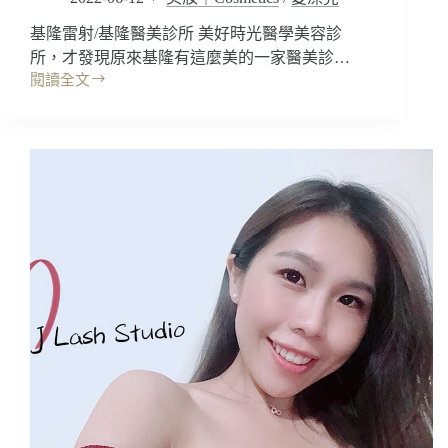
約
普
好
林
基隆雷射/基隆醫美診所 美好時光醫學美容診
搭
NILL
所，才發現原來基隆有這麼美的一家醫美診…
配
SPRING,
閱讀全文
(床
枕
基
墊,
頭)/
隆
床
全
醫
架,
台
美
沙
門
｜
發
市
美
椅,
好
餐
時
桌,
光
茶
醫
几,
學
比
美
利
容
時
診
百
所，
年
PICOWAY
名
全
床
像