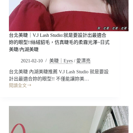
尼
超
絲
皮
普
秒
林
雷
NILL
射，
SPRING,
台北美睫｜V.J Lash Studio:就是要設計出最適合
打
枕
一
妳的眼型!!絲絨貂毛，仿真睫毛的柔霧光澤~日式
頭)/
次
美睫/內湖美睫
台
就
中,
2021-02-10
美睫｜Eyes
/
愛漂亮
有
新
感!!
北,
台北美睫 內湖美睫推薦 V.J Lash Studio 就是要設
自
內
計出最適合妳的眼型!! 不僅能讓妳美…
信
湖
閱讀全文
感
台
旗
增
北
艦
加，
美
店
改
睫
善
｜
多
V.J
種
Lash
Studio:
皮