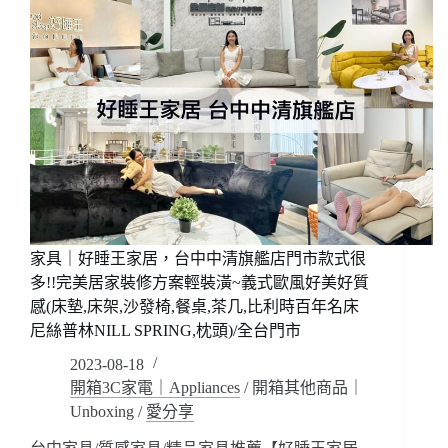
家具｜好睡王家居，台中中清旗艦店門市款式很
多!!完美居家裝修方案輕裝潢~義式歐風好美好質
感(床墊,床架,沙發椅,餐桌,茶几,比利時百年名床
尼絲普林NILL SPRING,枕頭)/全台門市
2023-08-18
開箱3C家電｜Appliances
/
開箱其他商品｜
Unboxing
/
愛分享