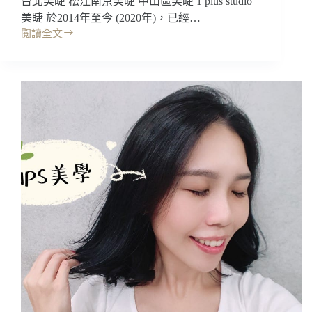
台北美睫 松江南京美睫 中山區美睫 1 plus studio
柔
美睫 於2014年至今 (2020年)，已經…
霧
閱讀全文
台
光
北
澤
美
~
睫
日
｜
式
1
美
plus
睫/
studio
內
美
湖
睫:
美
自
睫
然
濃
密
多
層
次
山
茶
花