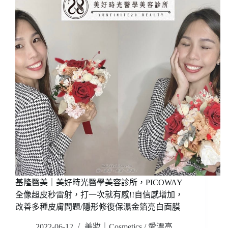
家
感
居，
(床
義
墊,
式
床
風
架,
格
沙
好
發
美
椅,
好
餐
質
桌,
感!!
茶
家
几,
具
比
訂
利
製
時
歐
百
洲
年
基隆醫美｜美好時光醫學美容診所，PICOWAY
現
名
全像超皮秒雷射，打一次就有感!!自信感增加，
代
床
改善多種皮膚問題/隱形修復保濕金箔亮白面膜
風
尼
簡
絲
2022-06-12
美妝｜Cosmetics
/
愛漂亮