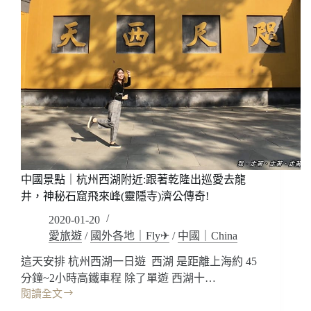
中國景點｜杭州西湖附近:跟著乾隆出巡愛去龍
井，神秘石窟飛來峰(靈隱寺)濟公傳奇!
2020-01-20
愛旅遊
/
國外各地｜Fly✈
/
中國｜China
這天安排 杭州西湖一日遊 西湖 是距離上海約 45
分鐘~2小時高鐵車程 除了單遊 西湖十…
閱讀全文
中