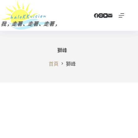
跳
至
主
要
內
容
獅峰
首頁
獅峰