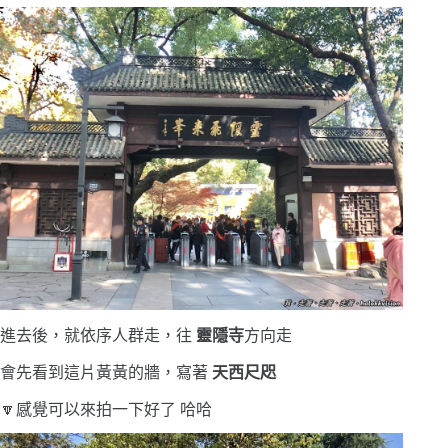
進去後，就依序人群走，往
靈隱寺
方向走
會先看到這片黃黃的牆，寫著
天西尺咫
🔽感覺可以來拍一下好了 哈哈