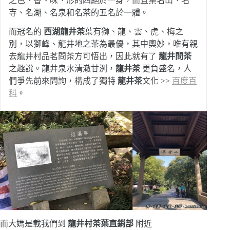
之色、香、味、形的四絕於一身，而且集名山、名
寺、名湖、名泉和名茶的五名於一體。
而冠名的
西湖龍井茶
葉有獅、龍、雲、虎、梅之
別，以獅峰、龍井地之茶為最優，其中奧妙，唯有親
去龍井村品茗問茶方可悟出，因此就有了
龍井問茶
之趣說。龍井泉水清澈甘洌，
龍井茶
更負盛名，人
們爭先前來問詢，構成了獨特
龍井茶
文化 >>
百度百
科
。
而大媽是載我們到
龍井村茶葉直銷部
附近