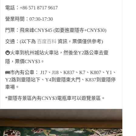
電話：+86 571 8717 9617
營業時間：07:30-17:30
門票：飛來峰CNY$45 (如要進靈隱寺+CNY$30)
交通：(以下為
百度百科
資訊，票價僅供參考)
🚇火車到杭州城站火車站，然後坐Y2路公車去靈
隱，票價CNY$3。
🚌市內有公車： J17、J18、K837、K7、K807、Y1、
Y2路到靈隱站下、Y4到靈隱東大門、K837到靈隱停
車場。
*靈隱寺景區內有CNY$3電瓶車可以遊覽景區。