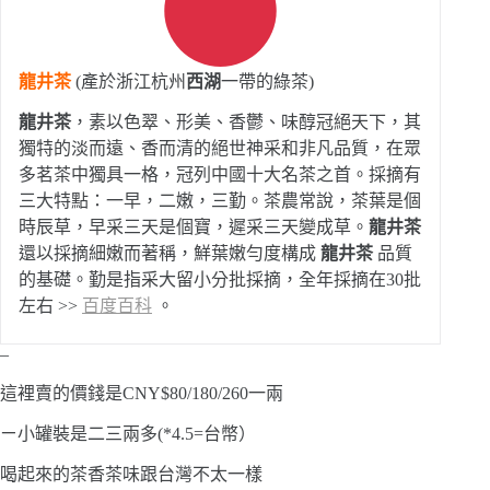
龍井茶
(產於浙江杭州
西湖
一帶的綠茶)
龍井茶
，素以色翠、形美、香鬱、味醇冠絕天下，其
獨特的淡而遠、香而清的絕世神采和非凡品質，在眾
多茗茶中獨具一格，冠列中國十大名茶之首。採摘有
三大特點：一早，二嫩，三勤。茶農常說，茶葉是個
時辰草，早采三天是個寶，遲采三天變成草。
龍井茶
還以採摘細嫩而著稱，鮮葉嫩勻度構成
龍井茶
品質
的基礎。勤是指采大留小分批採摘，全年採摘在30批
左右 >>
百度百科
。
–
這裡賣的價錢是CNY$80/180/260一兩
ㄧ小罐裝是二三兩多(*4.5=台幣）
喝起來的茶香茶味跟台灣不太一樣