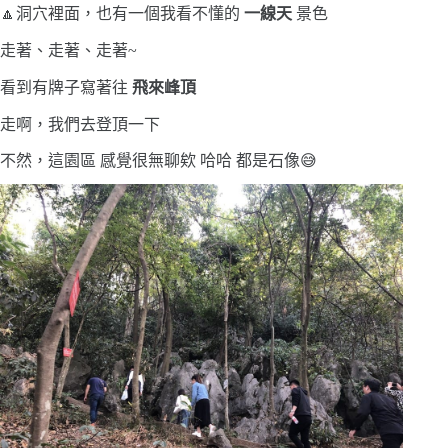
🔼洞穴裡面，也有一個我看不懂的
一線天
景色
走著、走著、走著~
看到有牌子寫著往
飛來峰頂
走啊，我們去登頂一下
不然，這園區 感覺很無聊欸 哈哈 都是石像😅