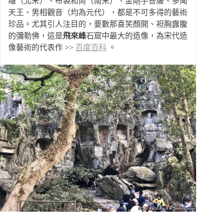
雕（北宋）、布袋和尚（南宋）、金剛手菩薩、多聞
天王、男相觀音（均為元代），都是不可多得的藝術
珍品。尤其引人注目的，要數那喜笑顏開、袒胸露腹
的彌勒佛，這是
飛來峰
石窟中最大的造像，為宋代造
像藝術的代表作 >>
百度百科
。