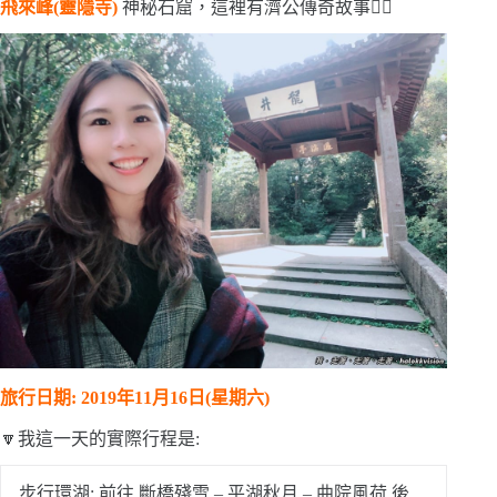
飛來峰(靈隱寺)
神秘石窟，這裡有濟公傳奇故事🧘‍♂
旅行日期: 2019年11月16日(星期六)
🔽我這一天的實際行程是:
步行環湖: 前往 斷橋殘雪 – 平湖秋月 – 曲院風荷 後