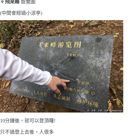
🔽
飛來峰
遊覽圖
(中間會經過小涼亭)
10分鐘後，就可以登頂囉!
只不過登上去後，人很多