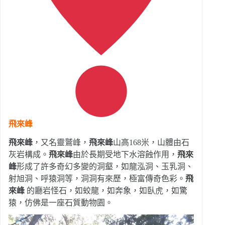
飛來峰
飛來峰
，又名靈鷲峰，
飛來峰
山高168米，山體由石
灰岩構成。
飛來峰
由於長期受地下水溶蝕作用，
飛來
峰
形成了許多奇幻多變的洞壑，如龍泓洞、玉乳洞、
射旭洞、呼猿洞等，洞洞有來歷，極富傳奇色彩。
飛
來峰
的廳岩怪石，如蛟龍，如奔象，如臥虎，如驚
猿，仿佛是一座石質動物園。