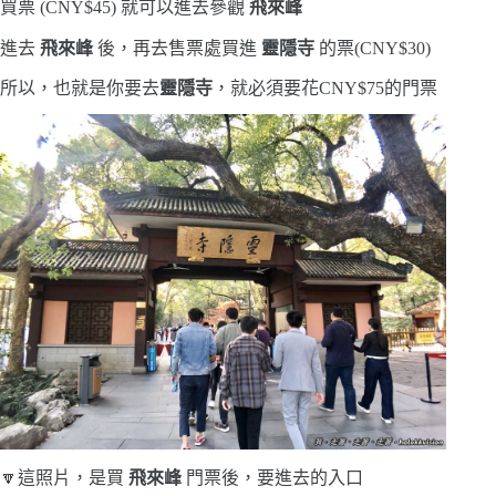
買票 (CNY$45) 就可以進去參觀
飛來峰
進去
飛來峰
後，再去售票處買進
靈隱寺
的票(CNY$30)
所以，也就是你要去
靈隱寺
，就必須要花CNY$75的門票
🔽這照片，是買
飛來峰
門票後，要進去的入口