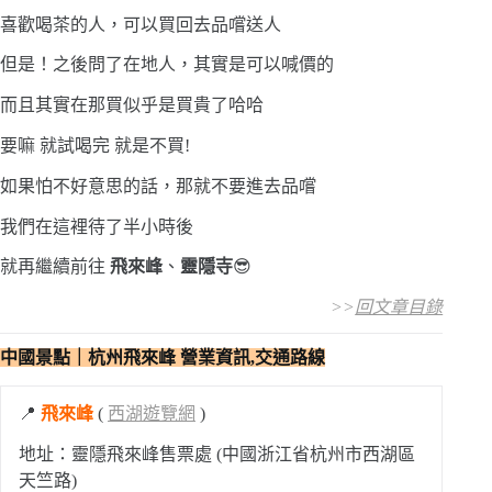
喜歡喝茶的人，可以買回去品嚐送人
但是！之後問了在地人，其實是可以喊價的
而且其實在那買似乎是買貴了哈哈
要嘛 就試喝完 就是不買!
如果怕不好意思的話，那就不要進去品嚐
我們在這裡待了半小時後
就再繼續前往
飛來峰
、
靈隱寺
😎
>>
回文章目錄
中國景點｜杭州飛來峰
營業資訊,交通路線
📍
飛來峰
(
西湖遊覽網
)
地址：靈隱飛來峰售票處 (中國浙江省杭州市西湖區
天竺路)