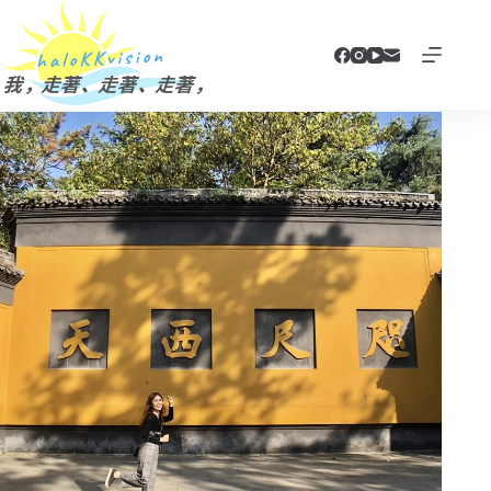
跳
至
主
要
內
容