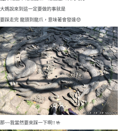
大媽說來到這一定要做的事就是
要踩走完 龍頭到龍爪，意味著會發達🤑
那~~我當然要來踩一下啊!! 🤟