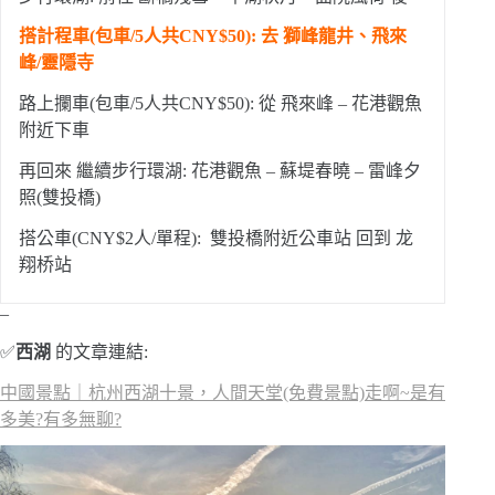
搭計程車(包車/5人共CNY$50): 去 獅峰龍井、飛來
峰/靈隱寺
路上攔車(包車/5人共CNY$50): 從 飛來峰 – 花港觀魚
附近下車
再回來 繼續步行環湖: 花港觀魚 – 蘇堤春曉 – 雷峰夕
照(雙投橋)
搭公車(CNY$2人/單程): 雙投橋附近公車站 回到 龙
翔桥站
–
✅
西湖
的文章連結:
中國景點｜杭州西湖十景，人間天堂(免費景點)走啊~是有
多美?有多無聊?