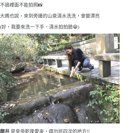
不過裡面不能拍照📸
大媽也說，來到旁邊的山泉清水洗洗，會變漂亮
(好，我要來洗一下手、清水拍拍臉😁)
龍井
是皇帝乾隆愛來，還出巡四次的地方!!