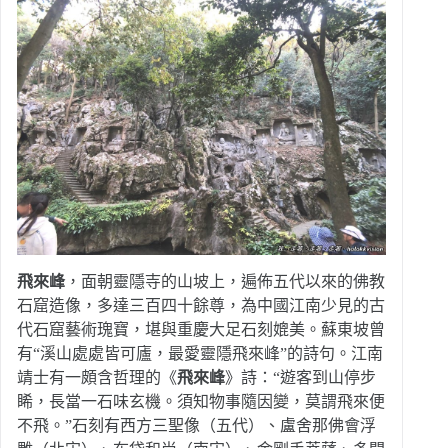
飛來峰
，面朝靈隱寺的山坡上，遍佈五代以來的佛教
石窟造像，多達三百四十餘尊，為中國江南少見的古
代石窟藝術瑰寶，堪與重慶大足石刻媲美。蘇東坡曾
有“溪山處處皆可廬，最愛靈隱飛來峰”的詩句。江南
靖士有一頗含哲理的《
飛來峰
》詩：“遊客到山停步
睎，長當一石味玄機。須知物事隨因變，莫謂飛來便
不飛。”石刻有西方三聖像（五代）、盧舍那佛會浮