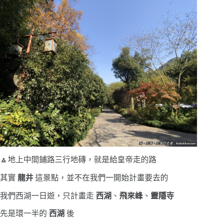
🔼地上中間鋪路三行地磚，就是給皇帝走的路
其實
龍井
這景點，並不在我們一開始計畫要去的
我們西湖一日遊，只計畫走
西湖
、
飛來峰
、
靈隱寺
先是環一半的
西湖
後