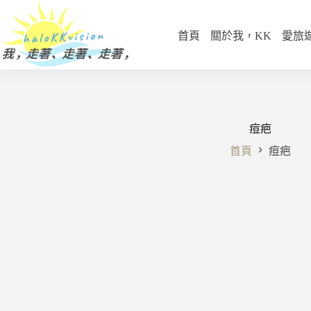
跳
至
首頁
關於我，KK
愛旅
主
要
內
容
痘疤
首頁
痘疤