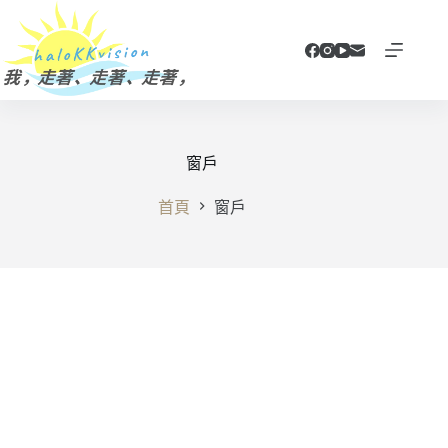
跳
至
主
要
內
容
窗戶
首頁
窗戶