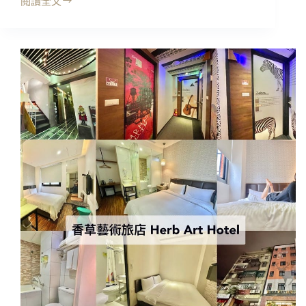
基
閱讀全文
基
隆
隆
特
住
色
宿
住
｜
宿/
集
基
好
隆
旅
廟
店
口
KEEBE
住
HOTEL，
宿
舒
適
乾
淨
喜
歡!!
時
尚
簡
約