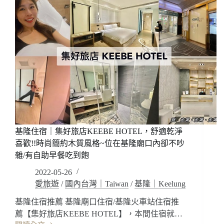
車
清
站
新
住
質
宿/
感
中
文
壢
青
住
工
宿/
業
中
風
壢
格
飯
~
店
老
屋
基隆住宿｜集好旅店KEEBE HOTEL，舒適乾淨
重
喜歡!!時尚簡約木質風格~位在基隆廟口內卻不吵
建，
雜/有自助早餐吃到飽
讓
2022-05-26
人
放
愛旅遊
/
國內台灣｜Taiwan
/
基隆｜Keelung
鬆
基隆住宿推薦 基隆廟口住宿/基隆火車站住宿推
喜
薦【集好旅店KEEBE HOTEL】，本間住宿就…
歡!!