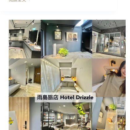
桃
園
住
宿
｜
中
壢
米
淇
旅
店
Michi
Hotel，
清
新
明
亮
放
鬆
~
房
間