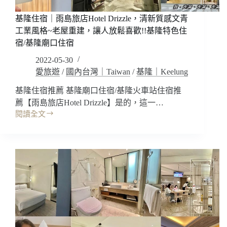
舒
適
基隆住宿｜雨島旅店Hotel Drizzle，清新質感文青
好
工業風格~老屋重建，讓人放鬆喜歡!!基隆特色住
躺
宿/基隆廟口住宿
好
2022-05-30
睡!
自
愛旅遊
/
國內台灣｜Taiwan
/
基隆｜Keelung
助
基隆住宿推薦 基隆廟口住宿/基隆火車站住宿推
早
薦【雨島旅店Hotel Drizzle】是的，這一…
餐
吃
閱讀全文
基
到
隆
飽!
住
交
宿
通
｜
很
雨
方
島
便!
旅
中
店
壢
Hotel
火
Drizzle，