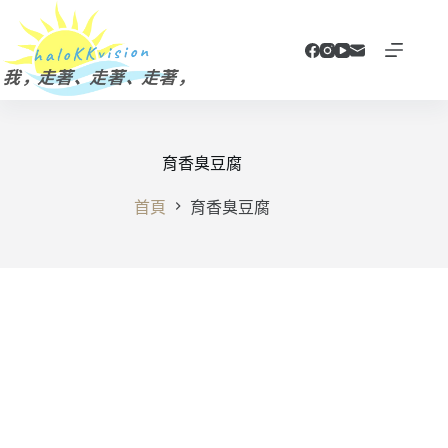
跳
至
主
要
內
容
育香臭豆腐
首頁
育香臭豆腐