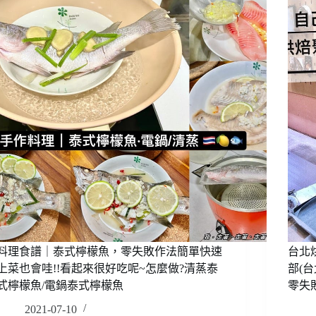
排，
海
也
鮮
太
燉
簡
飯，
單
看
了
起
吧!
來
不
有
加
點
油
厲
不
害
加
的
水
料
10
理
分
可
鐘
以
內
學
料理食譜｜泰式檸檬魚，零失敗作法簡單快速
台北
就
一
上菜也會哇!!看起來很好吃呢~怎麼做?清蒸泰
部(
上
下，
式檸檬魚/電鍋泰式檸檬魚
零失
桌
零
~
2021-07-10
失