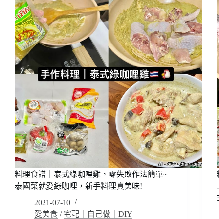
藝
雀
Artit_
藝
術
甜
點
教
室，
蘋
果
玫
瑰
生
乳
酪
蛋
糕
料理食譜｜泰式綠咖哩雞，零失敗作法簡單~
~
泰國菜就愛綠咖哩，新手料理真美味!
也
太
2021-07-10
美
愛美食
/
宅配｜自己做｜DIY