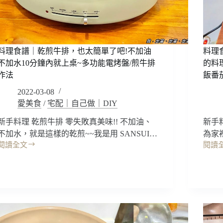
料理食譜｜乾煎牛排，也太簡單了吧!不加油
料理
不加水10分鐘內就上桌~多功能電烤盤/煎牛排
的料
作法
飯番
2022-03-08
愛美食
/
宅配｜自己做｜DIY
新手料理 乾煎牛排 零失敗真美味!! 不加油、
新手
不加水，就是這樣的乾煎~~我是用 SANSUI…
為家
閱讀全文
閱讀
料
料
理
理
食
食
譜
譜
｜
｜
乾
西
煎
班
牛
牙