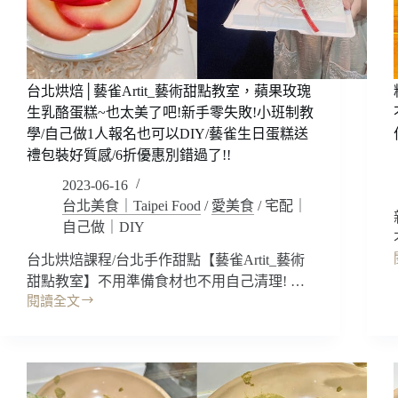
台北烘焙│藝雀Artit_藝術甜點教室，蘋果玫瑰
生乳酪蛋糕~也太美了吧!新手零失敗!小班制教
學/自己做1人報名也可以DIY/藝雀生日蛋糕送
禮包裝好質感/6折優惠別錯過了!!
2023-06-16
台北美食｜Taipei Food
/
愛美食
/
宅配｜
自己做｜DIY
台北烘焙課程/台北手作甜點【藝雀Artit_藝術
甜點教室】不用準備食材也不用自己清理! …
閱讀全文
台
北
烘
焙
│