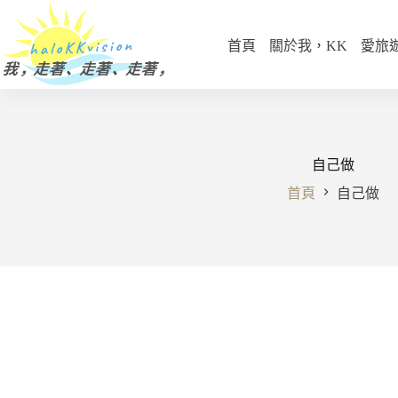
跳
至
首頁
關於我，KK
愛旅
主
要
內
容
自己做
首頁
自己做