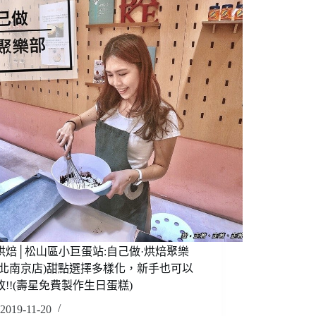
烘焙│松山區小巨蛋站:自己做·烘焙聚樂
台北南京店)甜點選擇多樣化，新手也可以
敗!!(壽星免費製作生日蛋糕)
2019-11-20