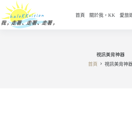
跳
至
首頁
關於我，KK
愛旅
主
要
內
容
視訊美背神器
首頁
視訊美背神