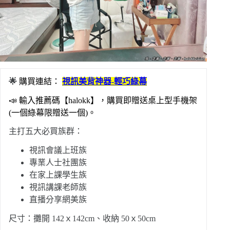
🌟
購買連結：
視訊美背神器-輕巧綠幕
📣 輸入推薦碼【halokk】，購買即贈送桌上型手機架
(一個綠幕限贈送一個)。
主打五大必買族群：
視訊會議上班族
專業人士社團族
在家上課學生族
視訊講課老師族
直播分享網美族
尺寸：攤開 142ｘ142cm、收納 50ｘ50cm