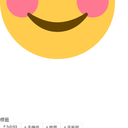
標籤
#
halokk
#
手機座
#
修圖
#
平板架