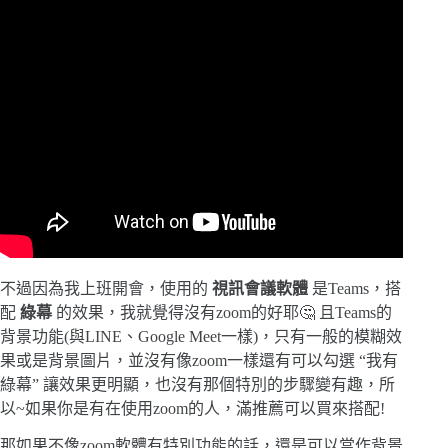
不過因為我上班開會，使用的
視訊會議軟體
是Teams，搭
配
綠幕
的效果，我就覺得沒有zoom的好耶🤔 且Teams的
背景功能(與LINE、Google Meet一樣)，只有一般的模糊效
果或是背景圖片，並沒有像zoom一樣還有可以勾選 “我有
綠幕” 讓效果更明顯，也沒有那個特別的步驟變有趣，所
以~如果你是有在使用zoom的人，滿推薦可以買來搭配!
那如果不像zoom軟體有特別功能的話，還是可以當作背景