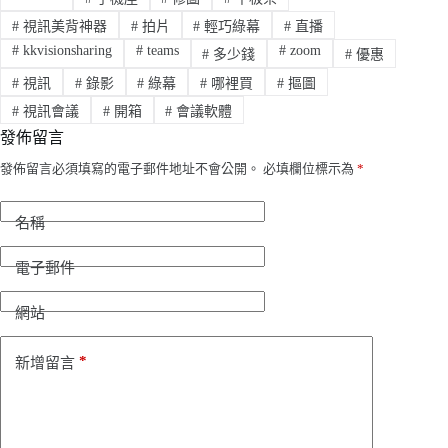
#
視訊美背神器
#
拍片
#
輕巧綠幕
#
直播
#
kkvisionsharing
#
teams
#
zoom
#
多少錢
#
優惠
#
視訊
#
錄影
#
綠幕
#
哪裡買
#
摳圖
#
視訊會議
#
開箱
#
會議軟體
發佈留言
發佈留言必須填寫的電子郵件地址不會公開。
必填欄位標示為
*
名稱
電子郵件
網站
*
新增留言