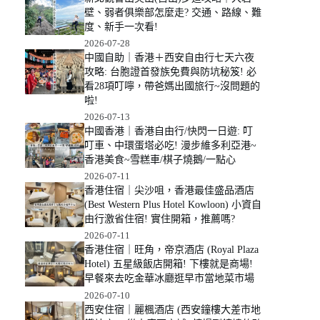
壁、弱者俱樂部怎麼走? 交通、路線、難
度、新手一次看!
2026-07-28
中國自助｜香港＋西安自由行七天六夜
攻略: 台胞證首發族免費與防坑秘笈! 必
看28項叮嚀，帶爸媽出國旅行~沒問題的
啦!
2026-07-13
中國香港｜香港自由行/快閃一日遊: 叮
叮車、中環蛋塔必吃! 漫步維多利亞港~
香港美食~雪糕車/棋子燒鵝/一點心
2026-07-11
香港住宿｜尖沙咀，香港最佳盛品酒店
(Best Western Plus Hotel Kowloon) 小資自
由行激省住宿! 實住開箱，推薦嗎?
2026-07-11
香港住宿｜旺角，帝京酒店 (Royal Plaza
Hotel) 五星級飯店開箱! 下樓就是商場!
早餐來去吃金華冰廳逛早市當地菜市場
2026-07-10
西安住宿｜麗楓酒店 (西安鐘樓大差市地