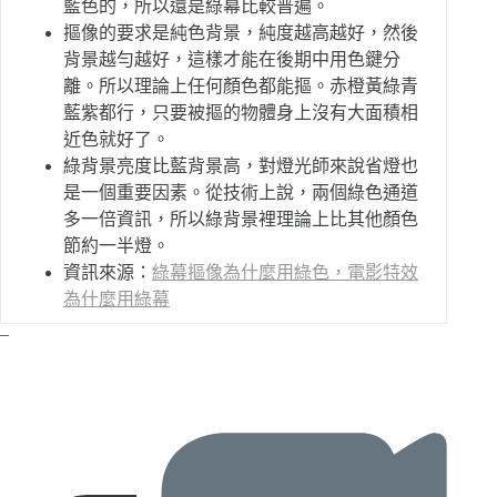
藍色的，所以還是綠幕比較普遍。
摳像的要求是純色背景，純度越高越好，然後
背景越勻越好，這樣才能在後期中用色鍵分
離。所以理論上任何顏色都能摳。赤橙黃綠青
藍紫都行，只要被摳的物體身上沒有大面積相
近色就好了。
綠背景亮度比藍背景高，對燈光師來說省燈也
是一個重要因素。從技術上說，兩個綠色通道
多一倍資訊，所以綠背景裡理論上比其他顏色
節約一半燈。
資訊來源：
綠幕摳像為什麼用綠色，電影特效
為什麼用綠幕
–