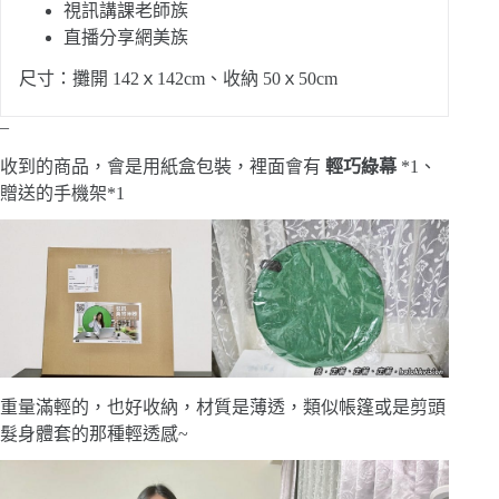
視訊講課老師族
直播分享網美族
尺寸：攤開 142ｘ142cm、收納 50ｘ50cm
–
收到的商品，會是用紙盒包裝，裡面會有
輕巧綠幕
*1、
贈送的手機架*1
重量滿輕的，也好收納，材質是薄透，類似帳篷或是剪頭
髮身體套的那種輕透感~