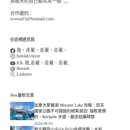
為每天的自己都先笑一個 ˘◡˘
合作邀約：
woosa03@hotmail.com
在這裡遇見我
我，走著、走著、走著，
halokkvision
KK 我,走著、走著、走著,
threads
Linktree
New最新文章
加拿大夢蓮湖 Moraine Lake 攻略｜班夫
國家公園不可錯過的絕美湖泊! 接駁車預
約、Rockpile 步道、最佳拍攝時間
2026-08-03
新北觀音山尖山(占山)步道攻略｜大岩