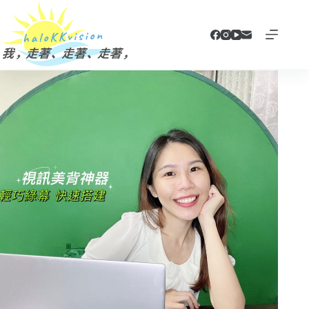
跳
至
主
要
內
容