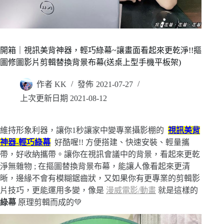
開箱｜視訊美背神器，輕巧綠幕~讓畫面看起來更乾淨!!摳
圖修圖影片剪輯替換背景布幕(送桌上型手機平板架)
作者
KK
發佈
2021-07-27
上次更新日期
2021-08-12
維持形象利器，讓你1秒讓家中變專業攝影棚的
視訊美背
神器-輕巧綠幕
好酷喔!! 方便搭建、快速安裝、輕量攜
帶，好收納攜帶。讓你在視訊會議中的背景，看起來更乾
淨無雜物 ; 在摳圖替換背景布幕，能讓人像看起來更清
晰，邊緣不會有模糊鋸齒狀，又如果你有更專業的剪輯影
片技巧，更能運用多變，像是
漫威電影/動畫
就是這樣的
綠幕
原理剪輯而成的💚