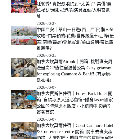
廷餐秀! 貴妃娘娘駕到~太美了! 票價/選
位祕訣/漢服妝造/與演員互動/大明宮遺
址
2026-06-27
中國西安｜華山一日遊(西上西下)懶人全
攻略~門票預約/花費/世界級纜車/西峰(最
美)南峰(最高)登頂實測/華山論劍/帶長輩
推薦嗎?
2026-06-25
加拿大坎莫爾Airbnb｜開箱: 挑戰班夫周
邊最高CP值住宿溫馨公寓 Cozy getaway
for exploring Canmore & Banff! (有廚房/
洗衣機)
2026-06-07
加拿大賈斯伯住宿｜Forest Park Hotel 開
箱: 自駕冰原大道必留宿~隱身Jasper國家
公園的時髦原木飯店，小鎮鬧中取靜的
輕奢首選
2026-06-07
加拿大坎莫爾住宿｜Coast Canmore Hotel
& Conference Centre 開箱: 開車去班夫超
順路! 大床好睡、機能完善的質感留宿紀