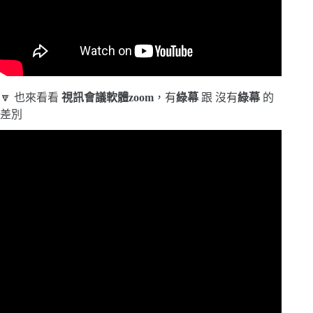
🔽 也來看看
視訊會議軟體zoom
，有
綠幕
跟 沒有
綠幕
的
差別