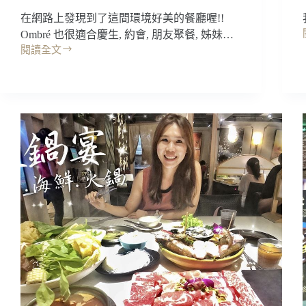
預
在網路上發現到了這間環境好美的餐廳喔!!
約
Ombré 也很適合慶生, 約會, 朋友聚餐, 姊妹…
訂
閱讀全文
位
台
北
美
食
｜
大
安
區
科
技
大
樓,
·
大
安
站:Ombr’e
餐
酒
館，