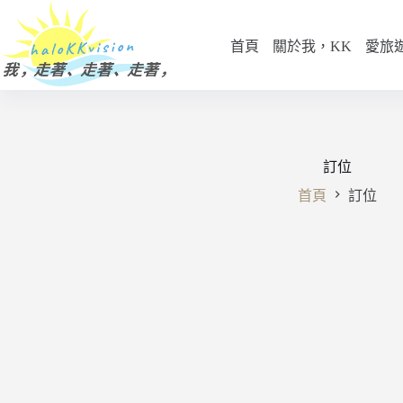
跳
至
首頁
關於我，KK
愛旅
主
要
內
容
訂位
首頁
訂位