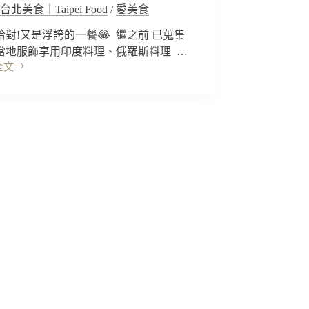
台北美食｜Taipei Food
/
愛美食
哈對!又是浮誇的一餐😂 繼之前 已蒐集
當地服飾享用印度料理、俄羅斯料理 …
全文