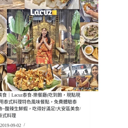
99/899
美食｜Lacuz泰食-樂餐廳(吃到飽，現點現
享用泰式料理特色風味餐點，免費體驗泰
飾~酸辣生鮮蝦，吃得好滿足!大安區美食/
泰式料理
2019-09-02