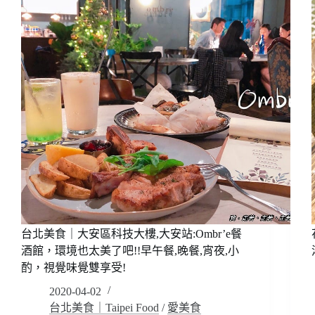
柳:
望
海
亭
活
海
鮮
餐
廳，
大
眾
點
評
熱
搜!!
桌
台北美食｜大安區科技大樓,大安站:Ombr’e餐
菜,
酒館，環境也太美了吧!!早午餐,晚餐,宵夜,小
熱
酌，視覺味覺雙享受!
炒,
2020-04-02
團
台北美食｜Taipei Food
/
愛美食
客