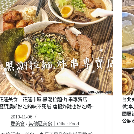
肉
鐵
殿
板
(東
燒：
區
享
總
受
店):
也
燒
想
烤
瘦!
吃
聚
到
餐
飽
品
499/6
酒
頂
約
級
會
和
包
牛,
場
花蓮美食｜花蓮市區:黑潮拉麵·炸串專賣店，
台北
牛
餐
舌,
湯頭濃郁好吃夠味不死鹹!唐揚炸雞也好吃啊~
做)
廳，
松
國服
2019-11-06
台
阪
公館
愛美食
/
其他區美食｜Other Food
北
豬,
鐵
龍