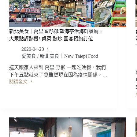
新北美食｜萬里區野柳:望海亭活海鮮餐廳，
大眾點評熱搜!!桌菜,熱炒,團客預約訂位
2020-04-23
愛美食
/
新北美食｜New Taiepi Food
這天跟家人來到 萬里 野柳 一起吃晚餐，我們
下午五點就來了😅雖然現在因為疫情關係，…
閱讀全文
新
北
美
食
｜
萬
里
區
野