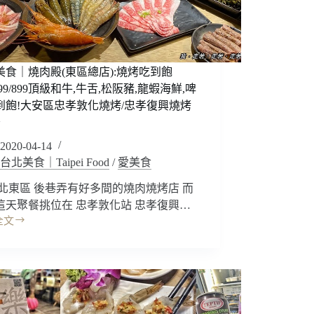
美食｜燒肉殿(東區總店):燒烤吃到飽
/699/899頂級和牛,牛舌,松阪豬,龍蝦海鮮,啤
到飽!大安區忠孝敦化燒烤/忠孝復興燒烤
~
2020-04-14
台北美食｜Taipei Food
/
愛美食
台北東區 後巷弄有好多間的燒肉燒烤店 而
這天聚餐挑位在 忠孝敦化站 忠孝復興…
全文