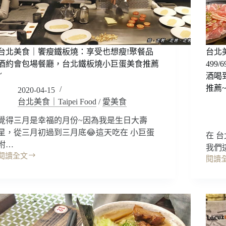
台北美食｜饗瘦鐵板燒：享受也想瘦!聚餐品
台北
酒約會包場餐廳，台北鐵板燒小巨蛋美食推薦
499
~
酒喝
推薦
2020-04-15
台北美食｜Taipei Food
/
愛美食
覺得三月是幸福的月份~因為我是生日大壽
星，從三月初過到三月底😂這天吃在 小巨蛋
在 
附…
我們
閱讀全文
閱讀
台
台
北
北
美
美
食
食
｜
｜
饗
燒
瘦