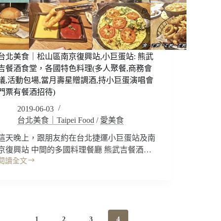
湯
燒
做)
頭
烤
享
濃
推
用
郁
薦
泰
~
好
式
吃
台北美食｜松山區南京復興站,小巨蛋站: 熊武
料
夠
理
吉餐酒食堂，各國特色料理(多人聚餐,商務會
味
特
議,活動包場,當月壽星贈調酒,持小巨蛋演唱會
不
色
門票有餐酒招待)
死
風
鹹!
2019-06-03
味
唐
餐
台北美食｜Taipei Food
/
愛美食
揚
點，
炸
這天晚上，跟朋友約在台北捷運小巨蛋站及南
免
雞
京復興站 中間的多國料理餐廳 熊武吉餐酒…
費
也
體
閱讀全文
台
好
驗
北
吃
泰
美
啊
國
食
~
服
｜
飾
松
1
2
3
4
~