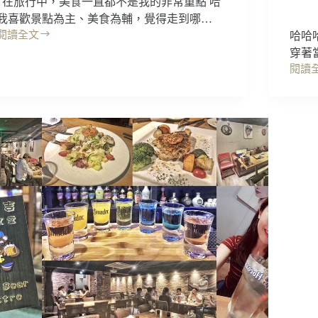
在旅行中，美食一直都不是我的非常重點 哈
板
蝦
我喜歡景點為主、美食為輔，覺得走到哪…
燒
海
閱讀全文
哈哈
小
鮮,
花
巨
穿著
啤
蓮
蛋
酒
閱讀
美
台
美
喝
食
北
食
到
｜
美
推
飽!
花
食
薦
大
蓮
｜
~
安
市
Lacuz
區
區:
泰
忠
黑
食-
孝
潮
樂
敦
拉
餐
化
麵
廳
燒
(吃
炸
烤/
到
串
忠
飽，
專
孝
現
賣
復
點
店，
興
現