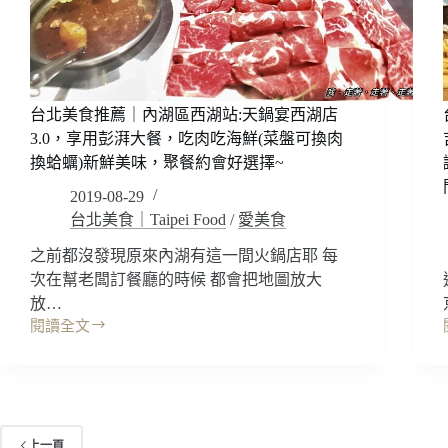
環
境
也
太
美
台北美食推薦｜內湖區西湖站:天鍋宴西湖店
了
吧!!
3.0，享用彭湃大餐，吃肉吃海鮮(菜盤可換肉
早
換蛤蠣)新鮮美味，聚餐約會好選擇~
午
2019-08-29
餐,
台北美食｜Taipei Food
/
愛美食
晚
餐,
之前都沒發現原來內湖有這一間火鍋店耶 每
宵
次在幫老闆訂餐廳的時候 都會把地圖放大
夜,
放…
小
閱讀全文
酌，
台
視
北
覺
美
味
食
覺
推
雙
薦
上一頁