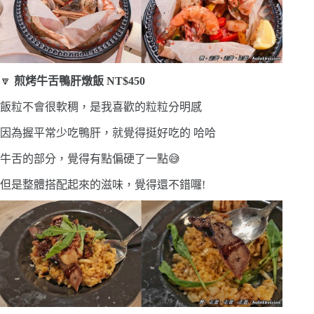
🔽
煎烤牛舌鴨肝燉飯 NT$450
飯粒不會很軟稠，是我喜歡的粒粒分明感
因為握平常少吃鴨肝，就覺得挺好吃的 哈哈
牛舌的部分，覺得有點偏硬了一點😅
但是整體搭配起來的滋味，覺得還不錯囉!