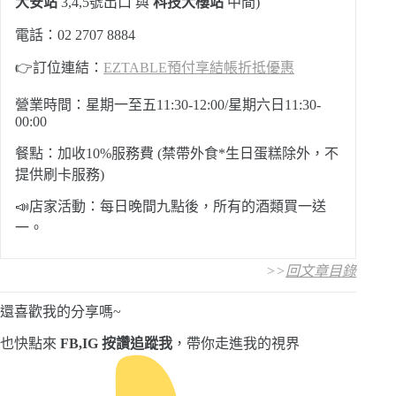
大安站
3,4,5號出口 與
科技大樓站
中間)
電話：02 2707 8884
👉訂位連結：
EZTABLE預付享結帳折抵優惠
營業時間：星期一至五11:30-12:00/星期六日11:30-
00:00
餐點：加收10%服務費 (禁帶外食*生日蛋糕除外，不
提供刷卡服務)
📣店家活動：每日晚間九點後，所有的酒類買一送
一。
>>
回文章目錄
還喜歡我的分享嗎~
也快點來
FB,IG 按讚追蹤我
，帶你走進我的視界