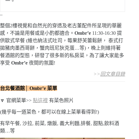
一。
–
整個2樓視覺和自然光的穿透及老古董配件所呈現的華麗
感，不論是用餐或是小酌都適合。
Ombr’e
11:30-16:30 提
供歐式早餐 (維也納法式吐司，莓果舒芙蕾鬆餅， 泰式打
拋豬肉墨西哥餅，蟹肉班尼狄克蛋…等)，晚上則維持著
餐酒館的型態，研發了很多新的私房菜，為了讓大家能多
享受
Ombr’e
夜間的氛圍!
>>
回文章目錄
台北餐酒館│ Ombr’e
菜單
🔽 官網菜單>>
點這裡
有菜色照片
(幾乎每一道菜色，都可以在線上菜單看得到!)
有早午餐, 沙拉, 前菜, 燉飯, 義大利麵,排餐, 甜點,飲料酒
類…等