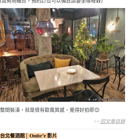
(我有問櫃台，預約訂位可以備註說要坐哪裡☎)
整間裝潢，就是很有歐風質感，覺得好拍耶😊
>>
回文章目錄
台北餐酒館│ Ombr’e 影片