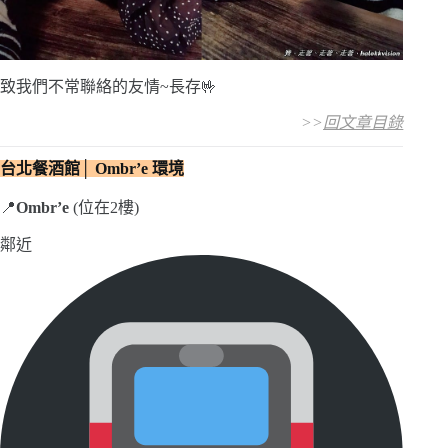
致我們不常聯絡的友情~長存🤟
>>
回文章目錄
台北餐酒館│ Ombr’e
環境
📍
Ombr’e
(位在2樓)
鄰近