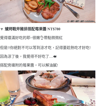
🔽
爐烤戰斧豬排搭配莓果醬 NT$780
覺得還滿好吃的耶~很嫩👌帶點微微紅
但是!!你絕對不可以等到涼才吃，記得要趁熱吃才好吃!
因為涼了後，我覺得不好吃了…🐖
搭配旁邊附的莓果醬，可以解油膩!