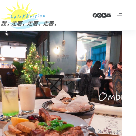
跳
至
主
要
內
容