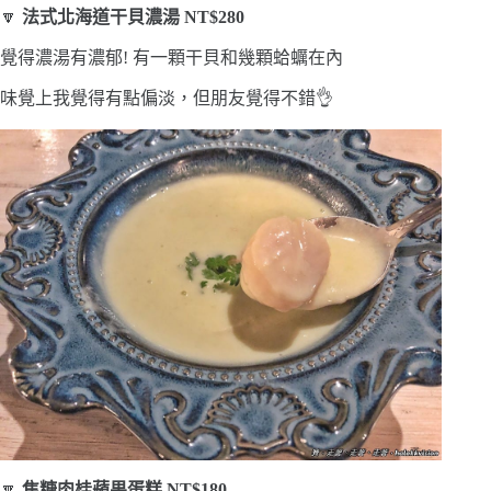
🔽
法式北海道干貝濃湯 NT$280
覺得濃湯有濃郁! 有一顆干貝和幾顆蛤蠣在內
味覺上我覺得有點偏淡，但朋友覺得不錯👌
🔽
焦糖肉桂蘋果蛋糕 NT$180