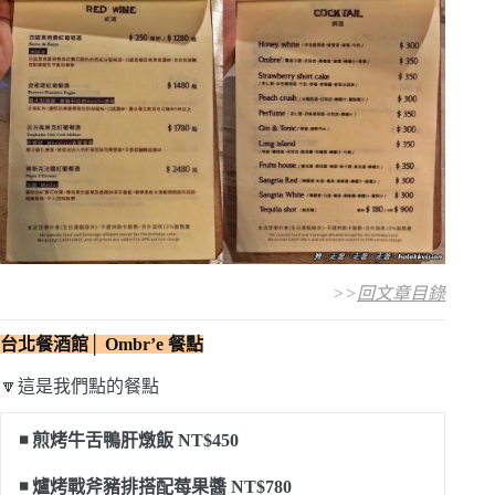
>>
回文章目錄
台北餐酒館│ Ombr’e
餐點
🔽這是我們點的餐點
◾ 煎烤牛舌鴨肝燉飯 NT$450
◾ 爐烤戰斧豬排搭配莓果醬 NT$780