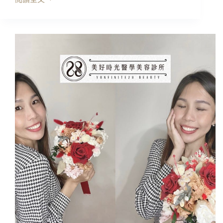
開
箱
｜
Check2Check
超
微
電
雙
波
冷
熱
逆
光
機，
保
濕
導
入
更
吸
收!!
醫