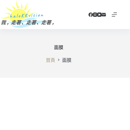
跳
至
主
要
內
容
面膜
首頁
面膜