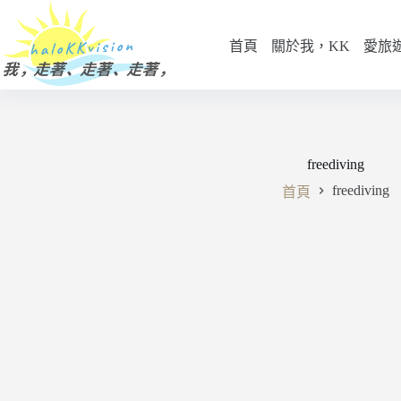
跳
至
首頁
關於我，KK
愛旅
主
要
內
容
freediving
freediving
首頁