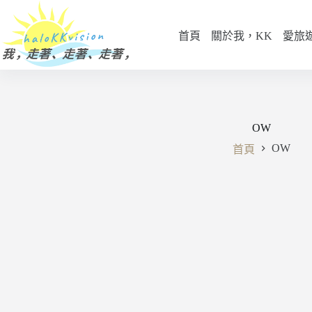
跳
至
首頁
關於我，KK
愛旅
主
要
內
容
OW
OW
首頁