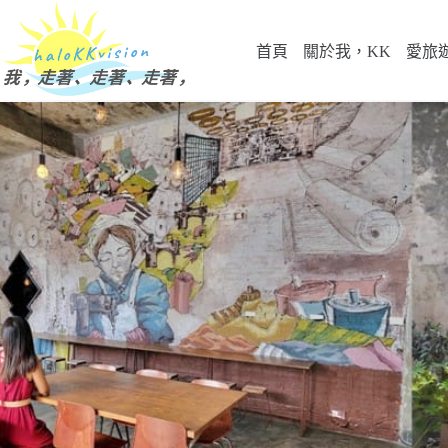
跳
至
首頁
關於我，KK
愛旅
主
要
內
容