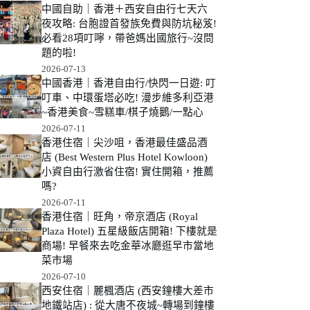
中國自助｜香港＋西安自由行七天六
夜攻略: 台胞證首發族免費與防坑秘笈!
必看28項叮嚀，帶爸媽出國旅行~沒問
題的啦!
2026-07-13
中國香港｜香港自由行/快閃一日遊: 叮
叮車、中環蛋塔必吃! 漫步維多利亞港
~香港美食~雪糕車/棋子燒鵝/一點心
2026-07-11
香港住宿｜尖沙咀，香港最佳盛品酒
店 (Best Western Plus Hotel Kowloon)
小資自由行激省住宿! 實住開箱，推薦
嗎?
2026-07-11
香港住宿｜旺角，帝京酒店 (Royal
Plaza Hotel) 五星級飯店開箱! 下樓就是
商場! 早餐來去吃金華冰廳逛早市當地
菜市場
2026-07-10
西安住宿｜麗楓酒店 (西安鐘樓大差市
地鐵站店) : 從大唐不夜城~轉場到鐘樓