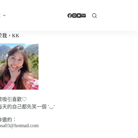
享
於我，KK
歡吸引喜歡♡
每天的自己都先笑一個 ˘◡˘
作邀約：
sa03@hotmail.com