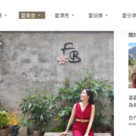
遊
愛美食
愛漂亮
愛玩樂
愛分
關
喜
為
合
woo