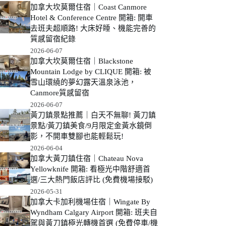
加拿大坎莫爾住宿｜Coast Canmore
Hotel & Conference Centre 開箱: 開車
去班夫超順路! 大床好睡、機能完善的
質感留宿紀錄
2026-06-07
加拿大坎莫爾住宿｜Blackstone
Mountain Lodge by CLIQUE 開箱: 被
雪山環繞的夢幻露天溫泉泳池，
Canmore質感留宿
2026-06-07
黃刀鎮景點推薦｜白天不無聊! 黃刀鎮
景點/黃刀鎮美食/9月限定金黃水鏡倒
影，不開車雙腳也能輕鬆玩!
2026-06-04
加拿大黃刀鎮住宿｜Chateau Nova
Yellowknife 開箱: 看極光中階舒適首
選/三大熱門飯店評比 (免費機場接駁)
2026-05-31
加拿大卡加利機場住宿｜Wingate By
Wyndham Calgary Airport 開箱: 班夫自
駕與黃刀鎮極光轉機首選 (免費停車/機