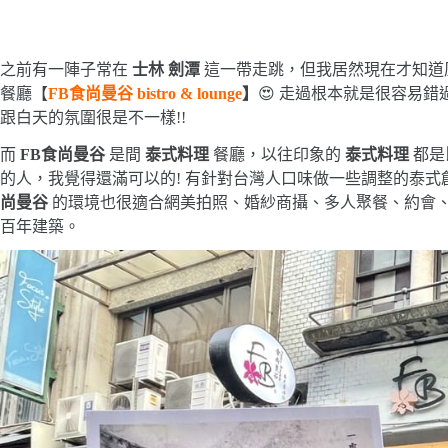
之前有一陣子常在
士林 劍潭
這一帶走跳，但我居然現在才知道
餐廳【
FB食尚曼谷 bistro & lounge
】
😍 走過根本就是很容易錯
跟白天的氛圍很是不一樣!!
而
FB食尚曼谷
是間
泰式料理
餐廳，以往印象的
泰式料理
都是
的人，我覺得還滿可以的! 有針對台灣人口味做一些調整的泰
尚曼谷
的環境也很適合網美拍照、婚紗商攝、多人聚餐、約會、
百年建築。