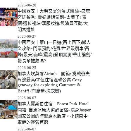
2026-06-28
中國西安｜大明宮宴沉浸式體驗~盛唐
宮廷餐秀! 貴妃娘娘駕到~太美了! 票
價/選位祕訣/漢服妝造/與演員互動/大
明宮遺址
2026-06-27
中國西安｜華山一日遊(西上西下)懶人
全攻略~門票預約/花費/世界級纜車/西
峰(最美)南峰(最高)登頂實測/華山論劍/
帶長輩推薦嗎?
2026-06-25
加拿大坎莫爾Airbnb｜開箱: 挑戰班夫
周邊最高CP值住宿溫馨公寓 Cozy
getaway for exploring Canmore &
Banff! (有廚房/洗衣機)
2026-06-07
加拿大賈斯伯住宿｜Forest Park Hotel
開箱: 自駕冰原大道必留宿~隱身Jasper
國家公園的時髦原木飯店，小鎮鬧中
取靜的輕奢首選
2026-06-07