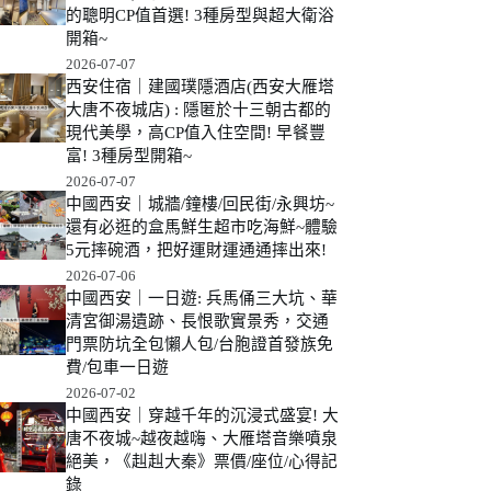
的聰明CP值首選! 3種房型與超大衛浴
開箱~
2026-07-07
西安住宿｜建國璞隱酒店(西安大雁塔
大唐不夜城店) : 隱匿於十三朝古都的
現代美學，高CP值入住空間! 早餐豐
富! 3種房型開箱~
2026-07-07
中國西安｜城牆/鐘樓/回民街/永興坊~
還有必逛的盒馬鮮生超市吃海鮮~體驗
5元摔碗酒，把好運財運通通摔出來!
2026-07-06
中國西安｜一日遊: 兵馬俑三大坑、華
清宮御湯遺跡、長恨歌實景秀，交通
門票防坑全包懶人包/台胞證首發族免
費/包車一日遊
2026-07-02
中國西安｜穿越千年的沉浸式盛宴! 大
唐不夜城~越夜越嗨、大雁塔音樂噴泉
絕美，《赳赳大秦》票價/座位/心得記
錄