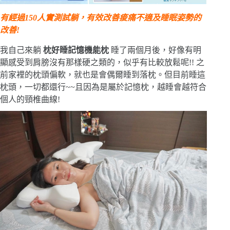
有經過150人實測試躺，有效改善痠痛不適及睡眠姿勢的
改善!
我自己來躺
枕好睡記憶機能枕
睡了兩個月後，好像有明
顯感受到肩膀沒有那樣硬之類的，似乎有比較放鬆呢!! 之
前家裡的枕頭偏軟，就也是會偶爾睡到落枕。但目前睡這
枕頭，一切都還行~~且因為是屬於記憶枕，越睡會越符合
個人的頸椎曲線!