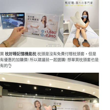
買
枕好睡記憶機能枕
枕頭是沒有免費付贈枕頭套，但是
有優惠的加購價! 所以建議就一起選購! 想單買枕頭套也是
有的👌