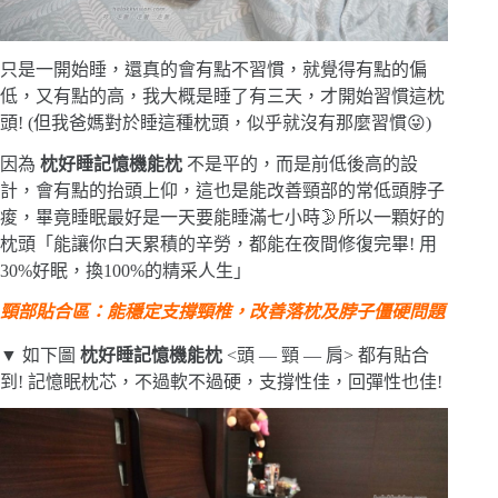
只是一開始睡，還真的會有點不習慣，就覺得有點的偏
低，又有點的高，我大概是睡了有三天，才開始習慣這枕
頭! (但我爸媽對於睡這種枕頭，似乎就沒有那麼習慣😜)
因為
枕好睡記憶機能枕
不是平的，而是前低後高的設
計，會有點的抬頭上仰，這也是能改善頸部的常低頭脖子
痠，畢竟睡眠最好是一天要能睡滿七小時🌛所以一顆好的
枕頭「能讓你白天累積的辛勞，都能在夜間修復完畢! 用
30%好眠，換100%的精采人生」
頸部貼合區：能穩定支撐頸椎，改善落枕及脖子僵硬問題
▼ 如下圖
枕好睡記憶機能枕
<頭 — 頸 — 肩> 都有貼合
到! 記憶眠枕芯，不過軟不過硬，支撐性佳，回彈性也佳!