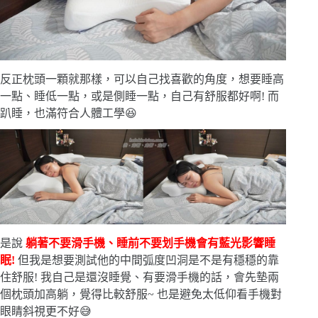
反正枕頭一顆就那樣，可以自己找喜歡的角度，想要睡高
一點、睡低一點，或是側睡一點，自己有舒服都好啊! 而
趴睡，也滿符合人體工學😆
是說
躺著不要滑手機、睡前不要划手機會有藍光影響睡
眠!
但我是想要測試他的中間弧度凹洞是不是有穩穩的靠
住舒服! 我自己是還沒睡覺、有要滑手機的話，會先墊兩
個枕頭加高躺，覺得比較舒服~ 也是避免太低仰看手機對
眼睛斜視更不好😅