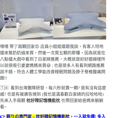
嘿嘿 帶了兩顆回家😍 店員小姐姐還跟我說，有客人特地
還來幫奶奶過來買，然後一次買五顆的那種，因為就是在
八點檔大戲中看到了白家綺推薦，大概就是好好媳婦樣所
以就很吸引婆婆媽媽來買😆 ; 也是很多人有看到網路推薦
說不錯，符合人體工學能改善睡眠問題及脖子脊椎酸痛問
題!!
🇹🇼 看到台灣團隊研發，每六秒就賣一顆? 是有沒有這麼
威? 也是有被廣告燒到 (我也是滿喜歡白家綺的拉哈哈哈)
先來入手兩顆
枕好睡記憶機能枕
也帶回家給爸媽來躺躺
看~
👉
眠りの専門家 – 枕好睡記憶機能枕
，一入就免運! 多入