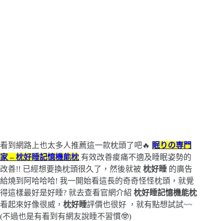
看到網路上也太多人推薦這一款枕頭了吧🔥
眠りの専門
家 – 枕好睡記憶機能枕
有效改善痠痛不適及睡眠姿勢的
改善!! 已經想要換枕頭很久了，然後就被
枕好睡
的廣告
給燒到阿哈哈哈! 我一開始看這長的奇奇怪怪枕頭，就覺
得這樣最好是好睡? 就去查看官網介紹
枕好睡記憶機能枕
看起來好像很威，
枕好睡
評價也很好 ，就有點想試試~~
(不過也是有看到有網友說睡不習慣🤓)