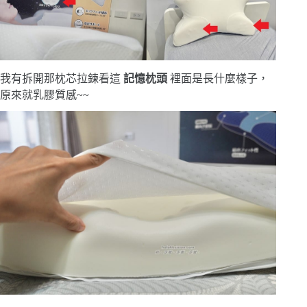
我有拆開那枕芯拉鍊看這
記憶枕頭
裡面是長什麼樣子，
原來就乳膠質感~~