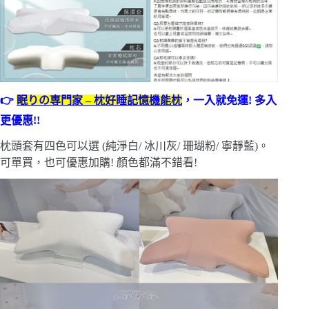
👉
眠りの専門家 – 枕好睡記憶機能枕
，一入就免運! 多入
更優惠!!
枕頭套有四色可以選 (純淨白/ 冰川灰/ 珊瑚粉/ 寧靜藍)。
可單買，也可優惠加購! 顏色都滿不錯看!