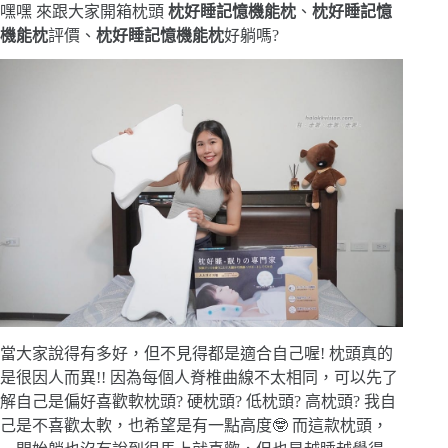
嘿嘿 來跟大家開箱枕頭
枕好睡記憶機能枕
、
枕好睡記憶
機能枕
評價、
枕好睡記憶機能枕
好躺嗎?
當大家說得有多好，但不見得都是適合自己喔! 枕頭真的
是很因人而異!! 因為每個人脊椎曲線不太相同，可以先了
解自己是偏好喜歡軟枕頭? 硬枕頭? 低枕頭? 高枕頭? 我自
己是不喜歡太軟，也希望是有一點高度🤓 而這款枕頭，