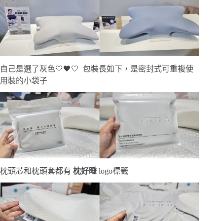
自己是選了灰色🤍🖤🤍 包裝長如下，是密封式可重複使
用裝的小袋子
枕頭芯和枕頭套都有
枕好睡
logo標籤