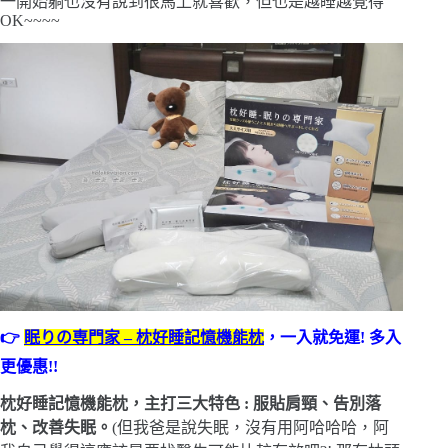
一開始躺也沒有說到很馬上就喜歡，但也是越睡越覺得
OK~~~~
👉
眠りの専門家 – 枕好睡記憶機能枕
，一入就免運! 多入
更優惠!!
枕好睡記憶機能枕，主打三大特色 : 服貼肩頸、告別落
枕、改善失眠。
(但我爸是說失眠，沒有用阿哈哈哈，阿