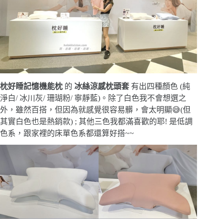
枕好睡記憶機能枕
的
冰絲涼感枕頭套
有出四種顏色 (純
淨白/ 冰川灰/ 珊瑚粉/ 寧靜藍)。除了白色我不會想選之
外，雖然百搭，但因為就感覺很容易髒，會太明顯😅(但
其實白色也是熱銷款) ; 其他三色我都滿喜歡的耶! 是低調
色系，跟家裡的床單色系都還算好搭~~