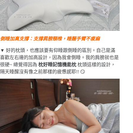
側睡加高支撐：支撐肩膀頸椎，睡醒手臂不痠麻
▼ 好的枕頭，也應該要有仰睡跟側睡的區別。自己是滿
喜歡左右邊的加高設計，因為我會側睡。我的肩膀就也是
很硬~ 總覺得因為
枕好睡記憶機能枕
枕頭這樣的設計，
隔天睡醒沒有像之前那樣的疲憊感耶!! 😏