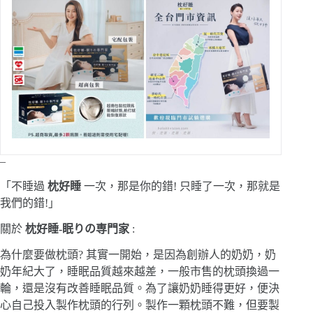
–
「不睡過
枕好睡
一次，那是你的錯! 只睡了一次，那就是
我們的錯!」
關於
枕好睡-眠りの専門家
:
為什麼要做枕頭? 其實一開始，是因為創辦人的奶奶，奶
奶年紀大了，睡眠品質越來越差，一般市售的枕頭換過一
輪，還是沒有改善睡眠品質。為了讓奶奶睡得更好，便決
心自己投入製作枕頭的行列。製作一顆枕頭不難，但要製