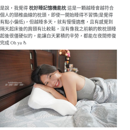
是說，我覺得
枕好睡記憶機能枕
這是一顆越睡會越符合
個人的頸椎曲線的枕頭，即使一開始睡得不習慣(是覺得
有點小偏低)，但越睡多天，就有慢慢適應，且有感覺到
隔天起床後的肩頸有比較鬆，沒有像我之前躺的軟枕頭睡
起後很僵硬似的，能
讓白天累積的辛勞，都能在夜間修復
完成 Oh ya 🫰