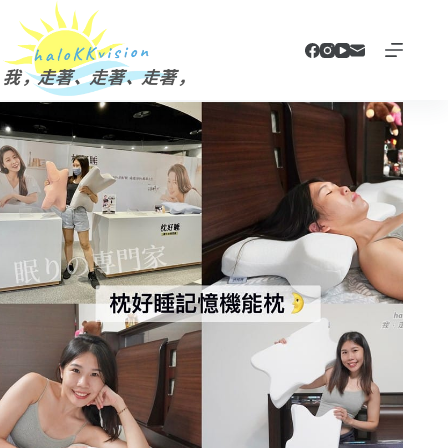
跳
至
主
要
內
容