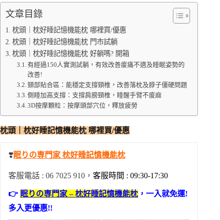
文章目錄
枕頭｜枕好睡記憶機能枕 哪裡買/優惠
枕頭｜枕好睡記憶機能枕 門市試躺
枕頭｜枕好睡記憶機能枕 好躺嗎? 開箱
有經過150人實測試躺，有效改善痠痛不適及睡眠姿勢的
改善!
頸部貼合區：能穩定支撐頸椎，改善落枕及脖子僵硬問題
側睡加高支撐：支撐肩膀頸椎，睡醒手臂不痠麻
3D按摩顆粒：按摩頭部穴位，釋放疲勞
枕頭｜枕好睡記憶機能枕 哪裡買/優惠
❣️
眠りの専門家 枕好睡記憶機能枕
客服電話 : 06 7025 910，
客服時間 : 09:30-17:30
👉
眠りの専門家 – 枕好睡記憶機能枕
，一入就免運!
多入更優惠!!