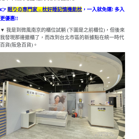
👉
眠りの専門家 – 枕好睡記憶機能枕
，一入就免運! 多入
更優惠!!
▼ 我是到微風南京的櫃位試躺 (下圖是之前櫃位)，但後來
我發現那邊撤櫃了，而改到台北市區的新據點在統一時代
百貨(阪急百貨)。