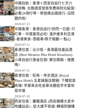
中國自助｜香港＋西安自由行七天六
夜攻略: 台胞證首發族免費與防坑秘笈!
必看28項叮嚀，帶爸媽出國旅行~沒問
題的啦!
2026-07-13
中國香港｜香港自由行/快閃一日遊: 叮
叮車、中環蛋塔必吃! 漫步維多利亞港
~香港美食~雪糕車/棋子燒鵝/一點心
2026-07-11
香港住宿｜尖沙咀，香港最佳盛品酒
店 (Best Western Plus Hotel Kowloon)
小資自由行激省住宿! 實住開箱，推薦
嗎?
2026-07-11
香港住宿｜旺角，帝京酒店 (Royal
Plaza Hotel) 五星級飯店開箱! 下樓就是
商場! 早餐來去吃金華冰廳逛早市當地
菜市場
2026-07-10
西安住宿｜麗楓酒店 (西安鐘樓大差市
地鐵站店) : 從大唐不夜城~轉場到鐘樓