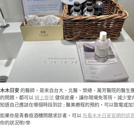
木木日安
的醫師，是來自台大、北醫、榮總、萬芳醫院的醫生團
的問題，都可以
線上掛號
健保皮膚，讓你現場免等待，減少室內
知道自己應該在哪個時段到診 ; 醫美療程的預約，可以致電或加官
如果你是青春痘酒糟問題求診者，可以
先看木木日安官網的這
你的狀況喲!🤓