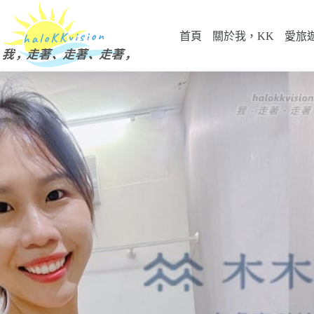
跳
至
首頁
關於我，KK
愛旅
主
要
內
容