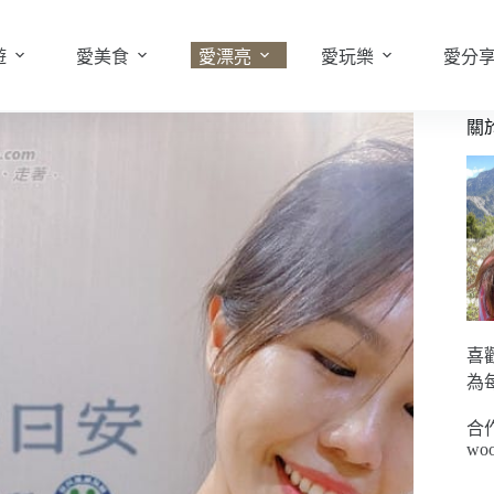
遊
愛美食
愛漂亮
愛玩樂
愛分
關
喜
為
合
woo