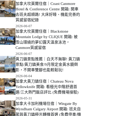
加拿大坎莫爾住宿｜Coast Canmore
Hotel & Conference Centre 開箱: 開車
去班夫超順路! 大床好睡、機能完善的
質感留宿紀錄
2026-06-07
加拿大坎莫爾住宿｜Blackstone
Mountain Lodge by CLIQUE 開箱: 被
雪山環繞的夢幻露天溫泉泳池，
Canmore質感留宿
2026-06-07
黃刀鎮景點推薦｜白天不無聊! 黃刀鎮
景點/黃刀鎮美食/9月限定金黃水鏡倒
影，不開車雙腳也能輕鬆玩!
2026-06-04
加拿大黃刀鎮住宿｜Chateau Nova
Yellowknife 開箱: 看極光中階舒適首
選/三大熱門飯店評比 (免費機場接駁)
2026-05-31
加拿大卡加利機場住宿｜Wingate By
Wyndham Calgary Airport 開箱: 班夫自
駕與黃刀鎮極光轉機首選 (免費停車/機