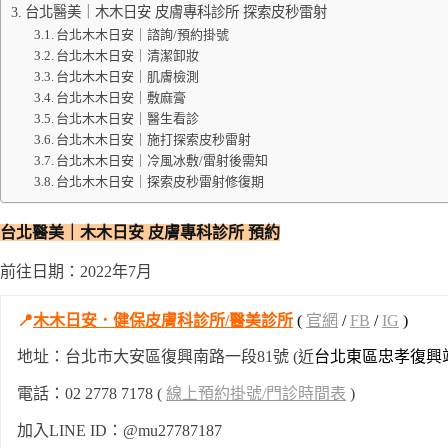
台北醫美｜木木日安 皮膚專科診所 探索皮秒雷射
台北木木日安｜諮詢/預約掛號
台北木木日安｜清潔卸妝
台北木木日安｜肌膚檢測
台北木木日安｜敷麻膏
台北木木日安｜醫生看診
台北木木日安｜施打探索皮秒雷射
台北木木日安｜冷風冰敷/雷射後需知
台北木木日安｜探索皮秒雷射修復期
台北醫美｜木木日安 皮膚專科診所 預約
前往日期：2022年7月
📍
木木日安．健保皮膚科診所/醫美診所
(
官網
/
FB
/
IG
)
地址：台北市大安區復興南路一段81號 (近
台北東區忠孝復興站
電話：02 2778 7178 (
線上預約掛號/門診時間表
)
加入LINE ID：@mu27787187