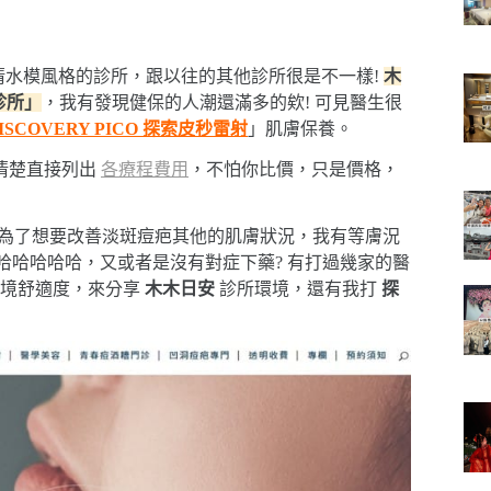
清水模風格的診所，跟以往的其他診所很是不一樣!
木
診所」
，我有發現健保的人潮還滿多的欸! 可見醫生很
ISCOVERY PICO 探索皮秒雷射
」肌膚保養。
清楚直接列出
各療程費用
，不怕你比價，只是價格，
…為了想要改善淡斑痘疤其他的肌膚狀況，我有等膚況
哈哈哈哈哈，又或者是沒有對症下藥? 有打過幾家的醫
環境舒適度，來分享
木木日安
診所環境，還有我打
探