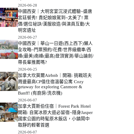
2026-06-28
中國西安｜大明宮宴沉浸式體驗~盛唐
宮廷餐秀! 貴妃娘娘駕到~太美了! 票
價/選位祕訣/漢服妝造/與演員互動/大
明宮遺址
2026-06-27
中國西安｜華山一日遊(西上西下)懶人
全攻略~門票預約/花費/世界級纜車/西
峰(最美)南峰(最高)登頂實測/華山論劍/
帶長輩推薦嗎?
2026-06-25
加拿大坎莫爾Airbnb｜開箱: 挑戰班夫
周邊最高CP值住宿溫馨公寓 Cozy
getaway for exploring Canmore &
Banff! (有廚房/洗衣機)
2026-06-07
加拿大賈斯伯住宿｜Forest Park Hotel
開箱: 自駕冰原大道必留宿~隱身Jasper
國家公園的時髦原木飯店，小鎮鬧中
取靜的輕奢首選
2026-06-07