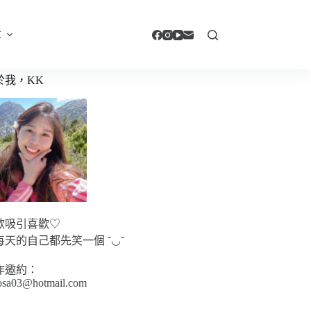
享
於我，KK
歡吸引喜歡♡
每天的自己都先笑一個 ˘◡˘
作邀約：
sa03@hotmail.com