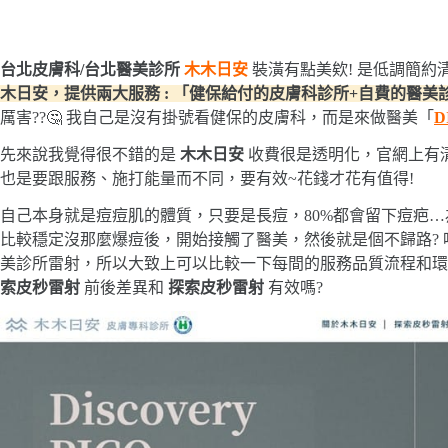
台北皮膚科/台北醫美診所
木木日安
裝潢有點美欸! 是低調簡約
木日安，提供兩大服務 : 「健保給付的皮膚科診所+自費的醫美
厲害??🤔 我自己是沒有掛號看健保的皮膚科，而是來做醫美「
D
先來說我覺得很不錯的是
木木日安
收費很是透明化，官網上有
也是要跟服務、施打能量而不同，要有效~花錢才花有值得!
自己本身就是痘痘肌的體質，只要是長痘，80%都會留下痘疤
比較穩定沒那麼爆痘後，開始接觸了醫美，然後就是個不歸路? 
美診所雷射，所以大致上可以比較一下每間的服務品質流程和
索皮秒雷射
前後差異和
探索皮秒雷射
有效嗎?