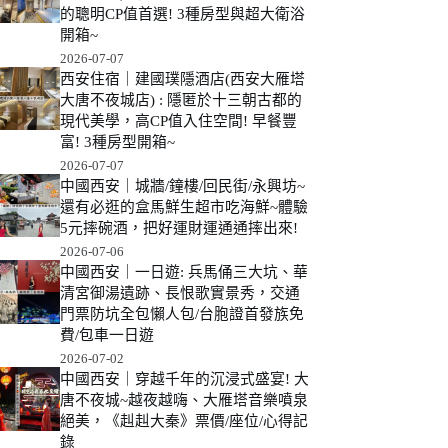
的聰明CP值首選! 3種房型與超大衛浴
開箱~
2026-07-07
西安住宿｜建國璞隱酒店(西安大雁塔
大唐不夜城店) : 隱匿於十三朝古都的
現代美學，高CP值入住空間! 早餐豐
富! 3種房型開箱~
2026-07-07
中國西安｜城牆/鐘樓/回民街/永興坊~
還有必逛的盒馬鮮生超市吃海鮮~體驗
5元摔碗酒，把好運財運通通摔出來!
2026-07-06
中國西安｜一日遊: 兵馬俑三大坑、華
清宮御湯遺跡、長恨歌實景秀，交通
門票防坑全包懶人包/台胞證首發族免
費/包車一日遊
2026-07-02
中國西安｜穿越千年的沉浸式盛宴! 大
唐不夜城~越夜越嗨、大雁塔音樂噴泉
絕美，《赳赳大秦》票價/座位/心得記
錄