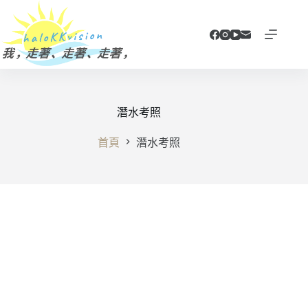
跳
至
主
要
內
容
潛水考照
首頁
潛水考照