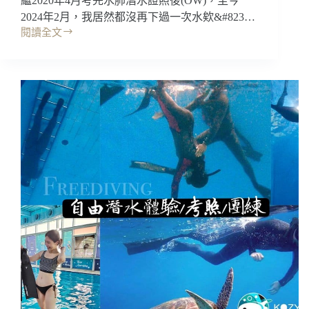
繼2020年4月考完水肺潛水證照後(OW)，至今
2024年2月，我居然都沒再下過一次水欸&#823…
閱讀全文
潛
水
複
習
｜
海
8
潛
水
High
Bar
Scuba，
讓
你
找
回
潛
水
的
熟