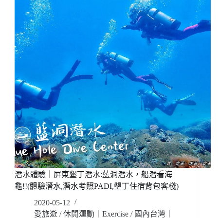
潛
呆
水
潛
課
水
KOZY
程/
DIVE，
潛
不
水
會
考
游
照/
泳
體
也
驗
可
潛
以!!
水/
體
潛
驗
水
就
旅
送
遊/
手
潛
潛水體驗｜屏東墾丁潛水:藍洞潛水，船潛看海
工
水
面
龜!!(體驗潛水,潛水考照PADI,墾丁住宿背包客棧)
裝
鏡
備
2020-05-12
編
維
愛旅遊
/
休閒運動｜Exercise
/
國內台灣｜
織
修