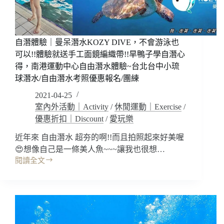
悉
感
~
不
自潛體驗｜曼呆潛水KOZY DIVE，不會游泳也
會
可以!!體驗就送手工面鏡編織帶!!旱鴨子學自潛心
游
得，南港運動中心自由潛水體驗~台北台中小琉
泳
球潛水/自由潛水考照優惠報名/團練
也
可
2021-04-25
以，
室內外活動｜Activity
/
休閒運動｜Exercise
/
只
優惠折扣｜Discount
/
愛玩樂
要
你
近年來 自由潛水 超夯的啊!!而且拍照起來好美喔
不
😍想像自己是一條美人魚~~~讓我也很想…
怕
閱讀全文
水!!
自
台
潛
北
體
市
驗
水
｜
肺
曼