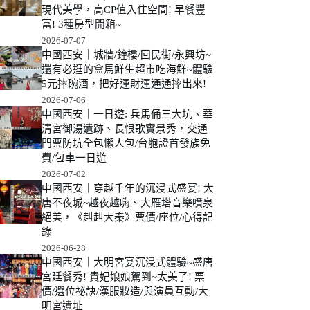
現代美學，高CP值入住空間! 早餐豐
富! 3種房型開箱~
2026-07-07
中國西安｜城牆/鐘樓/回民街/永興坊~
還有必逛的盒馬鮮生超市吃海鮮~體驗
5元摔碗酒，把好運財運通通摔出來!
2026-07-06
中國西安｜一日遊: 兵馬俑三大坑、華
清宮御湯遺跡、長恨歌實景秀，交通
門票防坑全包懶人包/台胞證首發族免
費/包車一日遊
2026-07-02
中國西安｜穿越千年的沉浸式盛宴! 大
唐不夜城~越夜越嗨、大雁塔音樂噴泉
絕美，《赳赳大秦》票價/座位/心得記
錄
2026-06-28
中國西安｜大明宮宴沉浸式體驗~盛唐
宮廷餐秀! 貴妃娘娘駕到~太美了! 票
價/選位祕訣/漢服妝造/與演員互動/大
明宮遺址