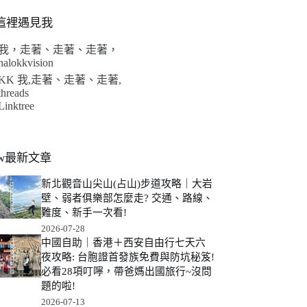
這裡遇見我
我，走著、走著、走著，
halokkvision
KK 我,走著、走著、走著,
threads
Linktree
ew最新文章
新北觀音山尖山(占山)步道攻略｜大岩
壁、弱者俱樂部怎麼走? 交通、路線、
難度、新手一次看!
2026-07-28
中國自助｜香港＋西安自由行七天六
夜攻略: 台胞證首發族免費與防坑秘笈!
必看28項叮嚀，帶爸媽出國旅行~沒問
題的啦!
2026-07-13