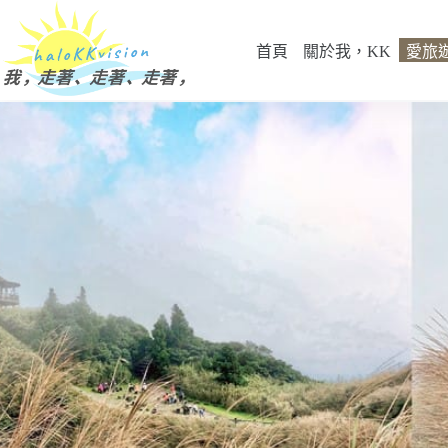
跳
至
首頁
關於我，KK
愛旅
主
要
內
容