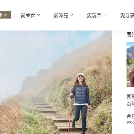
遊
愛美食
愛漂亮
愛玩樂
愛分
關
喜
為
合
woo