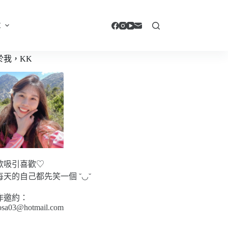
享
於我，KK
歡吸引喜歡♡
每天的自己都先笑一個 ˘◡˘
作邀約：
sa03@hotmail.com