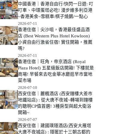
中國香港｜香港自由行/快閃一日遊: 叮
叮車、中環蛋塔必吃! 漫步維多利亞港
~香港美食~雪糕車/棋子燒鵝/一點心
2026-07-11
香港住宿｜尖沙咀，香港最佳盛品酒
店 (Best Western Plus Hotel Kowloon)
小資自由行激省住宿! 實住開箱，推薦
嗎?
2026-07-11
香港住宿｜旺角，帝京酒店 (Royal
Plaza Hotel) 五星級飯店開箱! 下樓就是
商場! 早餐來去吃金華冰廳逛早市當地
菜市場
2026-07-10
西安住宿｜麗楓酒店 (西安鐘樓大差市
地鐵站店) : 從大唐不夜城~轉場到鐘樓
的聰明CP值首選! 3種房型與超大衛浴
開箱~
2026-07-07
西安住宿｜建國璞隱酒店(西安大雁塔
大唐不夜城店) : 隱匿於十三朝古都的