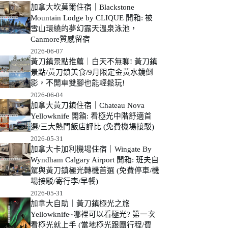
加拿大坎莫爾住宿｜Blackstone
Mountain Lodge by CLIQUE 開箱: 被
雪山環繞的夢幻露天溫泉泳池，
Canmore質感留宿
2026-06-07
黃刀鎮景點推薦｜白天不無聊! 黃刀鎮
景點/黃刀鎮美食/9月限定金黃水鏡倒
影，不開車雙腳也能輕鬆玩!
2026-06-04
加拿大黃刀鎮住宿｜Chateau Nova
Yellowknife 開箱: 看極光中階舒適首
選/三大熱門飯店評比 (免費機場接駁)
2026-05-31
加拿大卡加利機場住宿｜Wingate By
Wyndham Calgary Airport 開箱: 班夫自
駕與黃刀鎮極光轉機首選 (免費停車/機
場接駁/寄行李/早餐)
2026-05-31
加拿大自助｜黃刀鎮極光之旅
Yellowknife~哪裡可以看極光? 第一次
看極光就上手 (當地極光跟團行程/費