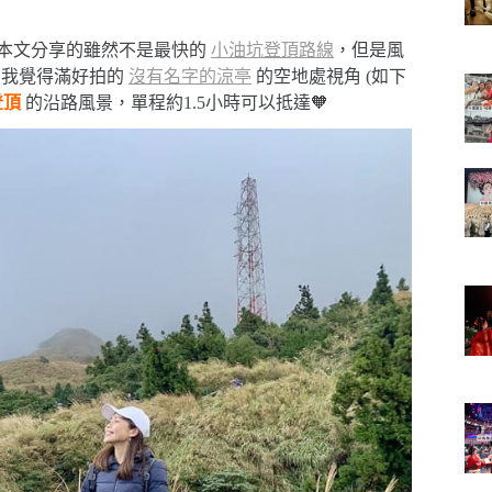
本文分享的雖然不是最快的
小油坑登頂路線
，但是風
那我覺得滿好拍的
沒有名字的涼亭
的空地處視角 (如下
登頂
的沿路風景，單程約1.5小時可以抵達🧡