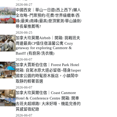
2026-06-27
中國西安｜華山一日遊(西上西下)懶人
全攻略~門票預約/花費/世界級纜車/西
峰(最美)南峰(最高)登頂實測/華山論劍/
帶長輩推薦嗎?
2026-06-25
加拿大坎莫爾Airbnb｜開箱: 挑戰班夫
周邊最高CP值住宿溫馨公寓 Cozy
getaway for exploring Canmore &
Banff! (有廚房/洗衣機)
2026-06-07
加拿大賈斯伯住宿｜Forest Park Hotel
開箱: 自駕冰原大道必留宿~隱身Jasper
國家公園的時髦原木飯店，小鎮鬧中
取靜的輕奢首選
2026-06-07
加拿大坎莫爾住宿｜Coast Canmore
Hotel & Conference Centre 開箱: 開車
去班夫超順路! 大床好睡、機能完善的
質感留宿紀錄
2026-06-07