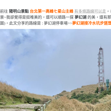
前往
陽明山景點
台北第一高峰七星山主峰
有多條路線可以走
，
景~我卻覺得是挺唯美的，還可以順路一探
夢幻湖
的美，還有
圖)，此文分享的路線是 : 夢幻湖停車場>>
夢幻湖接冷水坑步道