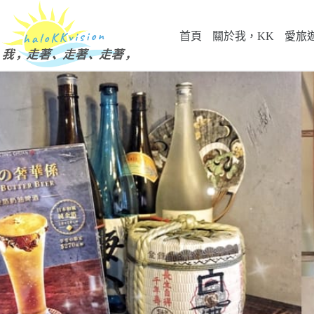
跳
至
首頁
關於我，KK
愛旅
主
要
內
容