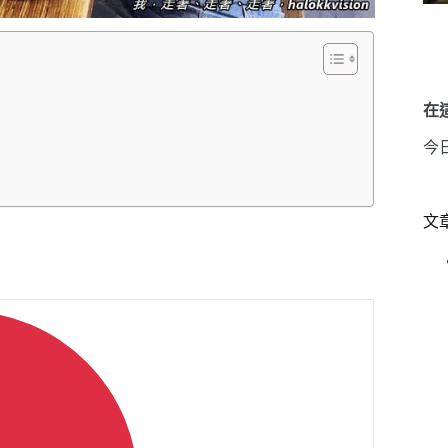
在這
今
文