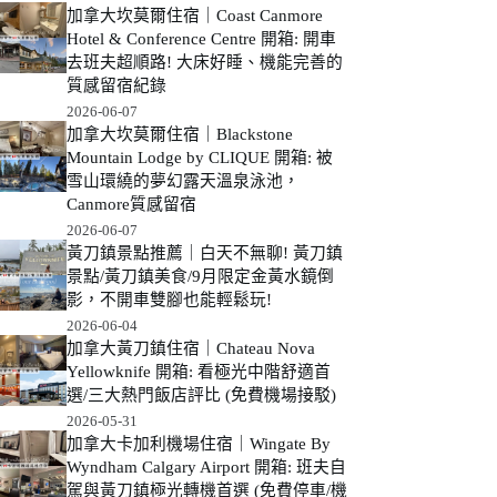
加拿大坎莫爾住宿｜Coast Canmore
Hotel & Conference Centre 開箱: 開車
去班夫超順路! 大床好睡、機能完善的
質感留宿紀錄
2026-06-07
加拿大坎莫爾住宿｜Blackstone
Mountain Lodge by CLIQUE 開箱: 被
雪山環繞的夢幻露天溫泉泳池，
Canmore質感留宿
2026-06-07
黃刀鎮景點推薦｜白天不無聊! 黃刀鎮
景點/黃刀鎮美食/9月限定金黃水鏡倒
影，不開車雙腳也能輕鬆玩!
2026-06-04
加拿大黃刀鎮住宿｜Chateau Nova
Yellowknife 開箱: 看極光中階舒適首
選/三大熱門飯店評比 (免費機場接駁)
2026-05-31
加拿大卡加利機場住宿｜Wingate By
Wyndham Calgary Airport 開箱: 班夫自
駕與黃刀鎮極光轉機首選 (免費停車/機