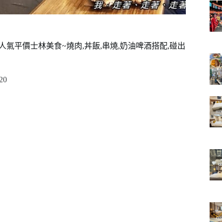
氣平價士林美食~燒肉,丼飯,串燒,奶油啤酒搭配,碰出
20