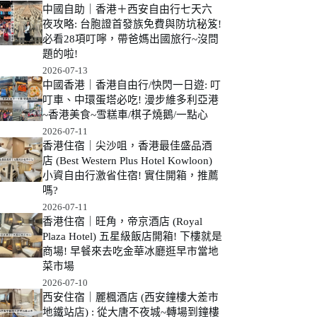
中國自助｜香港＋西安自由行七天六
夜攻略: 台胞證首發族免費與防坑秘笈!
必看28項叮嚀，帶爸媽出國旅行~沒問
題的啦!
2026-07-13
中國香港｜香港自由行/快閃一日遊: 叮
叮車、中環蛋塔必吃! 漫步維多利亞港
~香港美食~雪糕車/棋子燒鵝/一點心
2026-07-11
香港住宿｜尖沙咀，香港最佳盛品酒
店 (Best Western Plus Hotel Kowloon)
小資自由行激省住宿! 實住開箱，推薦
嗎?
2026-07-11
香港住宿｜旺角，帝京酒店 (Royal
Plaza Hotel) 五星級飯店開箱! 下樓就是
商場! 早餐來去吃金華冰廳逛早市當地
菜市場
2026-07-10
西安住宿｜麗楓酒店 (西安鐘樓大差市
地鐵站店) : 從大唐不夜城~轉場到鐘樓