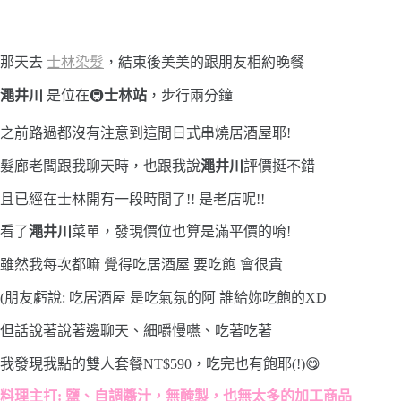
那天去
士林染髮
，結束後美美的跟朋友相約晚餐
澠井川
是位在🚇
士林站
，步行兩分鐘
之前路過都沒有注意到這間日式串燒居酒屋耶!
髮廊老闆跟我聊天時，也跟我說
澠井川
評價挺不錯
且已經在士林開有一段時間了!! 是老店呢!!
看了
澠井川
菜單，發現價位也算是滿平價的唷!
雖然我每次都嘛 覺得吃居酒屋 要吃飽 會很貴
(朋友虧說: 吃居酒屋 是吃氣氛的阿 誰給妳吃飽的XD
但話說著說著邊聊天、細嚼慢嚥、吃著吃著
我發現我點的雙人套餐NT$590，吃完也有飽耶(!)😋
料理主打: 鹽、自調醬汁，無醃製，也無太多的加工商品