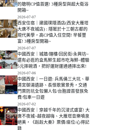
的聰明CP值首選! 3種房型與超大衛浴
開箱~
2026-07-07
西安住宿｜建國璞隱酒店(西安大雁塔
大唐不夜城店) : 隱匿於十三朝古都的
現代美學，高CP值入住空間! 早餐豐
富! 3種房型開箱~
2026-07-07
中國西安｜城牆/鐘樓/回民街/永興坊~
還有必逛的盒馬鮮生超市吃海鮮~體驗
5元摔碗酒，把好運財運通通摔出來!
2026-07-06
中國西安｜一日遊: 兵馬俑三大坑、華
清宮御湯遺跡、長恨歌實景秀，交通
門票防坑全包懶人包/台胞證首發族免
費/包車一日遊
2026-07-02
中國西安｜穿越千年的沉浸式盛宴! 大
唐不夜城~越夜越嗨、大雁塔音樂噴泉
絕美，《赳赳大秦》票價/座位/心得記
錄