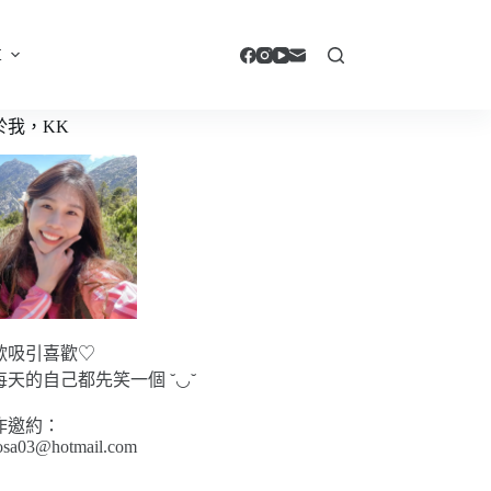
享
於我，KK
歡吸引喜歡♡
每天的自己都先笑一個 ˘◡˘
作邀約：
sa03@hotmail.com