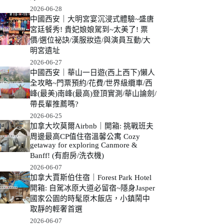
2026-06-28
中國西安｜大明宮宴沉浸式體驗~盛唐
宮廷餐秀! 貴妃娘娘駕到~太美了! 票
價/選位祕訣/漢服妝造/與演員互動/大
明宮遺址
2026-06-27
中國西安｜華山一日遊(西上西下)懶人
全攻略~門票預約/花費/世界級纜車/西
峰(最美)南峰(最高)登頂實測/華山論劍/
帶長輩推薦嗎?
2026-06-25
加拿大坎莫爾Airbnb｜開箱: 挑戰班夫
周邊最高CP值住宿溫馨公寓 Cozy
getaway for exploring Canmore &
Banff! (有廚房/洗衣機)
2026-06-07
加拿大賈斯伯住宿｜Forest Park Hotel
開箱: 自駕冰原大道必留宿~隱身Jasper
國家公園的時髦原木飯店，小鎮鬧中
取靜的輕奢首選
2026-06-07