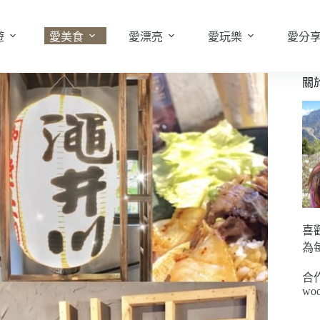
遊
愛美食
愛漂亮
愛玩樂
愛分
關
喜
為
合
woo