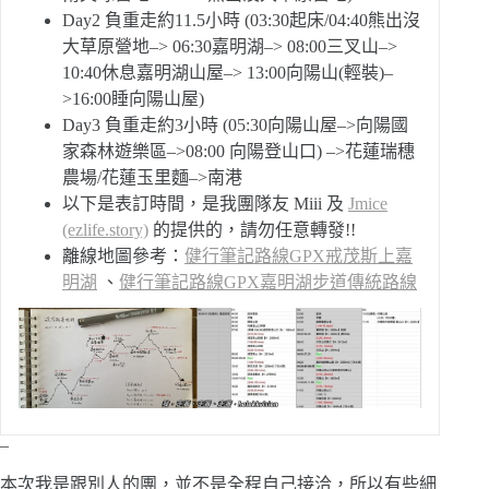
Day2 負重走約11.5小時 (03:30起床/04:40熊出沒
大草原營地–> 06:30嘉明湖–> 08:00三叉山–>
10:40休息嘉明湖山屋–> 13:00向陽山(輕裝)–
>16:00睡向陽山屋)
Day3 負重走約3小時 (05:30向陽山屋–>向陽國
家森林遊樂區–>08:00 向陽登山口) –>花蓮瑞穗
農場/花蓮玉里麵–>南港
以下是表訂時間，是我團隊友 Miii 及
Jmice
(ezlife.story)
的提供的，請勿任意轉發!!
離線地圖參考：
健行筆記路線GPX戒茂斯上嘉
明湖
、
健行筆記路線GPX嘉明湖步道傳統路線
–
本次我是跟別人的團，並不是全程自己接洽，所以有些細