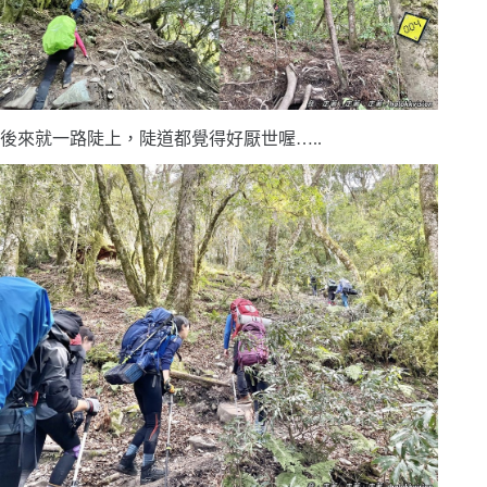
後來就一路陡上，陡道都覺得好厭世喔…..