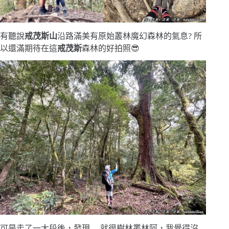
有聽說
戒茂斯山
沿路滿美有原始叢林魔幻森林的氣息? 所
以還滿期待在這
戒茂斯
森林的好拍照😎
可是走了一大段後，發現….就很樹林叢林阿，我覺得沒