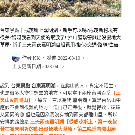
台東景點｜戒茂斯上嘉明湖，新手可以嗎?戒茂斯秘境有
很美?媽呀我看到天使的眼淚了!!抽山屋紮營熊出沒營地大
草原~新手三天兩夜嘉明湖自組費用/搭伙/交通/路線/住宿
作者
KK
發佈
2022-03-10
上次更新日期
2023-04-12
說到
台東景點 台東嘉明湖
，在爬山的人，肯定不陌生，
也是很多人嚮往想去的地方，可以拿下兩座台灣百岳
【
三
叉山&
向陽山】
。原先一直以為爬
嘉明湖
，算是百岳山中
應該不會到很難的地方，但自己走完後，就覺得欸…遠遠
又累累的😅 但也是因為我沒有抽到兩天都睡山屋，所以
安排的路線是
三天兩夜嘉明湖【從戒茂斯上，第一晚紮
營在獵寮附近的熊出沒營地大草原，第二晚睡向陽山屋