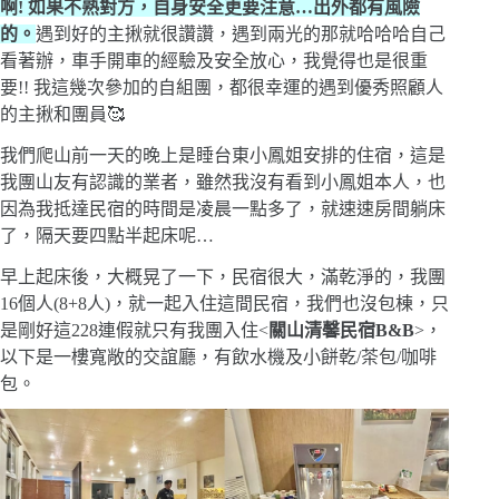
啊! 如果不熟對方，自身安全更要注意…出外都有風險
的。
遇到好的主揪就很讚讚，遇到兩光的那就哈哈哈自己
看著辦，車手開車的經驗及安全放心，我覺得也是很重
要!! 我這幾次參加的自組團，都很幸運的遇到優秀照顧人
的主揪和團員🥰
我們爬山前一天的晚上是睡台東小鳳姐安排的住宿，這是
我團山友有認識的業者，雖然我沒有看到小鳳姐本人，也
因為我抵達民宿的時間是凌晨一點多了，就速速房間躺床
了，隔天要四點半起床呢…
早上起床後，大概晃了一下，民宿很大，滿乾淨的，我團
16個人(8+8人)，就一起入住這間民宿，我們也沒包棟，只
是剛好這228連假就只有我團入住<
關山清馨民宿B&B
>，
以下是一樓寬敞的交誼廳，有飲水機及小餅乾/茶包/咖啡
包。