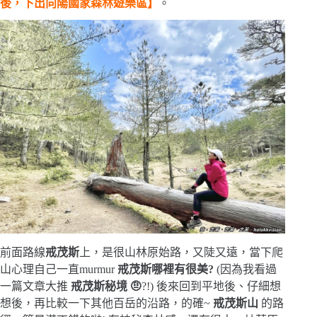
後，下出向陽國家森林遊樂區】
。
前面路線
戒茂斯
上，是很山林原始路，又陡又遠，當下爬
山心理自己一直murmur
戒茂斯哪裡有很美?
(因為我看過
一篇文章大推
戒茂斯秘境 🤨
?!) 後來回到平地後、仔細想
想後，再比較一下其他百岳的沿路，的確~
戒茂斯山
的路