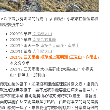
🔽以下是我有走過的台灣百岳山經驗，小嫩嫩在慢慢累積
經驗變強中😊
2020/08 單攻
南投郡大山
2020/10 單攻
南投合歡北峰
2020/10 兩天一夜
南投奇萊南峰
、
南華山
2020/11 單攻
志佳陽大山
2021/02 三天兩夜 戒茂斯上嘉明湖 (三叉山、向陽山)
本文分享🌟
2021/12 三天兩夜 大小霸群峰 (大霸尖山、小霸尖
山、伊澤山、加利山)
爬完山後的當下，如果沒有開始整理照片寫文章，還真的
就是超級無敵懶了…要不是我手機容量已滿需要刪照片，
還不知道本篇
嘉明湖爬山心得文
何時可以產出…接著後
面的其他百岳文更是難產了哈哈…由於寫本文的時間是爬
完山後的一年了，來靠我僅存的記憶感想，分享當時候的