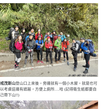
戒茂斯山
登山口上來後，旁邊就有一個小木屋，就是也可
以考慮這邊有遮蔽，方便上廁所….哈 (記得衛生紙都要自
己帶下山!!)