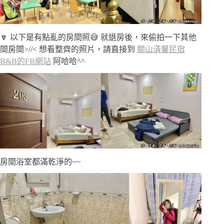
🔽 以下是有點亂的房間照😅 就退房後，來偷拍一下其他
間房間>//< 想看整齊的照片，請直接到
關山清馨民宿
B&B的FB網站
阿哈哈^^
房間浴室都滿乾淨的~~