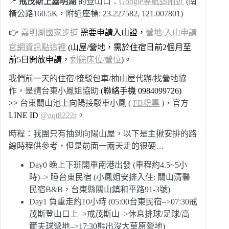
📍
戒茂斯上嘉明湖
的登山口：
Google導航這附近
(南
橫公路160.5K，附近座標: 23.227582, 121.007801)
👉
嘉明湖國家步道
需要申請入山證，
營地/入山申請
官網資訊點這裡
(山屋/營地，需於住宿日前2個月至
前5日開放申請，
剩餘床位/營位
)。
我們前一天的住宿/接駁包車/抽山屋代辦/找營地協
作，是請台東小鳳姐協助
(聯絡手機 0984099726)
>>
台東關山池上向陽接駁車小鳳 (
FB粉專
)，官方
LINE ID
@aqt8222r
。
時程：我團只有抽到向陽山屋，以下是主揪安排的路
線時程供參考，但是前面一兩天走的很硬…
Day0 晚上下班開車南港出發 (車程約4.5~5小
時)–> 睡台東民宿 (小鳳姐安排入住: 關山清馨
民宿B&B，台東縣關山鎮和平路91-3號)
Day1 負重走約10小時 (05:00台東民宿–>07:30戒
茂斯登山口上–>戒茂斯山–>休息排球/足球/高
爾夫球營地–>17:30熊出沒大草原營地)