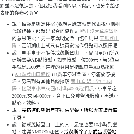
節並不是很清楚，但我把我看到的以下資訊，也分享給想
去爬的你參考囉🤓
說：抽籤是綁定住宿 (我想這應該就是代表找小鳳姐
代辦代抽，那就是配合的協作是
熊出沒大草原營地
的意思吧?!)。另一家嘉明湖登山協作則是
天馬登山
隊
，嘉明湖山上就只有這兩家協作餐點可以選擇喔!
說：車手車子不能停戒茂斯登山口，會開單(?) 所以
建議需要AB點接駁，如需接駁一位500元，若5位車
手就是2500元，這裡的費用是指載車手AB點來回
(
AB點登山口路徑
) B點車停遊樂區，停滿放停機
坪。另看到有其他路線接駁
關山-向陽，池上-向
陽，接駁車小車來回(1小時4000元)
資訊
: 小車單趟
2000元/來回4000元，含下山免費盥洗服務，再送小
點心，飲料。
說：
民宿連假與過年不提供早餐，所以大家請自備
早餐。
說：從戒茂斯登山口上的人，最慢也要10小時到營
地，建議AM07:00起登。
戒茂斯除了新武呂溪營地