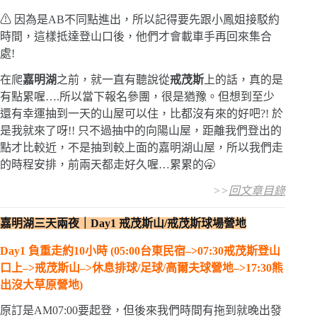
⚠ 因為是AB不同點進出，所以記得要先跟小鳳姐接駁約
時間，這樣抵達登山口後，他們才會載車手再回來集合
處!
在爬
嘉明湖
之前，就一直有聽說從
戒茂斯
上的話，真的是
有點累喔….所以當下報名參團，很是猶豫。但想到至少
還有幸運抽到一天的山屋可以住，比都沒有來的好吧?! 於
是我就來了呀!! 只不過抽中的向陽山屋，距離我們登出的
點才比較近，不是抽到較上面的嘉明湖山屋，所以我們走
的時程安排，前兩天都走好久喔…累累的🥱
>>
回文章目錄
嘉明湖三天兩夜｜Day1
戒茂斯山/戒茂斯球場營地
Day1 負重走約10小時 (05:00台東民宿–>07:30戒茂斯登山
口上–>戒茂斯山–>休息排球/足球/高爾夫球營地–>17:30熊
出沒大草原營地)
原訂是AM07:00要起登，但後來我們時間有拖到就晚出發