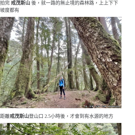
拍完
戒茂斯山
後，就一路的無止境的森林路，上上下下
坡度都有
距離
戒茂斯山
登山口 2.5小時後，才會到有水源的地方