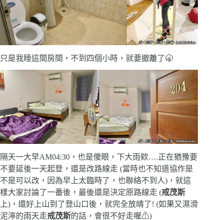
只是我睡這間房間，不到四個小時，就要撤離了🥱
隔天一大早AM04:30，也是傻眼，下大雨欸….正在猶豫要
不要延後一天起登，還是改路線走 (當時也不知道協作是
不是可以改，因為早上太臨時了，也聯絡不到人)，就這
樣大家討論了一番後，最後還是決定原路線走 (
戒茂斯
上)，還好上山到了登山口後，就完全放晴了! (如果又濕滑
泥濘的雨天走
戒茂斯
的話，會很不好走喔⚠)