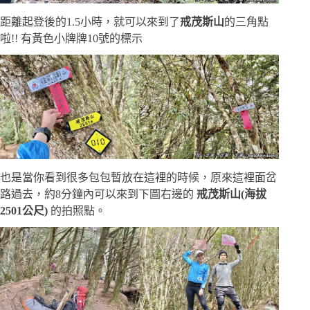
距離起登後的1.5小時，就可以來到了
戒茂斯山
的三角點
啦!! 有黃色小牌牌10號的標示
也是當你看到很多包包暫放在這裡的時候，原來這裡面岔
路過去，約8分鐘內可以來到下圖右邊的
戒茂斯山(海拔
2501公尺)
的拍照點。