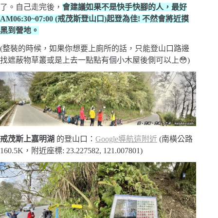
了。自己走完後，
會建議如果不是快手快腳的人，最好
AM06:30~07:00 (戒茂斯登山口)起登為佳! 不然會將近摸
黑到營地。
(整裝的時候，如果你想要上廁所的話，只能登山口路邊
找遮蔽物草叢或是上去一點點有個小木屋後側可以上😳)
戒茂斯上嘉明湖
的登山口：
Google導航這附近
(南橫公路
160.5K，附近座標: 23.227582, 121.007801)