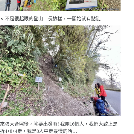
🔽不是很起眼的登山口長這樣，一開始就有點陡
來張大合照後，就要出發囉! 我團16個人，我們大致上是
拆4+8+4走，我是8人中走最慢的哈…