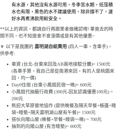
有水源，其他沒有水源可用，冬季苦水期，低窪積
水也有限，黑色的水不建議使用，除非撐不了，濾
好水再煮沸飲用較安全。
**以上的資訊，都請自行再跟業者做確認唷! 畢竟去的時
間不同，也不知道會不會漲價或是有其他優惠~
🔽 以下是我團的
嘉明湖自組費用
(四人一車，含車手)，
供參考:
車資 (台北-台東來回及AB兩地接駁分攤)= 1500元
(各車手算，我自己是從南港來回，有的人是桃園來
回，均一價)
Day0住宿 (台東小鳳姐民宿一晚)= 600元
小鳳姐代抽籤行政費 (300元-因友認識優惠100元) =
200元
熊迎大草原營地協作 (提供晚餐及隔天早餐+帳篷+睡
袋+睡墊+隔天嘉明湖山屋有午餐)= 1500元
搭伙向陽山屋 (晚餐+早餐+睡袋一晚) = 700元
抽到的向陽山屋 (有含睡墊)= 600元