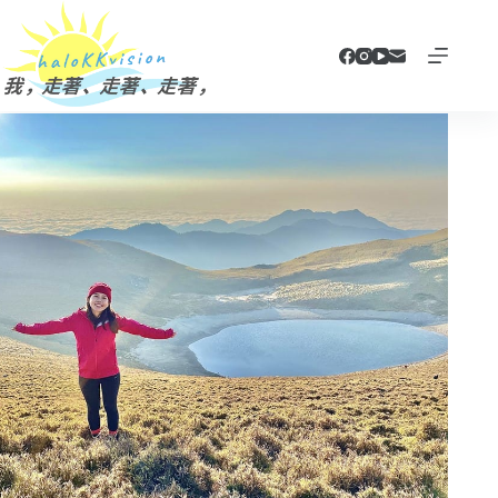
跳
至
主
要
內
容