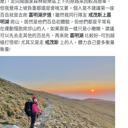
屋)，走向陽國家森林遊樂區上下的原路來回較為簡單，
但我覺得上坡負重都還是會喘又累。個人是不建議第一座
百岳就是去爬
嘉明湖步道
! 雖然我同行隊友
戒茂斯上嘉
明湖
爬山，居然是他們百岳初體驗，但他們都是平常有
在運動慢跑爬郊山的人，如果跟我一樣只是小嫩嫩，建議
可以先去走其他的百岳先，再來爬
嘉明湖
比較好~可別越
級打怪呢! 尤其又是走
戒茂斯
上的人，體力自己要多衡量
衡量!