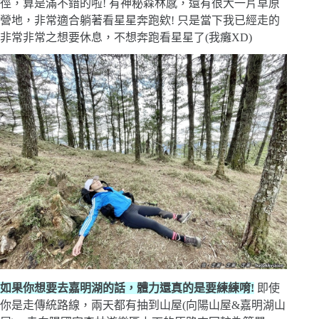
徑，算是滿不錯的啦! 有神秘森林感，還有很大一片草原
營地，非常適合躺著看星星奔跑欸! 只是當下我已經走的
非常非常之想要休息，不想奔跑看星星了(我癱XD)
如果你想要去嘉明湖的話，體力還真的是要練練唷!
即使
你是走傳統路線，兩天都有抽到山屋(向陽山屋&嘉明湖山