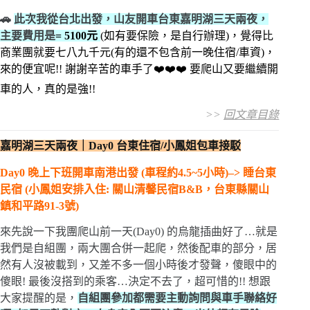
🚗
此次我從台北出發，山友開車台東嘉明湖三天兩夜，
主要費用是
= 5100元
(如有要保險，是自行辦理)，覺得比
商業團就要七八九千元(有的還不包含前一晚住宿/車資)，
來的便宜呢!! 謝謝辛苦的車手了❤️❤️❤️ 要爬山又要繼續開
車的人，真的是強!!
>>
回文章目錄
嘉明湖三天兩夜｜Day0 台東住宿/小鳳姐包車接駁
Day0 晚上下班開車南港出發 (車程約4.5~5小時)–> 睡台東
民宿 (小鳳姐安排入住: 關山清馨民宿B&B，台東縣關山
鎮和平路91-3號)
來先說一下我團爬山前一天(Day0) 的烏龍插曲好了…就是
我們是自組團，兩大團合併一起爬，然後配車的部分，居
然有人沒被載到，又差不多一個小時後才發聲，傻眼中的
傻眼! 最後沒搭到的乘客…決定不去了，超可惜的!! 想跟
大家提醒的是，
自組團參加都需要主動詢問與車手聯絡好