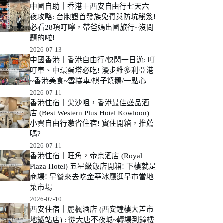
中國自助｜香港＋西安自由行七天六
夜攻略: 台胞證首發族免費與防坑秘笈!
必看28項叮嚀，帶爸媽出國旅行~沒問
題的啦!
2026-07-13
中國香港｜香港自由行/快閃一日遊: 叮
叮車、中環蛋塔必吃! 漫步維多利亞港
~香港美食~雪糕車/棋子燒鵝/一點心
2026-07-11
香港住宿｜尖沙咀，香港最佳盛品酒
店 (Best Western Plus Hotel Kowloon)
小資自由行激省住宿! 實住開箱，推薦
嗎?
2026-07-11
香港住宿｜旺角，帝京酒店 (Royal
Plaza Hotel) 五星級飯店開箱! 下樓就是
商場! 早餐來去吃金華冰廳逛早市當地
菜市場
2026-07-10
西安住宿｜麗楓酒店 (西安鐘樓大差市
地鐵站店) : 從大唐不夜城~轉場到鐘樓