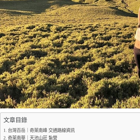
文章目錄
台灣百岳｜奇萊南峰 交通路線資訊
奇萊南華｜天池山莊 紮營