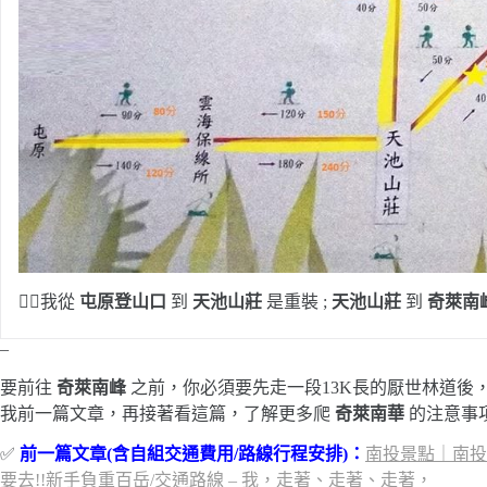
🙋‍♀️我從
屯原登山口
到
天池山莊
是重裝 ;
天池山莊
到
奇萊南
–
要前往
奇萊南峰
之前，你必須要先走一段13K長的厭世林道後
我前一篇文章，再接著看這篇，了解更多爬
奇萊南華
的注意事
✅
前一篇文章(含自組交通費用/路線行程安排)：
南投景點｜南投
要去!!新手負重百岳/交通路線 – 我，走著、走著、走著，