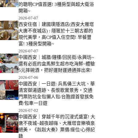
的聰明CP值首選! 3種房型與超大衛浴
開箱~
2026-07-07
西安住宿｜建國璞隱酒店(西安大雁塔
大唐不夜城店) : 隱匿於十三朝古都的
現代美學，高CP值入住空間! 早餐豐
富! 3種房型開箱~
2026-07-07
中國西安｜城牆/鐘樓/回民街/永興坊~
還有必逛的盒馬鮮生超市吃海鮮~體驗
5元摔碗酒，把好運財運通通摔出來!
2026-07-06
中國西安｜一日遊: 兵馬俑三大坑、華
清宮御湯遺跡、長恨歌實景秀，交通
門票防坑全包懶人包/台胞證首發族免
費/包車一日遊
2026-07-02
中國西安｜穿越千年的沉浸式盛宴! 大
唐不夜城~越夜越嗨、大雁塔音樂噴泉
絕美，《赳赳大秦》票價/座位/心得記
錄