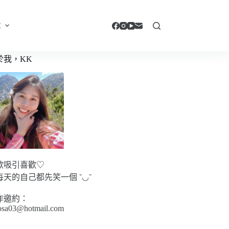
享
於我，KK
歡吸引喜歡♡
每天的自己都先笑一個 ˘◡˘
作邀約：
sa03@hotmail.com