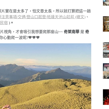
也因為照片實在是太多了，怕文章太長，所以就打算把這一趟
注意事項/交通/登山口起登/抵達天池山莊前 (總文)
、
民宿
)
。
片視角，才會吸引我想要爬那座山~~
奇萊南華
是
奇
心動爬一波呢?🧡🧡🧡