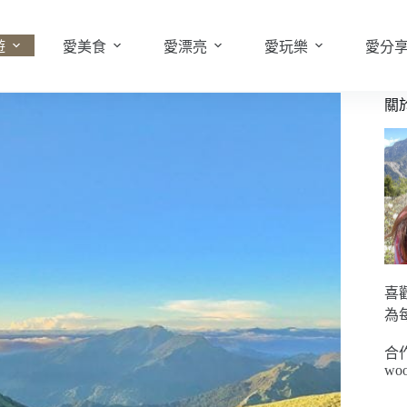
遊
愛美食
愛漂亮
愛玩樂
愛分
關
喜
為
合
woo