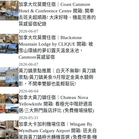
加拿大坎莫爾住宿｜Coast Canmore
Hotel & Conference Centre 開箱: 開車
去班夫超順路! 大床好睡、機能完善的
質感留宿紀錄
2026-06-07
加拿大坎莫爾住宿｜Blackstone
Mountain Lodge by CLIQUE 開箱: 被
雪山環繞的夢幻露天溫泉泳池，
Canmore質感留宿
2026-06-07
黃刀鎮景點推薦｜白天不無聊! 黃刀鎮
景點/黃刀鎮美食/9月限定金黃水鏡倒
影，不開車雙腳也能輕鬆玩!
2026-06-04
加拿大黃刀鎮住宿｜Chateau Nova
Yellowknife 開箱: 看極光中階舒適首
選/三大熱門飯店評比 (免費機場接駁)
2026-05-31
加拿大卡加利機場住宿｜Wingate By
Wyndham Calgary Airport 開箱: 班夫自
駕與黃刀鎮極光轉機首選 (免費停車/機