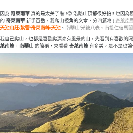
因為
奇萊南華
真的是太美了啦!!😍 沿路山頂都很好拍!! 
的
奇萊南華
新手百岳，我爬山視角的文章，分四篇寫 (
奇萊南華
天池山莊/紮營/奇萊南峰/天池
、
南華山/光被八表
、
南投住宿馬蘭
我自己爬山，也都是喜歡爬漂亮有風景的山，先看到有喜歡的照
萊南峰
+
南華山
的簡稱，來看看
奇萊南峰
有多美，是不是也讓你