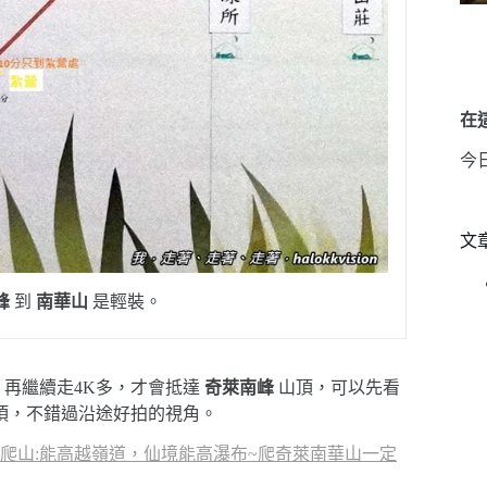
在這
今
文
峰
到
南華山
是輕裝。
，再繼續走4K多，才會抵達
奇萊南峰
山頂，可以先看
項，不錯過沿途好拍的視角。
爬山:能高越嶺道，仙境能高瀑布~爬奇萊南華山一定