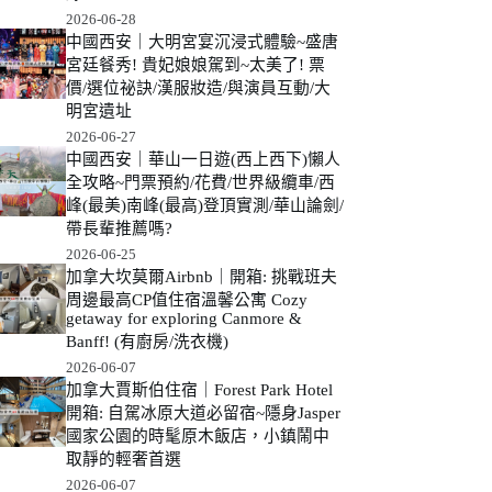
2026-06-28
中國西安｜大明宮宴沉浸式體驗~盛唐
宮廷餐秀! 貴妃娘娘駕到~太美了! 票
價/選位祕訣/漢服妝造/與演員互動/大
明宮遺址
2026-06-27
中國西安｜華山一日遊(西上西下)懶人
全攻略~門票預約/花費/世界級纜車/西
峰(最美)南峰(最高)登頂實測/華山論劍/
帶長輩推薦嗎?
2026-06-25
加拿大坎莫爾Airbnb｜開箱: 挑戰班夫
周邊最高CP值住宿溫馨公寓 Cozy
getaway for exploring Canmore &
Banff! (有廚房/洗衣機)
2026-06-07
加拿大賈斯伯住宿｜Forest Park Hotel
開箱: 自駕冰原大道必留宿~隱身Jasper
國家公園的時髦原木飯店，小鎮鬧中
取靜的輕奢首選
2026-06-07