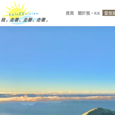
跳
至
首頁
關於我，KK
愛旅
主
要
內
容