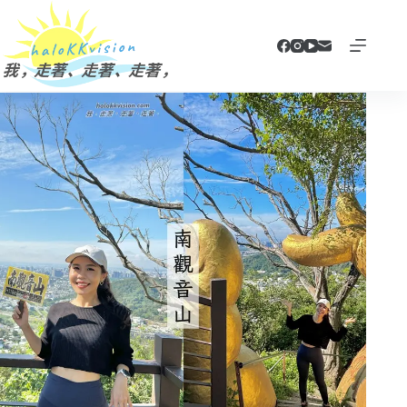
跳
至
主
要
內
容