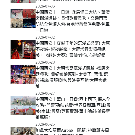
2026-07-06
中國西安｜一日遊: 兵馬俑三大坑、華清
宮御湯遺跡、長恨歌實景秀，交通門票
防坑全包懶人包/台胞證首發族免費/包車
一日遊
2026-07-02
中國西安｜穿越千年的沉浸式盛宴! 大唐
不夜城~越夜越嗨、大雁塔音樂噴泉絕
美，《赳赳大秦》票價/座位/心得記錄
2026-06-28
中國西安｜大明宮宴沉浸式體驗~盛唐宮
廷餐秀! 貴妃娘娘駕到~太美了! 票價/選
位祕訣/漢服妝造/與演員互動/大明宮遺
址
2026-06-27
中國西安｜華山一日遊(西上西下)懶人全
攻略~門票預約/花費/世界級纜車/西峰(最
美)南峰(最高)登頂實測/華山論劍/帶長輩
推薦嗎?
2026-06-25
加拿大坎莫爾Airbnb｜開箱: 挑戰班夫周