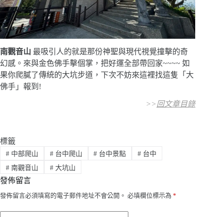
南觀音山
最吸引人的就是那份神聖與現代視覺撞擊的奇
幻感。來與金色佛手擊個掌，把好運全部帶回家~~~~ 如
果你爬膩了傳統的大坑步道，下次不妨來這裡找這隻「大
佛手」報到!
>>
回文章目錄
標籤
#
中部爬山
#
台中爬山
#
台中景點
#
台中
#
南觀音山
#
大坑山
發佈留言
發佈留言必須填寫的電子郵件地址不會公開。
必填欄位標示為
*