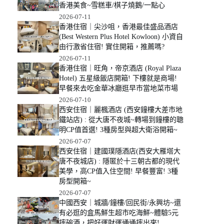
香港美食~雪糕車/棋子燒鵝/一點心
2026-07-11
香港住宿｜尖沙咀，香港最佳盛品酒店
(Best Western Plus Hotel Kowloon) 小資自
由行激省住宿! 實住開箱，推薦嗎?
2026-07-11
香港住宿｜旺角，帝京酒店 (Royal Plaza
Hotel) 五星級飯店開箱! 下樓就是商場!
早餐來去吃金華冰廳逛早市當地菜市場
2026-07-10
西安住宿｜麗楓酒店 (西安鐘樓大差市地
鐵站店) : 從大唐不夜城~轉場到鐘樓的聰
明CP值首選! 3種房型與超大衛浴開箱~
2026-07-07
西安住宿｜建國璞隱酒店(西安大雁塔大
唐不夜城店) : 隱匿於十三朝古都的現代
美學，高CP值入住空間! 早餐豐富! 3種
房型開箱~
2026-07-07
中國西安｜城牆/鐘樓/回民街/永興坊~還
有必逛的盒馬鮮生超市吃海鮮~體驗5元
摔碗酒，把好運財運通通摔出來!