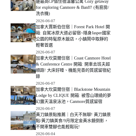
邊最高CP值住宿溫馨公寓 Cozy getaway
for exploring Canmore & Banff! (有廚房/
洗衣機)
2026-06-07
加拿大賈斯伯住宿｜Forest Park Hotel 開
箱: 自駕冰原大道必留宿~隱身Jasper國家
公園的時髦原木飯店，小鎮鬧中取靜的
輕奢首選
2026-06-07
加拿大坎莫爾住宿｜Coast Canmore Hotel
& Conference Centre 開箱: 開車去班夫超
順路! 大床好睡、機能完善的質感留宿紀
錄
2026-06-07
加拿大坎莫爾住宿｜Blackstone Mountain
Lodge by CLIQUE 開箱: 被雪山環繞的夢
幻露天溫泉泳池，Canmore質感留宿
2026-06-07
黃刀鎮景點推薦｜白天不無聊! 黃刀鎮景
點/黃刀鎮美食/9月限定金黃水鏡倒影，
不開車雙腳也能輕鬆玩!
2026-06-04