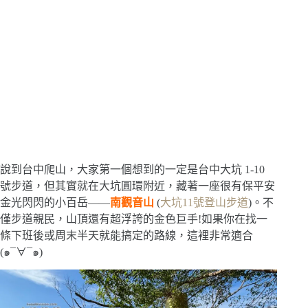
說到台中爬山，大家第一個想到的一定是台中大坑 1-10
號步道，但其實就在大坑圓環附近，藏著一座很有保平安
金光閃閃的小百岳——
南觀音山
(
大坑11號登山步道
)。不
僅步道親民，山頂還有超浮誇的金色巨手!如果你在找一
條下班後或周末半天就能搞定的路線，這裡非常適合
(๑¯∀¯๑)