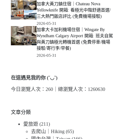
加拿大黃刀鎮住宿｜Chateau Nova
Yellowknife 開箱: 看極光中階舒適首選/
三大熱門飯店評比 (免費機場接駁)
2026-05-31
加拿大卡加利機場住宿｜Wingate By
Wyndham Calgary Airport 開箱: 班夫自駕
與黃刀鎮極光轉機首選 (免費停車/機場
接駁/寄行李/早餐)
2026-05-31
在這遇見我的你 (˘◡˘)
今日瀏覽人次：260｜
總瀏覽人次：1260630
文章分類
愛旅遊
(211)
去爬山｜Hiking
(65)
國內台灣｜Taiwan
(166)