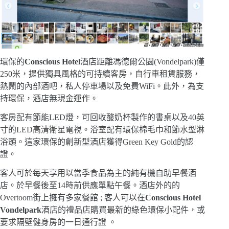
環保的
Conscious Hotel
酒店距離馮德爾公園(Vondelpark)僅
250米，提供獨具風格的可持續客房，自行車租賃服務，
熱鬧的內部酒吧，私人停車場以及免費WiFi。此外，為支
持環保，酒店無現金運作。
客房配有節能LED燈，可回收酸奶杯製作的書桌以及40英
寸的LED高清衛星電視。浴室配有環保棉毛巾和節水型淋
浴頭。這家環保的創新型酒店獲得Green Key Gold的認
證。
客人可於每天享用以當季食品為主的純有機自助早餐酒
店。於早餐後至14時前供應單點午餐。酒店外的的
Overtoom街上擁有多家餐館 ; 客人可以在
Conscious Hotel
Vondelpark
酒店的禮品店購買最新的綠色環保小配件，或
要求隔壁健身房的一日通行證 。