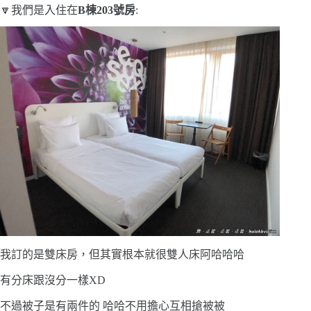
🔽我們是入住在
B棟203號房
:
我訂的是雙床房，但其實根本就很雙人床阿哈哈哈
有分床跟沒分一樣XD
不過被子是有兩件的 哈哈不用擔心互相搶被被