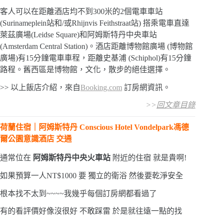
客人可以在距離酒店均不到300米的2個電車車站
(Surinameplein站和/或Rhijnvis Feithstraat站) 搭乘電車直達
萊茲廣場(Leidse Square)和阿姆斯特丹中央車站
(Amsterdam Central Station)。酒店距離博物館廣場 (博物館
廣場)有15分鐘電車車程，距離史基浦 (Schiphol)有15分鐘
路程。舊西區是博物館，文化，散步的絕佳選擇。
>> 以上飯店介紹，來自
Booking.com
訂房網資訊。
>>
回文章目錄
荷蘭住宿｜阿姆斯特丹 Conscious Hotel Vondelpark馮德
爾公園意識酒店 交通
通常位在
阿姆斯特丹中央火車站
附近的住宿 就是貴啊!
如果預算一人NT$1000 要 獨立的衛浴 然後要乾淨安全
根本找不太到~~~~我幾乎每個訂房網都看過了
有的看評價好像沒很好 不敢踩雷 於是就往遠一點的找