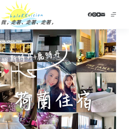
跳
至
主
要
內
容