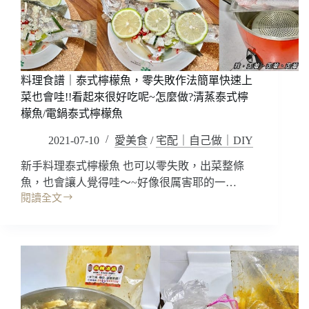
宅
~
配
泰
真
國
空
菜
包
就
料理食譜｜泰式檸檬魚，零失敗作法簡單快速上
愛
綠
菜也會哇!!看起來很好吃呢~怎麼做?清蒸泰式檸
咖
檬魚/電鍋泰式檸檬魚
哩，
2021-07-10
愛美食
/
宅配｜自己做｜DIY
新
手
新手料理泰式檸檬魚 也可以零失敗，出菜整條
料
魚，也會讓人覺得哇～~好像很厲害耶的一…
理
閱讀全文
真
料
美
理
味!
食
譜
｜
泰
式
檸