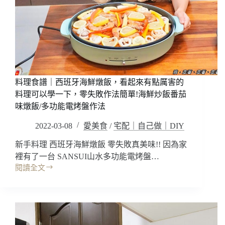
不
具
加
組
油
不
加
水
10
分
料理食譜｜西班牙海鮮燉飯，看起來有點厲害的
鐘
內
料理可以學一下，零失敗作法簡單!海鮮炒飯番茄
就
味燉飯/多功能電烤盤作法
上
2022-03-08
愛美食
/
宅配｜自己做｜DIY
桌
~
新手料理 西班牙海鮮燉飯 零失敗真美味!! 因為家
多
功
裡有了一台 SANSUI山水多功能電烤盤…
能
閱讀全文
料
電
理
烤
食
盤/
譜
煎
｜
牛
西