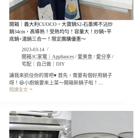
酪
蛋
糕
~
開箱｜義大利CUOCO，大寶鍋S2-石墨烯不沾炒
也
鍋34cm，高導熱！受熱均勻！容量大！炒鍋+平
太
底鍋+湯鍋三合一！限定團購優惠～
美
了
2023-03-14
吧!
開箱3C家電｜Appliances
/
愛美食
/
愛分享
/
新
宅配｜自己做｜DIY
手
零
讓我來抓住你的胃吧♥️ 首先，需要有個好用鍋子
失
呀！😆小廚娘要來上菜～開箱新鍋子啦！…
敗!
閱讀全文
開
小
箱
班
｜
制
義
教
大
學/
利
自
CUOCO，
己
大