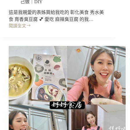
己做｜DIY
吃
呢
這是我親愛的表姊買給我吃的 彰化美食 秀水美
~
食 育香臭豆腐 💕 愛吃 麻辣臭豆腐 的我…
怎
閱讀全文
麼
彰
做?
化
清
美
蒸
食
泰
｜
式
育
檸
香
檬
臭
魚/
豆
電
腐，
鍋
麻
泰
辣
式
湯
檸
底
檬
愈
魚
吃
愈