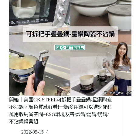
做
寶
1
鍋
人
S2-
報
石
名
墨
也
烯
可
不
以
沾
DIY/
炒
藝
鍋
雀
34cm，
生
高
日
導
蛋
熱！
糕
受
送
開箱｜美國GK STEEL可拆把手疊疊鍋-星鑽陶瓷
熱
禮
均
不沾鍋，顏色質感好看!一鍋多用還可以進烤箱!!
包
勻！
裝
萬用收納省空間~ESG環境友善/炒鍋/湯鍋/奶鍋/
容
好
不沾鍋鍋具組
量
質
2022-05-15
大！
感/6