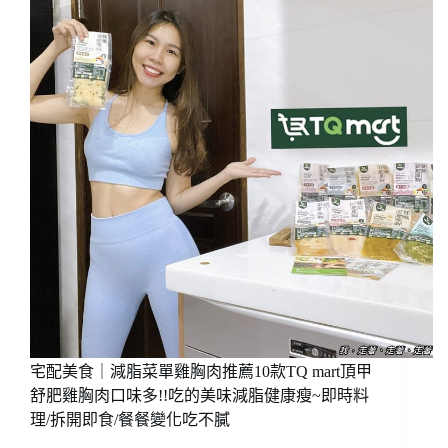
排
班
作
牙
法
海
鮮
燉
飯，
看
起
來
有
點
厲
害
的
料
理
可
宅配美食｜減脂菜單雞胸肉推薦10款TQ mart頂甲
以
舒肥雞胸肉口味多!!吃的美味減脂健康瘦~即時料
學
理/拆開即食/餐餐變化吃不膩
一
下，