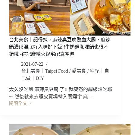
盤
頂
作
甲
法
舒
肥
雞
胸
台北美食｜記得辣，麻辣臭豆腐鴨血大腸，麻辣
肉
鍋濃郁湯底好入味好下飯!!牛奶鍋咖哩鍋也很不
口
錯哦~得記麻辣火鍋宅配真空包
味
多!!
2021-07-22
吃
台北美食｜Taipei Food
/
愛美食
/
宅配｜自
的
己做｜DIY
美
味
太久沒吃到 麻辣臭豆腐 了!! 就突然的超級想吃耶
減
~~然後就來去蝦皮賣場輸入關鍵字 麻…
脂
閱讀全文
台
健
北
康
美
瘦
食
~
｜
即