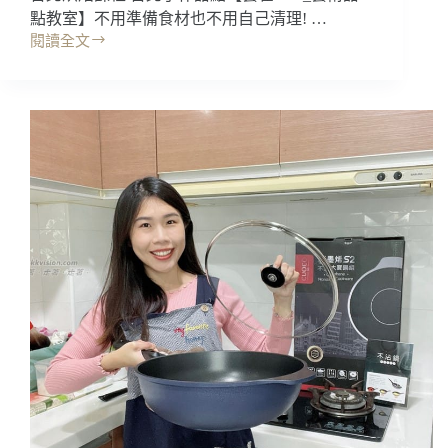
點教室】不用準備食材也不用自己清理! …
閱讀全文
台
北
烘
焙
│
藝
雀
Artit_
藝
術
甜
點
教
室，
蘋
果
玫
瑰
生
乳