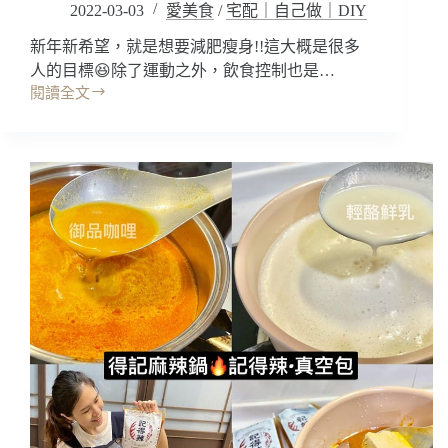
2022-03-03
愛美食
/
宅配｜自己做｜DIY
零
失
新年新希望，就是想要減肥瘦身!!這大概是很多
敗
人的目標😆除了運動之外，飲食控制也是…
作
閱讀全文
法
宅
簡
配
單!
美
海
食
鮮
｜
炒
減
飯
脂
番
菜
茄
單
味
雞
燉
胸
飯/
肉
多
推
功
薦
能
10
電
款
TQ
烤
mart