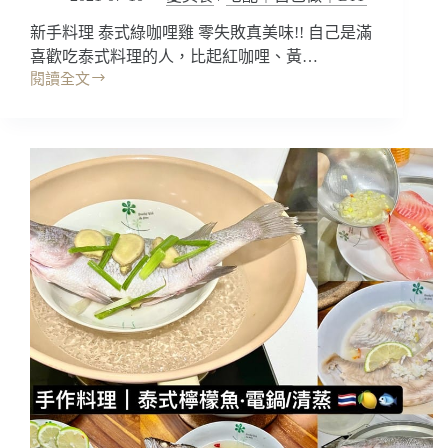
味
好
新手料理 泰式綠咖哩雞 零失敗真美味!! 自己是滿
下
喜歡吃泰式料理的人，比起紅咖哩、黃…
飯!!
閱讀全文
牛
料
奶
理
鍋
食
咖
譜
哩
｜
鍋
泰
也
式
很
綠
不
咖
錯
哩
哦
雞，
~
零
得
失
記
敗
麻
作
辣
法
火
簡
鍋
單