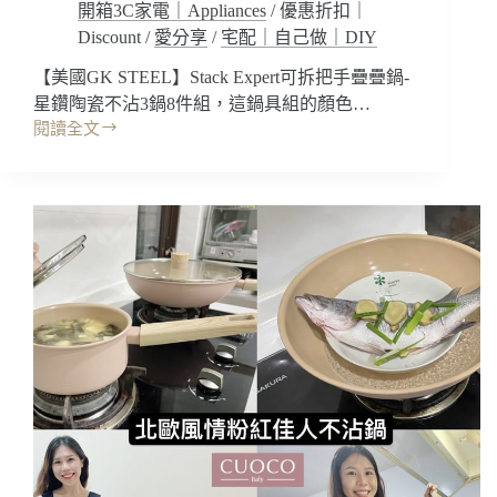
開箱3C家電｜Appliances
/
優惠折扣｜
炒
折
鍋
優
Discount
/
愛分享
/
宅配｜自己做｜DIY
+平
惠
【美國GK STEEL】Stack Expert可拆把手疊疊鍋-
底
別
鍋
錯
星鑽陶瓷不沾3鍋8件組，這鍋具組的顏色…
+湯
過
閱讀全文
開
鍋
了!!
箱
三
｜
合
美
一！
國
限
GK
定
STEEL
團
可
購
拆
優
把
惠
手
～
疊
疊
鍋-
星
鑽