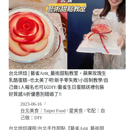
台北烘焙│藝雀Artit_藝術甜點教室，蘋果玫瑰生
乳酪蛋糕~也太美了吧!新手零失敗!小班制教學/自
己做1人報名也可以DIY/藝雀生日蛋糕送禮包裝
好質感/6折優惠別錯過了!!
2023-06-16
台北美食｜Taipei Food
/
愛美食
/
宅配｜自
己做｜DIY
台北烘焙課程/台北手作甜點【藝雀Artit_藝術甜