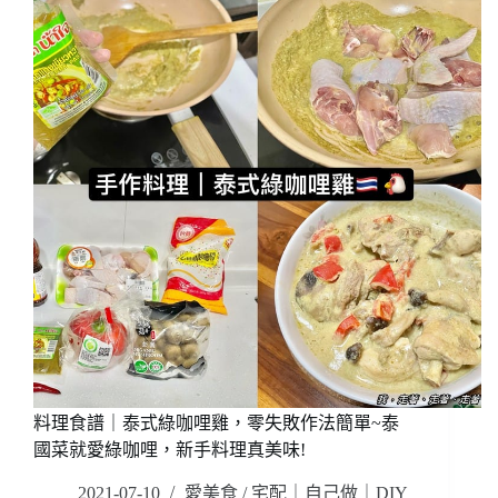
記
時
得
料
辣，
理/
麻
拆
辣
開
臭
即
豆
食/
腐
餐
鴨
餐
血
變
大
化
腸，
吃
麻
不
辣
膩
鍋
濃
郁
湯
料理食譜｜泰式綠咖哩雞，零失敗作法簡單~泰
底
國菜就愛綠咖哩，新手料理真美味!
好
入
2021-07-10
愛美食
/
宅配｜自己做｜DIY