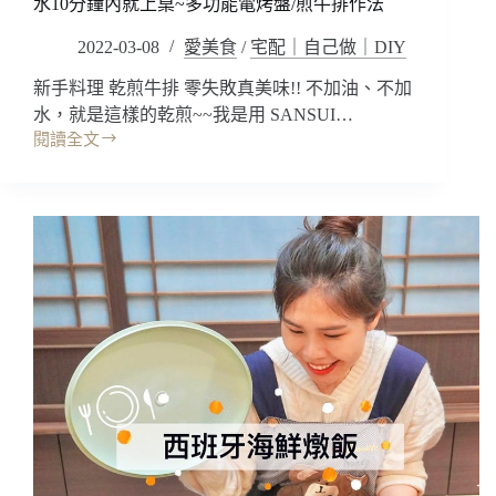
色
水10分鐘內就上桌~多功能電烤盤/煎牛排作法
具
了
組
2022-03-08
愛美食
/
宅配｜自己做｜DIY
吧!!
每
新手料理 乾煎牛排 零失敗真美味!! 不加油、不加
天
水，就是這樣的乾煎~~我是用 SANSUI…
都
閱讀全文
想
料
做
理
菜
食
了
譜
阿
｜
~
乾
炒
煎
鍋/
牛
湯
排，
鍋/
也
奶
太
鍋/
簡
不
單
沾
了
鍋
吧!
鍋