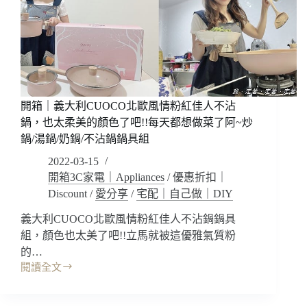
陶
瓷
不
沾
鍋，
顏
色
質
開箱｜義大利CUOCO北歐風情粉紅佳人不沾
感
鍋，也太柔美的顏色了吧!!每天都想做菜了阿~炒
好
鍋/湯鍋/奶鍋/不沾鍋鍋具組
看!
2022-03-15
一
鍋
開箱3C家電｜Appliances
/
優惠折扣｜
多
Discount
/
愛分享
/
宅配｜自己做｜DIY
用
義大利CUOCO北歐風情粉紅佳人不沾鍋鍋具
還
可
組，顏色也太美了吧!!立馬就被這優雅氣質粉
以
的…
進
閱讀全文
開
烤
箱
箱!!
｜
萬