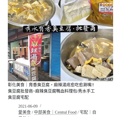
檬
魚，
零
失
敗
作
法
簡
單
快
速
上
菜
也
會
彰化美食｜育香臭豆腐，麻辣湯底愈吃愈涮嘴!!
哇!!
臭豆腐批發商~麻辣臭豆腐鴨血料理包/秀水手工
看
臭豆腐宅配
起
來
2021-06-09
很
愛美食
/
中部美食｜Central Food
/
宅配｜自
好