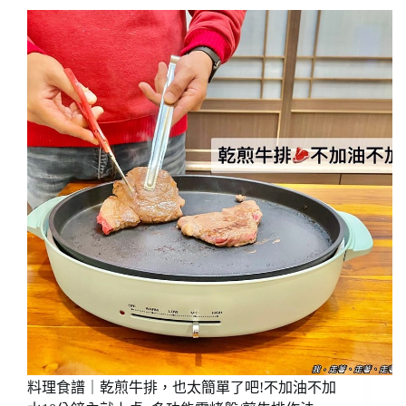
義
用
大
收
利
納
CUOCO
省
北
空
歐
間
風
~ESG
情
環
粉
境
紅
友
佳
善/
人
炒
不
鍋/
沾
湯
鍋，
鍋/
也
奶
太
鍋/
柔
不
美
沾
的
鍋
料理食譜｜乾煎牛排，也太簡單了吧!不加油不加
顏
鍋